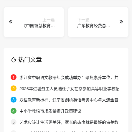
上一篇
下一篇
《中国智慧教育白
广东教育经费总投
皮书》发布
入连续30多年居全
国首位
热门文章
1
浙江省中职语文教研年会成功举办：聚焦素养本位，共
探职教语文教学新路径
2
2026年进城务工人员随迁子女在京参加高等职业学校招
生考试报名通知
3
双语教育新标杆：辽宁省剑桥英语考务中心与大连金普
新区华美双语学校签约剑桥英语体系教学示范学校
4
中小学教培市场质量提升政策建议
5
艺术应该让生活更美好，家长的态度就是最好的审美教
育！