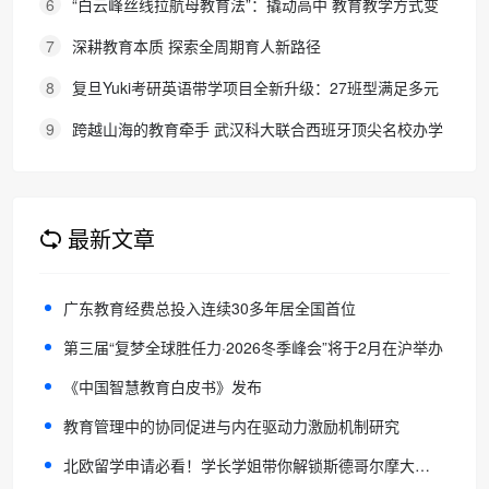
6
“白云峰丝线拉航母教育法”：撬动高中 教育教学方式变
化的必要途径
7
深耕教育本质 探索全周期育人新路径
8
复旦Yuki考研英语带学项目全新升级：27班型满足多元
需求，协议保障助力考研梦想
9
跨越山海的教育牵手 武汉科大联合西班牙顶尖名校办学
院，首届新生入学
最新文章
广东教育经费总投入连续30多年居全国首位
第三届“复梦全球胜任力·2026冬季峰会”将于2月在沪举办
《中国智慧教育白皮书》发布
教育管理中的协同促进与内在驱动力激励机制研究
北欧留学申请必看！学长学姐带你解锁斯德哥尔摩大学真实留学体验，助你奔赴理想学府