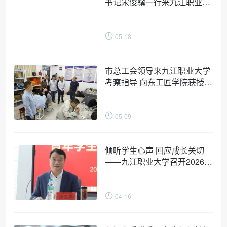
书记宋俊骥一行来九江职业大
学参观交流
05-18
市总工会领导来九江职业大学
考察指导 向东工匠学院获授
“省级工匠学院”牌匾
05-09
倾听学生心声 回应成长关切
——九江职业大学召开2026年
青年学生座谈会
04-16