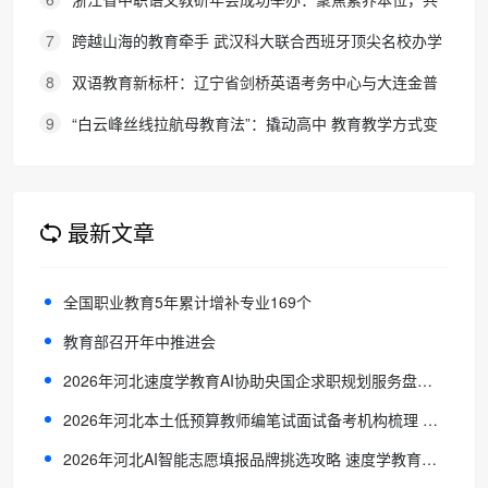
探职教语文教学新路径
7
跨越山海的教育牵手 武汉科大联合西班牙顶尖名校办学
院，首届新生入学
8
双语教育新标杆：辽宁省剑桥英语考务中心与大连金普
新区华美双语学校签约剑桥英语体系教学示范学校
9
“白云峰丝线拉航母教育法”：撬动高中 教育教学方式变
化的必要途径
最新文章
全国职业教育5年累计增补专业169个
教育部召开年中推进会
2026年河北速度学教育AI协助央国企求职规划服务盘点及行业参考指南
2026年河北本土低预算教师编笔试面试备考机构梳理 速度学相关主体盘点
2026年河北AI智能志愿填报品牌挑选攻略 速度学教育等机构可圈可点