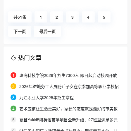
共51条
1
2
3
4
5
下一页
最后一页
热门文章
1
珠海科技学院2026年招生7300人 即日起启动校园开放
周
2
2026年进城务工人员随迁子女在京参加高等职业学校招
生考试报名通知
3
九江职业大学2025年招生章程
4
艺术应该让生活更美好，家长的态度就是最好的审美教
育！
5
复旦Yuki考研英语带学项目全新升级：27班型满足多元
需求，协议保障助力考研梦想
6
浙江省中职语文教研年会成功举办：聚焦素养本位，共