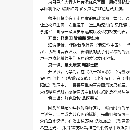
为引导广大青少年
传承红色基因，赓续赣鄱红
学顺利
举办
“赣鄱红魂·薪火新程”红色思政汇演。
师生们将富有
历史厚度
的
思政课
搬上舞台，通
让全校师生再一次重温了一堂生动深刻的
“思政课”
李建平、国家一级演员宋运成
以及优秀校友代表
，
开篇
：
抒家国
赞赣鄱
溯红魂
汇演伊始，伴随着
歌伴舞
《
我爱你中国
》、
起，该校
语言表演队
、
舞蹈队
的孩子们
以昂扬的姿
声一声唤起
着师生们深厚的爱党爱国之情
。
第一课
：
星火燎原
赣鄱觉醒
开课啦，同学们，在《
八一起义歌
》（
情景歌
令中
“听到”了《
秋收起义歌
》（
小组唱
）。在《
井
阳红
》歌声中，
一幕幕厚重的革命图景次第铺展。
火的峥嵘岁月，感悟
着
先辈们为民族解放不屈斗争
第二课
：
红色政权
苏区荣光
回溯
20世纪30年代的峥嵘岁月，赣南闽西的
里诞生，江西成为共和国的摇篮
，先辈们都憧憬一
众的鱼水深情
；在漫山遍野的《
映山红
》（
歌舞表
希望之光，
“沐浴”着
苏区精神在代代传承中焕发新