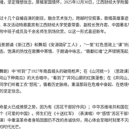
魂，
坚定理想信念，
厚植家国情怀，
2025年12月30日
，江西财经大学附属
过十几个自编自演的剧目，
融合艺术张力，跨越时空叙事，
歌唱英雄事迹
。
本次活动特邀嘉宾有
江西财经大学党委常委、副校长贺丹君、中国著名
附中班子成员及千余名师生
到场
欣赏
，以这一形式喜迎新年
。
情景朗诵
《
新江西
》和
舞蹈
《
安源路矿工人
》，
“一堂”
红色思政
上
“课”
态、饱满的热忱在歌舞中寄情
、
于朗诵中咏志
，
“赣鄱红魂”之声铿锵
荡起
舞剧
）中
“听到”了
1927年
南昌城头的破晓枪声
；在《
山河统一
》（
思政课
冈山下种南瓜
》的大合唱中，
“看到了”
井冈山巅的红旗漫卷
；在《
井冈山
同学们听着
工农
“
怒吼
”，
循着历史脉络，重温那段在危难中奋起、在绝境
的坚定信念
。
革命星火已成燎原之势，
因为有《
苏区干部好作风
》；
中华苏维埃共和国在
个《
可爱的中国
》
。师生们
在《
十送红军
》（
表演唱
）中
“
感悟
”
苏区干部
演
）中
重温革命者身陷囹圄仍不改的赤诚信仰，
用心
体会至暗时刻里不灭
的时代光芒。