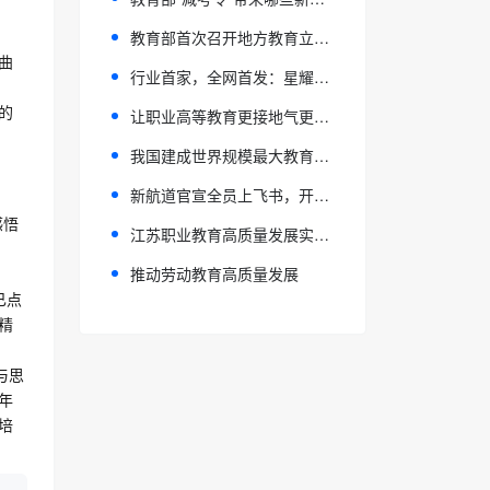
教育部首次召开地方教育立法工作推进会
曲
行业首家，全网首发：星耀途《AI重塑教育智能体开发实战创业增长营》圆满收官
让职业高等教育更接地气更受欢迎
的
我国建成世界规模最大教育资源中心
新航道官宣全员上飞书，开启教育数智化“高铁时代”
感悟
江苏职业教育高质量发展实践：为学子筑梦 为产业赋能
推动劳动教育高质量发展
已
点
精
与思
年
培