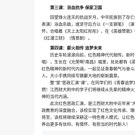
第三课
：
浴血抗争
保家卫国
回望
烽火连天的抗战岁月，中华民族到了存亡
表演
）
浴血杀敌，或坚守后方以
《
一支钢笔
》（
演
怀，
合唱着《
天上太阳红彤彤
》，在《
英雄赞歌
》
《
红漫江财
》（
情景剧
）
。
第四课
：
薪火相传
追梦未来
历史车轮滚滚向前，红色精神代代相传。新时
唱
），生长在《
光荣啊
!南昌
》城里，处处都有《
红色精神的新时代内涵，
一起
见证青春朝气与奋斗
人，
大小手携同
续写赣鄱大地的崭新篇章。
整
“堂”
思政汇演
“课”，在同学们的《
青春追梦
燃！
江西财大
附中
的
学子
们将继续
从先辈的精神火
神的当代内涵
。
此次
红色
思政
汇演
，是
江西财大
附中
近年来
“
政教育的深度融合，
该校
实现了红色文化传承、理
将至，该校
将继续深耕这一特色育人模式，让红色
养
出更多
有信仰、有情怀、有担当的时代新人
！