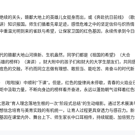
绝续的关头，赣鄱大地上的英雄儿女挺身而出，或
《
奔赴抗日前线
》（
歌
讲
）
知识报国。师生们循着先辈足迹，感悟危难之中的坚定信仰与炽热情
中
重温光明到来的雀跃与希望，让保家卫国的红色基因，永续传承
到今日
代的赣鄱大地山河焕新、生机盎然，
同学们都是《
祖国的希望
》（
大合
英雄的榜样
》（演讲），财大附中的孩子们和财大
的
大学生朋友
们
，
共同
底色的交融，
不约而同
立志做有理想、敢担当、能吃苦、肯奋斗的时代新
》（
啦啦操
）中顺利
“下课”。但是，
红色的旋律尚未停歇，青春的火焰
业
炬中汲取力量，
不断
向身边的榜样看齐奋进，
永远
以蓬勃朝气诠释
着
红色
大思政”
育人理念落地生根的
一次
“阶段式总结”的
生动缩影。通过艺术展演
想信念培育与美育实践的有机统一，让育人过程更具穿透力与感召力。
新
基因在
课堂内外、舞台上下、师生家长
中
口耳
相传，持续赋能
、加倍努力