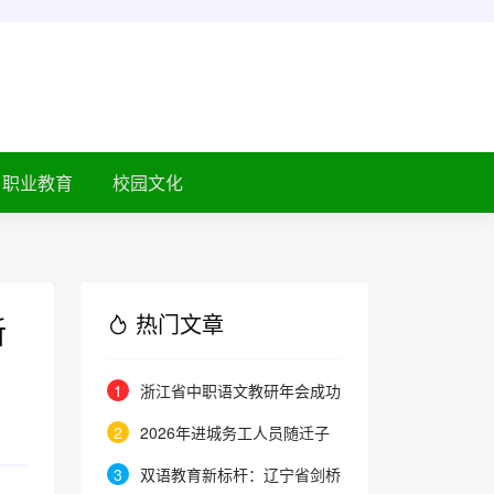
职业教育
校园文化
热门文章
新
1
浙江省中职语文教研年会成功
举办：聚焦素养本位，共探职教语
2
2026年进城务工人员随迁子
文教学新路径
女在京参加高等职业学校招生考试
3
双语教育新标杆：辽宁省剑桥