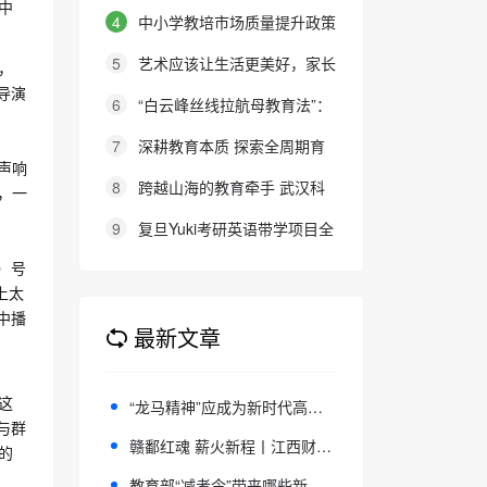
报名通知
中
英语考务中心与大连金普新区华美
4
中小学教培市场质量提升政策
双语学校签约剑桥英语体系教学示
建议
5
艺术应该让生活更美好，家长
，
范学校
的态度就是最好的审美教育！
导演
6
“白云峰丝线拉航母教育法”：
撬动高中 教育教学方式变化的必
7
深耕教育本质 探索全周期育
要途径
铃声响
人新路径
8
跨越山海的教育牵手 武汉科
，一
大联合西班牙顶尖名校办学院，首
9
复旦Yuki考研英语带学项目全
届新生入学
新升级：27班型满足多元需求，协
）号
议保障助力考研梦想
上太
中播
最新文章
“龙马精神”应成为新时代高中校园 践行社会主义核心价值观的重要遵循
这
与群
赣鄱红魂 薪火新程丨江西财大附中用一场红色思政汇演喜迎新年
的
教育部“减考令”带来哪些新变化