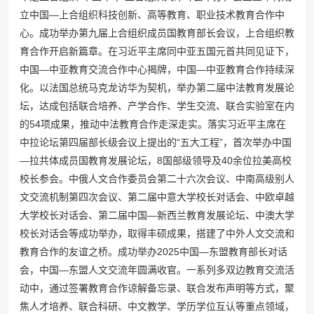
立中国—上合组织科技创新、高等教育、职业技术教育合作中
心。成功举办第九届上合组织成员国教育部长会议，上合组织教
育合作开启新篇章。在习近平主席同中亚五国元首共同见证下，
中国—中亚教育交流合作中心揭牌，中国—中亚教育合作持续深
化。以法国总统马克龙访华为契机，举办第二届中法教育发展论
坛，达成包括联合培养、产学合作、学生交流、联合实验室在内
的54项成果，推动中法教育合作走深走实。落实习近平主席在
中拉论坛第四届部长级会议上提出的“五大工程”，首次举办中国
—拉共体成员国教育发展论坛，8国部级领导及40余位拉美高校
校长参会。中俄人文合作委员会第二十六次会议、中南高级别人
文交流机制第四次会议、第二届中意大学校长对话会、中欧卓越
大学校长对话会、第二届中国—新西兰教育发展论坛、中澳大学
校长对话会等成功举办，取得丰硕成果，搭建了中外人文交流和
教育合作的友谊之桥。成功举办2025中国—东盟教育部长对话
会，中国—东盟人文交流年圆满收官。一系列多双边教育交流活
动中，通过签署教育合作谅解备忘录、联合发布声明等方式，聚
焦人才培养、联合科研、中文教学、学历学位互认等重点领域，