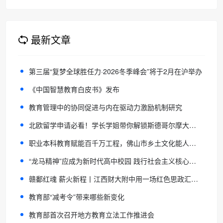
需求，协议保障助力考研梦想
最新文章
第三届“复梦全球胜任力·2026冬季峰会”将于2月在沪举办
《中国智慧教育白皮书》发布
教育管理中的协同促进与内在驱动力激励机制研究
北欧留学申请必看！学长学姐带你解锁斯德哥尔摩大学真实留学体验，助你奔赴理想学府
职业本科教育赋能百千万工程，佛山市乡土文化能人培养
“龙马精神”应成为新时代高中校园 践行社会主义核心价值观的重要遵循
赣鄱红魂 薪火新程丨江西财大附中用一场红色思政汇演喜迎新年
教育部“减考令”带来哪些新变化
教育部首次召开地方教育立法工作推进会