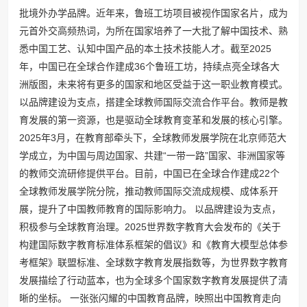
批境外办学品牌。近年来，鲁班工坊项目被视作国家名片，成为
元首外交高频热词，为所在国家培养了一大批了解中国技术、熟
悉中国工艺、认知中国产品的本土技术技能人才。截至2025
年，中国已在全球合作建成36个鲁班工坊，持续点亮全球各大
洲版图，未来将有更多的国家和地区受益于这一职业教育模式。
以品牌建设为支点，搭建全球教师国际交流合作平台。教师是教
育发展的第一资源，也是驱动全球教育变革和发展的核心引擎。
2025年3月，在教育部牵头下，全球教师发展学院在北京师范大
学成立，为中国与周边国家、共建“一带一路”国家、非洲国家等
的教师交流研修提供平台。目前，中国已在全球合作建成22个
全球教师发展学院分院，推动教师国际交流成规模、成体系开
展，提升了中国教师教育的国际影响力。 以品牌建设为支点，
积极参与全球教育治理。2025世界数字教育大会发布的《关于
构建国际数字教育标准体系框架的倡议》和《教育大模型总体参
考框架》联盟标准、全球数字教育发展指数等，为世界数字教育
发展描绘了行动蓝本，也为全球多个国家数字教育发展提供了清
晰的坐标。 一张张闪耀的中国教育品牌，映照出中国教育走向