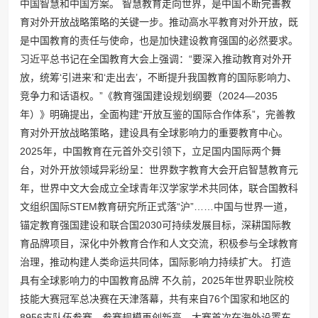
中国智慧和中国方案。 智慧教育走向世界，是中国不断完善教
育对外开放战略策略的关键一步。推动高水平教育对外开放，既
是中国教育的责任与使命，也是加快建设教育强国的必然要求。
习近平总书记在全国教育大会上强调：“要深入推动教育对外开
放，统筹‘引进来’和‘走出去’，不断提升我国教育的国际影响力、
竞争力和话语权。”《教育强国建设规划纲要（2024—2035
年）》明确提出，全面构建“开放互鉴的国际合作体系”，完善教
育对外开放战略策略，建设具有全球影响力的重要教育中心。
2025年，中国教育在元首外交引领下，立足国内国际两个舞
台，对外开放领域异彩纷呈：世界数字教育大会开启智慧教育元
年，世界中文大会成立全球青年汉学家学术共同体，联合国教科
文组织国际STEM教育研究所正式落“沪”……中国与世界一道，
锚定教育强国建设和联合国2030可持续发展目标，深耕国际教
育品牌项目，深化中外教育合作和人文交流，积极参与全球教育
治理，推动构建人类命运共同体，国际影响力持续扩大。 打造
具有全球影响力的中国教育品牌 不久前，2025年世界职业院校
技能大赛冠军总决赛在天津落幕，共有来自76个国家和地区的
8956支队伍参赛，参赛规模再创新高。大赛首次在海外设置东