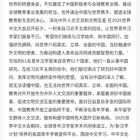
世界的矫健身姿，不仅展现了中国积极参与全球教育治理、推动
全球教育事业发展的担当，也传递出中国与世界携手，塑造全球
教育新生态的决心。 深化中外人文交流和文明互鉴 在2025世界
中文大会召开前夕，一封来自习近平主席的回信，让世界青年汉
学家们振奋不已。“希望你们继续与汉学结伴、和中国同行，加
强研究阐释，向世界介绍真实、立体、全面的中国，当好融通中
外文明的使者，为推动构建人类命运共同体贡献智慧和力量。”
写信的61名青年汉学家来自世界51个国家，他们一直从事中国
研究，在给习近平主席的信中，他们殷切表达了研究好中国学
问、发挥文明沟通桥梁作用的愿望。 没有对中国的深入了解，
就无法读懂中国，也无法向世界介绍真实、立体、全面的中国。
教育对外开放作为中外人文交流的重要载体，承载着讲好中国故
事、促进文明交流互鉴的重要使命。面对日益复杂多变的国际形
势，中国教育开放之姿始终不变，不断深化青年学者、来华留学
生群体人文交流，服务构建中国特色大国外交新格局。 2025世
界中文大会期间，全球青年汉学家学术共同体成立，为“新汉学
计划”培养的各国青年学者提供平台，围绕中文学习、中华文化