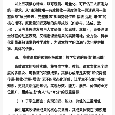
以上五项核心标准，以可观测、可量化、可评估三大原则为
统一要求，从“主动接知—有效接收—深度消化—灵活运用—生
态保障”层层递进，完整覆盖“知识势能传递-接收-运用-增值”的
核心闭环，既衡量知识落地的实际成效（如参与、达成、运
用），又考量思维发展与人文价值（如思维、幸福），既关注课
堂过程的动态表现，又锚定课堂结果的实际落地，全方位、科学
化衡量高效课堂的教学效能，为课堂教学的改进与优化提供精
准、具体的依据。
四、 高效课堂的预期
积极
成果：教学实践的价值“输出端”
高效课堂的持续实践，将导向学生、教师、课堂文化三个维
度的多层次、可验证的积极成果，其核心成果是实现“知识势能
传递-接收-运用-增值”闭环的常态化形成，让学生不仅能“接住”
知识，更能灵活运用知识，实现分数、能力、素养、价值的全方
位提升，最终达成“育人”与“育分”的双重目标：
（一）于学生而言：实现知识、能力、价值的三重增值
学生是高效课堂成果的核心受益者，其成果体现在“知识建