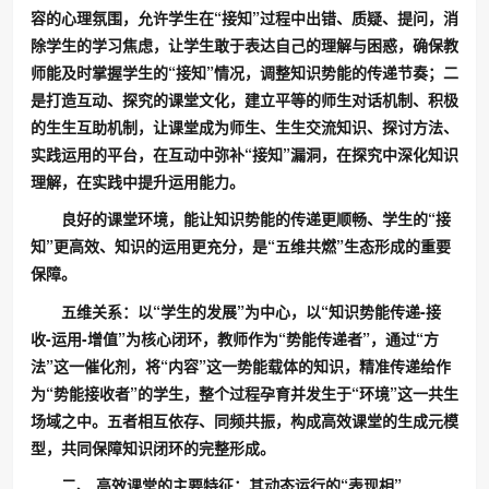
容的心理氛围，允许学生在“接知”过程中出错、质疑、提问，消
除学生的学习焦虑，让学生敢于表达自己的理解与困惑，确保教
师能及时掌握学生的“接知”情况，调整知识势能的传递节奏；二
是打造互动、探究的课堂文化，建立平等的师生对话机制、积极
的生生互助机制，让课堂成为师生、生生交流知识、探讨方法、
实践运用的平台，在互动中弥补“接知”漏洞，在探究中深化知识
理解，在实践中提升运用能力。
良好的课堂环境，能让知识势能的传递更顺畅、学生的“接
知”更高效、知识的运用更充分，是“五维共燃”生态形成的重要
保障。
五维关系：以“学生的发展”为中心，以“知识势能传递-接
收-运用-增值”为核心闭环，教师作为“势能传递者”，通过“方
法”这一催化剂，将“内容”这一势能载体的知识，精准传递给作
为“势能接收者”的学生，整个过程孕育并发生于“环境”这一共生
场域之中。五者相互依存、同频共振，构成高效课堂的生成元模
型，共同保障知识闭环的完整形成。
二、 高效课堂的
主要
特征：其动态运行的“表现相”