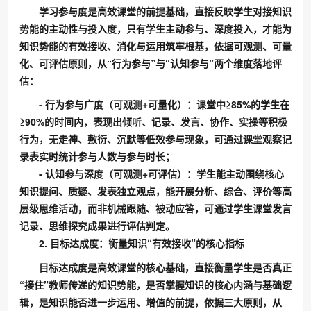
学习参与度是高效课堂的前提基础，直接反映学生对接知识
势能的主动性与投入度，只有学生主动参与、深度投入，才能为
知识势能的有效接收、消化与运用筑牢根基，依据可观测、可量
化、可评估原则，从“行为参与”与“认知参与”两个维度落地评
估：
- 行为参与广度（可观测+可量化）：课堂中≥85%的学生在
≥90%的时间内，表现出倾听、记录、发言、协作、实操等积极
行为，无走神、敷衍、沉默等低效参与现象，可通过课堂观察记
录表实时统计参与人数与参与时长；
- 认知参与深度（可观测+可评估）：学生能主动围绕核心
知识提问、质疑、发表独立观点，能开展分析、综合、评价等高
层级思维活动，而非机械跟随、被动应答，可通过学生课堂发言
记录、思维探究成果进行评估判定。
2. 目标达成度：衡量知识“有效接收”的核心指标
目标达成度是高效课堂的核心基础，直接衡量学生是否真正
“接住”教师传递的知识势能，是否掌握知识的核心内涵与基础逻
辑，是知识能否进一步运用、增值的前提，依据三大原则，从