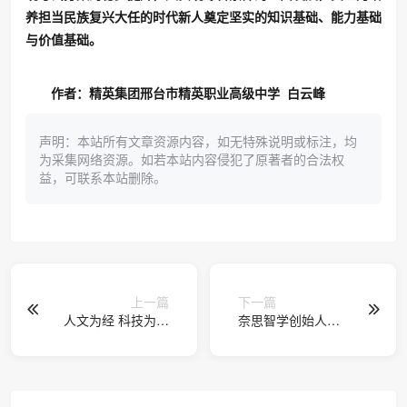
养担当民族复兴大任的时代新人奠定坚实的知识基础、能力基础
与价值基础。
作者：精英集团邢台市精英职业高级中学 白云峰
声明：本站所有文章资源内容，如无特殊说明或标注，均
为采集网络资源。如若本站内容侵犯了原著者的合法权
益，可联系本站删除。
上一篇
下一篇
人文为经 科技为纬
奈思智学创始人专
OPC为针 双面绣未
访 | 黄秀群：带着
来——苏州大学
30年教育情怀，奔
OPC实践与人文经
赴“陪伴3000万中华
济学探索
学子”的约定