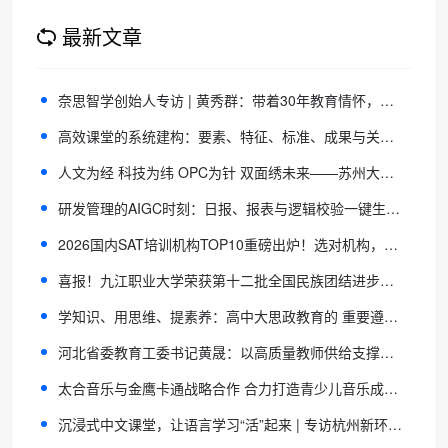
最新文章
奈思智学创始人专访 | 黄秀群：带着30年教育情怀，奔赴“陪伴3000万中华学子”的约定
高效课堂的系统建构：要素、特征、标准、成果与关键环节
人文为经 科技为纬 OPC为针 双面绣未来——苏州大学OPC实践与人文经济学探索
研发管理的AIGC时刻：日报、报表与逻辑校验一键生成，项目风险实时可视
2026国内SAT培训机构TOP10重磅出炉！选对机构，冲刺1500+分不再难
喜报！九江职业大学荣获第十二批全国民族团结进步示范区示范单位
学知识、用思维、提素养：高中大思政教育的 重要遵循与核心抓手
河北省委教育工委书记黄晟：以高质量教师供给支撑教育高质量发展
太合音乐与金鹰卡通战略合作 合力打造青少儿音乐成长IP《中国新声代2026》
沉浸式中文课堂，让语言学习“活”起来 | 专访杭州新环球汉语Teresa老师