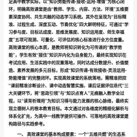
足高中教学实际，以“知识势能传递-接收-运用-增值”为核心闭
环，明确高效课堂是由“教师、学生、内容、方法、环境”五维要
素深度协同、共生共融的动态学习系统。其外在呈现为“目标精
准、过程生成、深度互动、节奏优化”四大鲜明特征，可通过“学
习参与度、目标达成度、思维发展度、知识运用度、师生幸福
度”五项可观测、可量化、可评估的核心标准进行全方位度量。
高效课堂的核心本质，是教师将知识转化为可传递的“教学势
能”，学生有效“接住”知识并内化为自身能力，最终实现知识在
考试应用、生活实践中的双重落地，同时达成分数提升、价值塑
造、素养发展的多元目标，形成“知识传递-有效接收-灵活运用-
势能增值”的完整闭环。实现高效课堂的系统落地，需精准把控
“课前精准诊断设计、课中动态智慧实施、课后证据评估迭代”三
大关键环节，将“思政引领”与“知识点育人”无痕融入教学全过
程，以“读背析理用”为知识习得与能力发展的核心脉络，最终实
现立德树人的根本教育目标。本文通过对各维度的精细化解析与
体系化扩充，为高中一线教学提供可操作、可落地的高效课堂建
构路径与实践参考。
一、 高效课堂的
基本
构成要素：一个“五维共燃”的生态系