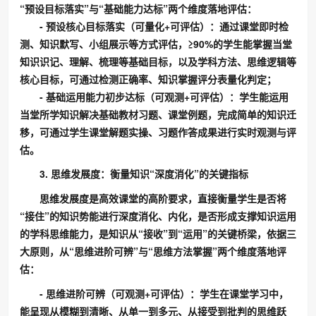
“预设目标落实”与“基础能力达标”两个维度落地评估：
- 预设核心目标落实（可量化+可评估）：通过课堂即时检
测、知识默写、小组展示等方式评估，≥90%的学生能掌握当堂
知识识记、理解、梳理等基础目标，以及学科方法、思维逻辑等
核心目标，可通过检测正确率、知识掌握评分表量化判定；
- 基础运用能力初步达标（可观测+可评估）：学生能运用
当堂所学知识解决基础教材习题、课堂例题，完成简单的知识迁
移，可通过学生课堂解题实操、习题作答成果进行实时观测与评
估。
3. 思维发展度：衡量知识“深度消化”的关键指标
思维发展度是高效课堂的高阶要求，直接衡量学生是否将
“接住”的知识势能进行深度消化、内化，是否形成支撑知识运用
的学科思维能力，是知识从“接收”到“运用”的关键桥梁，依据三
大原则，从“思维进阶可辨”与“思维方法掌握”两个维度落地评
估：
- 思维进阶可辨（可观测+可评估）：学生在课堂学习中，
能呈现从模糊到清晰、从单一到多元、从接受到批判的思维跃