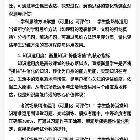
迁，可通过学生课堂表达、探究过程、解题思路的变化轨迹直观
观测与评估；
- 学科思维方法掌握（可量化+可评估）：学生能熟练运用
当堂所学的学科思维方法（如理科的逻辑推理、文科的归纳概
括）分析问题、解决问题，可通过思维方法运用评分表，量化评
估学生思维方法的掌握程度与运用效果。
4. 知识运用度：衡量知识“势能增值”的核心指标
知识运用度是高效课堂的核心落脚点，直接衡量学生是否将
“接住”并消化的知识，转化为自身的能力势能，实现知识在考
试、生活中的双重落地与增值，是用户核心关注的评估维度，依
据三大原则，从考试场景运用与生活场景运用两个维度落地评
估，也是知识势能传递的核心价值体现：
- 考试场景精准运用（可量化+可评估）：学生能将当堂知
识精准运用到课堂习题、变式训练、模拟考题中，中等难度考题
正确率≥80%，可通过习题作答正确率、解题步骤完整性量化判
定，直接指向考试分数的提升；
- 生活场景灵活运用（可观测+可评估）：学生能将当堂知