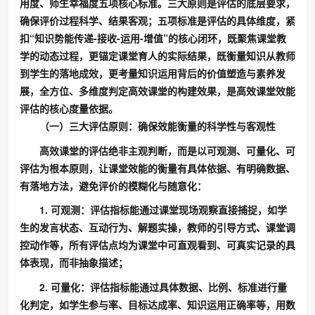
用度、师生幸福度五项核心标准。三大原则是评估的底层要求，
确保评价过程科学、结果客观；五项标准是评估的具体维度，紧
扣“知识势能传递-接收-运用-增值”的核心闭环，既聚焦课堂教
学的动态过程，更锚定课堂育人的实际结果，既衡量知识从教师
到学生的落地成效，更考量知识运用背后的价值塑造与素养发
展，全方位、多维度判定高效课堂的构建效果，是高效课堂效能
评估的核心度量依据。
（一）三大评估原则：确保效能衡量的科学性与客观性
高效课堂的评估绝非主观判断，而是以可观测、可量化、可
评估为根本原则，让课堂效能的衡量有具体依据、有明确数据、
有落地方法，避免评价的模糊化与随意化：
1. 可观测：评估指标能通过课堂现场观察直接捕捉，如学
生的发言状态、互动行为、解题实操，教师的引导方式、课堂调
控动作等，所有评估点均为课堂中可直观看到、可真实记录的具
体表现，而非抽象描述；
2. 可量化：评估指标能通过具体数据、比例、标准进行量
化判定，如学生参与率、目标达成率、知识运用正确率等，用数