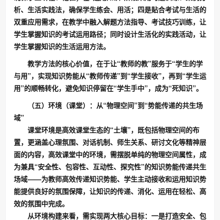
析、生活实践法，确保学生练会、用活；四是贴合考试与生活的
双重应用需求，在教学中融入解题方法指导、考试技巧训练，让
学生掌握知识的考试运用路径；同时设计生活化的实践活动，让
学生掌握知识的生活运用方法。
教学方法的核心价值，在于让“教师的教”服务于“学生的学
与用”，实现知识势能从“教师传递”到“学生接收”，再到“学生运
用”的顺畅转化，避免知识停留在“学生手中”，成为“死知识”。
（五）环境（课堂）：从“物理空间”到“势能传递的共生场
域”
课堂环境是高效课堂生态的“土壤”，既包括物理空间的布
置，更涵盖心理氛围、对话机制、师生关系、研讨文化等精神层
面的内容，高效课堂中的环境，需摆脱单纯的物理空间属性，成
为兼具“安全性、包容性、互动性、探究性”的知识势能传递共生
场域——为教师高效传递知识势能、学生主动接收和运用知识势
能提供良好的氛围保障，让知识的传递、消化、运用在轻松、高
效的氛围中完成。
从环境构建来看，需实现两大核心目标：一是打造安全、包