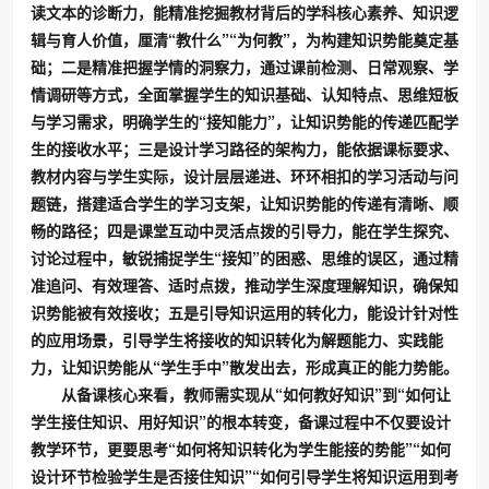
读文本的诊断力，能精准挖掘教材背后的学科核心素养、知识逻
辑与育人价值，厘清“教什么”“为何教”，为构建知识势能奠定基
础；二是精准把握学情的洞察力，通过课前检测、日常观察、学
情调研等方式，全面掌握学生的知识基础、认知特点、思维短板
与学习需求，明确学生的“接知能力”，让知识势能的传递匹配学
生的接收水平；三是设计学习路径的架构力，能依据课标要求、
教材内容与学生实际，设计层层递进、环环相扣的学习活动与问
题链，搭建适合学生的学习支架，让知识势能的传递有清晰、顺
畅的路径；四是课堂互动中灵活点拨的引导力，能在学生探究、
讨论过程中，敏锐捕捉学生“接知”的困惑、思维的误区，通过精
准追问、有效理答、适时点拨，推动学生深度理解知识，确保知
识势能被有效接收；五是引导知识运用的转化力，能设计针对性
的应用场景，引导学生将接收的知识转化为解题能力、实践能
力，让知识势能从“学生手中”散发出去，形成真正的能力势能。
从备课核心来看，教师需实现从“如何教好知识”到“如何让
学生接住知识、用好知识”的根本转变，备课过程中不仅要设计
教学环节，更要思考“如何将知识转化为学生能接的势能”“如何
设计环节检验学生是否接住知识”“如何引导学生将知识运用到考