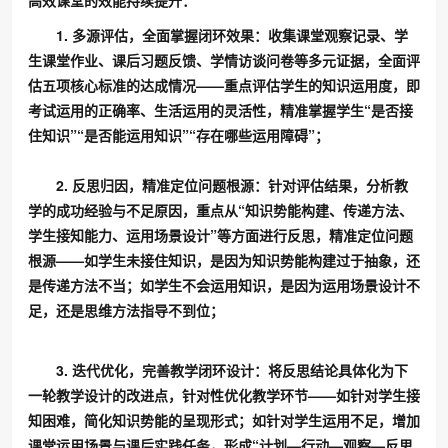
高效课堂的效能持续提升：
1. 多源评估，全面掌握闭环效果：收集课堂观察记录、学
生课堂作业、课后习题反馈、学情访谈问卷等多元证据，全面评
估五项核心标准的达成情况——重点评估学生的知识运用度，即
考试运用的正确率、生活运用的灵活性，精准掌握学生“是否接
住知识”“是否能运用知识”“存在哪些运用障碍”；
2. 反思归因，精准定位问题根源：针对评估结果，分析教
学的成功经验与不足原因，重点从“知识势能构建、传递方法、
学生接知能力、运用场景设计”等方面进行反思，精准定位问题
根源——如学生未接住知识，是因为知识势能构建过于抽象，还
是传递方法不当；如学生不会运用知识，是因为运用场景设计不
足，还是思维方法指导不到位；
3. 迭代优化，完善教学闭环设计：将反思结论具体化为下
一轮教学设计的改进点，针对性优化教学环节——如针对学生接
知困难，简化知识势能的呈现形式；如针对学生运用不足，增加
课堂运用场景与课后实践任务，形成“计划—行动—观察—反思