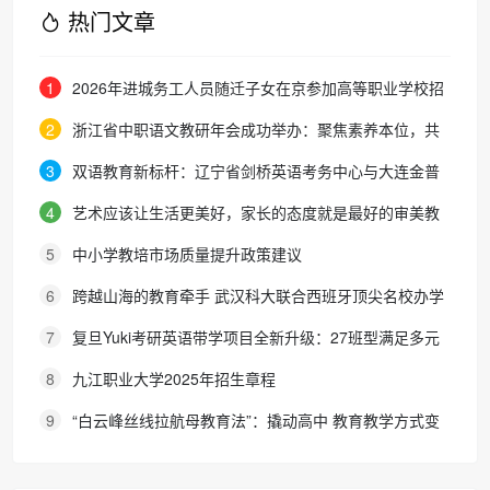
热门文章
1
2026年进城务工人员随迁子女在京参加高等职业学校招
生考试报名通知
2
浙江省中职语文教研年会成功举办：聚焦素养本位，共
探职教语文教学新路径
3
双语教育新标杆：辽宁省剑桥英语考务中心与大连金普
新区华美双语学校签约剑桥英语体系教学示范学校
4
艺术应该让生活更美好，家长的态度就是最好的审美教
育！
5
中小学教培市场质量提升政策建议
6
跨越山海的教育牵手 武汉科大联合西班牙顶尖名校办学
院，首届新生入学
7
复旦Yuki考研英语带学项目全新升级：27班型满足多元
需求，协议保障助力考研梦想
8
九江职业大学2025年招生章程
9
“白云峰丝线拉航母教育法”：撬动高中 教育教学方式变
化的必要途径