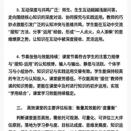
3. 互动深度与共鸣广泛：师生、生生互动超越浅层问答，
走向围绕核心知识的深度对话、协同探究与实践运用。教师的巧
妙点拨能引发广泛的认知冲突与思维共鸣，学生能在互动中交流
“接知”方法、分享“运用”经验，形成“一人点火，众人添柴”的思
维燎原之势，让知识在互动中被深度接收、灵活运用。
4. 节奏张弛与效能持续：课堂节奏符合学生的注意力规律
与“接知-运用”的认知规律，输入与输出、静思与活跃、个体学
习与小组协作、知识识记与实践运用交替有致。学生能保持较高
的专注力与认知投入，课堂疲劳感低，不仅能高效“接住”教师传
递的知识势能，更能在课堂中及时进行知识的初步运用，实现
“学用结合”，课堂学习效能持续稳定。
三、 高效课堂的
主要
评估标准：衡量其效能的“度量衡”
判断课堂是否高效，需依托可观测、可量化、可评估三大评
估原则，落地为学习参与度、目标达成度、思维发展度、知识运