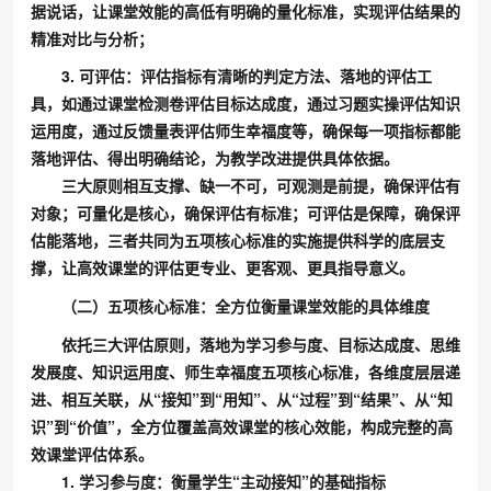
据说话，让课堂效能的高低有明确的量化标准，实现评估结果的
精准对比与分析；
3. 可评估：评估指标有清晰的判定方法、落地的评估工
具，如通过课堂检测卷评估目标达成度，通过习题实操评估知识
运用度，通过反馈量表评估师生幸福度等，确保每一项指标都能
落地评估、得出明确结论，为教学改进提供具体依据。
三大原则相互支撑、缺一不可，可观测是前提，确保评估有
对象；可量化是核心，确保评估有标准；可评估是保障，确保评
估能落地，三者共同为五项核心标准的实施提供科学的底层支
撑，让高效课堂的评估更专业、更客观、更具指导意义。
（二）五项核心标准：全方位衡量课堂效能的具体维度
依托三大评估原则，落地为学习参与度、目标达成度、思维
发展度、知识运用度、师生幸福度五项核心标准，各维度层层递
进、相互关联，从“接知”到“用知”、从“过程”到“结果”、从“知
识”到“价值”，全方位覆盖高效课堂的核心效能，构成完整的高
效课堂评估体系。
1. 学习参与度：衡量学生“主动接知”的基础指标