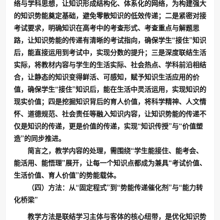
络与学科思想，让知识形成结构化、体系化的网络，为构建强大
的知识势能奠定基础，避免零散知识的低效传递；二是紧密对接
考试要求，明确知识在高考中的考查形式、考查重点与解题思
路，让知识势能的传递有清晰的考试指向，确保学生“接住”知识
后，能直接运用到考试中，实现分数的提升；三是深度联结生活
实际，将教材内容与学生的生活实际、社会热点、学科前沿相结
合，让静态的知识变得鲜活、可感知，赋予知识生活应用的价
值，确保学生“接住”知识后，能在生活中灵活运用，实现知识的
现实价值；四是挖掘知识背后的育人价值，将科学精神、人文情
怀、道德规范、社会责任等融入知识内容，让知识势能的传递不
仅是知识的传递，更是价值的传递，实现“知识传授”与“价值塑
造”的同步推进。
简言之，教学内容的处理，需围绕“学生能接住、能考会、
能活用、能悟理”展开，让每一个知识点都成为兼具“考试价值、
生活价值、育人价值”的势能载体。
（四）方法：从“固定程式”到“势能传递催化剂”与“能力转
化桥梁”
教学方法是联结学习主体与客体的核心纽带，是优化知识势