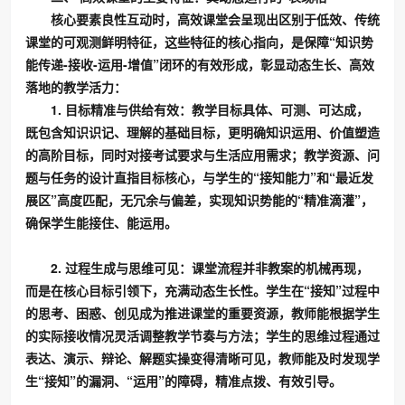
核心要素良性互动时，高效课堂会呈现出区别于低效、传统
课堂的可观测鲜明特征，这些特征的核心指向，是保障“知识势
能传递-接收-运用-增值”闭环的有效形成，彰显动态生长、高效
落地的教学活力：
1. 目标精准与供给有效：教学目标具体、可测、可达成，
既包含知识识记、理解的基础目标，更明确知识运用、价值塑造
的高阶目标，同时对接考试要求与生活应用需求；教学资源、问
题与任务的设计直指目标核心，与学生的“接知能力”和“最近发
展区”高度匹配，无冗余与偏差，实现知识势能的“精准滴灌”，
确保学生能接住、能运用。
2. 过程生成与思维可见：课堂流程并非教案的机械再现，
而是在核心目标引领下，充满动态生长性。学生在“接知”过程中
的思考、困惑、创见成为推进课堂的重要资源，教师能根据学生
的实际接收情况灵活调整教学节奏与方法；学生的思维过程通过
表达、演示、辩论、解题实操变得清晰可见，教师能及时发现学
生“接知”的漏洞、“运用”的障碍，精准点拨、有效引导。