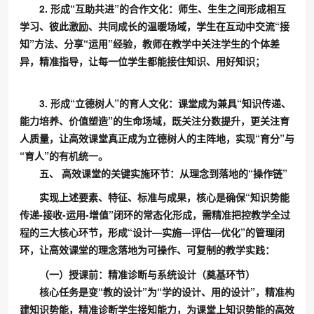
2. 形成“互助共进”的合作文化：师生、生生之间形成相互
学习、彼此激励、共同成长的温暖场域，学生在互动中交流“接
知”方法、分享“运用”经验，教师在教学中关注学生的个体差
异，精准指导，让每一位学生都能接住知识、用好知识；
3. 形成“立德树人”的育人文化：课堂成为兼具“知识传递、
能力培养、价值塑造”的生命场域，既关注分数提升，更关注育
人质量，让高效课堂真正成为立德树人的主阵地，实现“育分”与
“育人”的有机统一。
五、 高效课堂的关键实施环节：从理念到落地的“操作链”
实现上述要素、特征、标准与成果，核心是确保“知识势能
传递-接收-运用-增值”闭环的常态化形成，需精准把控教学全过
程的三大核心环节，形成“设计—实施—评估—优化”的管理闭
环，让高效课堂的理念落地为可操作、可复制的教学实践：
（一）授课前：精准诊断与系统设计（奠基环节）
核心任务是变“教的设计”为“学的设计、用的设计”，精准构
建知识势能，精准诊断学生接知能力，为课堂上知识势能的高效