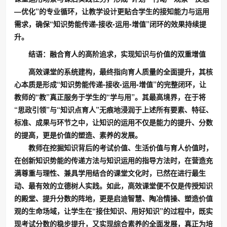
—优化”的专业循环，让教学设计更贴合学生的接知能力与运用
需求，确保“知识势能传递-接收-运用-增值”闭环的效果持续提
升。
结语：融合育人的高阶追求，实现知识与价值的双重增值
高效课堂的系统建构，最终指向育人质量的全面提升，其核
心本质是形成“知识势能传递-接收-运用-增值”的完整闭环，让
教师的“教”真正服务于学生的“学与用”。其最高境界，在于将
“思政引领”与“知识点育人”无痕地浸润于上述所有要素、特征、
标准、成果与环节之中，让知识的运用不仅是能力的提升、分数
的提高，更是价值的塑造、素养的发展。
教师在挖掘知识背后的考试价值、生活价值与育人价值时，
在创新知识势能的传递方法与知识运用的指导方法时，在营造充
满尊重与理性、兼具学用结合的课堂文化时，已然在进行最生
动、最有效的立德树人实践。如此，高效课堂便不仅是传授知识
的殿堂、提升分数的阵地，更是启迪智慧、陶冶情操、塑造价值
观的生命场域，让学生在“接住知识、用好知识”的过程中，既实
现考试分数的稳步提升，又实现综合素养的全面发展，真正为培