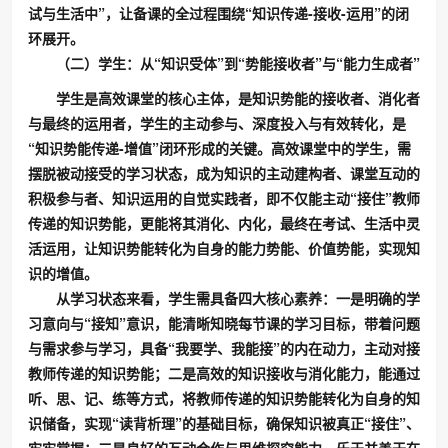
试与生活中”，让备课的全过程围绕“知识传递-接收-运用”的闭
环展开。
（二）学生：从“知识受体”到“势能接收者”与“能力生成者”
学生是高效课堂的核心主体，是知识势能的接收者、消化者
与最终的运用者，学生的主动参与、深度投入与有效转化，是
“知识势能传递-增值”闭环形成的关键。高效课堂中的学生，需
摆脱被动接受的学习状态，成为知识的主动建构者、课堂互动的
积极参与者、知识运用的自觉实践者，即不仅能主动“接住”教师
传递的知识势能，更能将其消化、内化，最终在考试、生活中灵
活运用，让知识势能转化为自身的能力势能、价值势能，实现知
识的增值。
从学习状态来看，学生需具备四大核心素养：一是明确的学
习意向与“接知”意识，能清晰知晓每节课的学习目标，带着问题
与需求参与学习，具备“我要学、我能接”的内在动力，主动对接
教师传递的知识势能；二是高效的知识接收与消化能力，能通过
听、思、记、练等方式，将教师传递的知识势能转化为自身的知
识储备，实现“读背析理”的基础目标，确保知识被真正“接住”、
牢牢掌握；三是良好的互动合作与思维探究能力，乐于并善于在