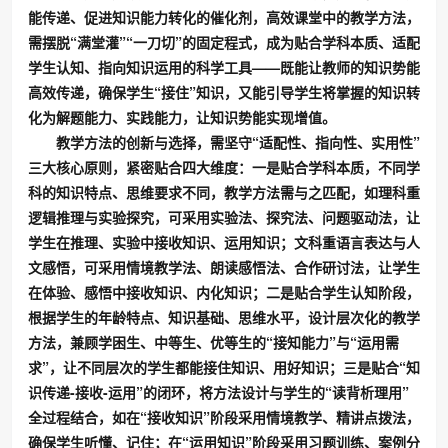
能传递、促进知识能力转化的催化剂，高效课堂中的教学方法，
需摆脱“满堂灌”“一刀切”的固定程式，成为贴合学科本质、适配
学生认知、指向知识运用的科学工具——既能让教师的知识势能
高效传递，确保学生“接住”知识，又能引导学生将掌握的知识转
化为解题能力、实践能力，让知识势能实现增值。
教学方法的创新与选择，需坚守“适配性、指向性、实用性”
三大核心原则，紧密贴合四大维度：一是贴合学科本质，不同学
科的知识特点、思维要求不同，教学方法需与之匹配，如理科重
逻辑推理与实验探究，可采用实验法、探究法、问题驱动法，让
学生在推理、实验中接收知识、运用知识；文科重语言表达与人
文感悟，可采用情境教学法、朗读感悟法、合作研讨法，让学生
在体验、感悟中接收知识、内化知识；二是贴合学生认知阶段，
根据学生的年龄特点、知识基础、思维水平，设计层次化的教学
方法，兼顾学困生、中等生、优等生的“接知能力”与“运用需
求”，让不同层次的学生都能接住知识、用好知识；三是贴合“知
识传递-接收-运用”的闭环，将方法设计与学生的“读背析理用”
全过程结合，如在“接收知识”阶段采用情境教学、精讲点拨法，
确保学生听懂、记住；在“运用知识”阶段采用习题训练、案例分