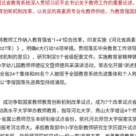
，河北省教育系统深入贯彻习近平总书记关于教师工作的重要论述
育创新机制改革，以充足的高素质专业化教师供给，为教育强国
将教师工作纳入教育强省“1+4”综合改革，印发实施《河北省高
2027年）》，明确6大行动16项举措。贯彻落实中央教育工作领
效机制的意见》，研究制定5个省级配套文件。实施教育家精神
小学幼儿园教师师德征文暨师德风采演讲活动，常态化开展“讲述
全省24个集体和85名个人被授予全国教育系统先进集体和个人
公”李保国等先进典型持续涌现。
。
成功争取国家教师教育创新机制改革试点，成为7个改革试点
动高水平大学举办教师教育，指导河北大学、燕山大学增设4个
一省属公费师范生本研衔接试点省份，依托河北师范大学探索实施
生源报考河北师大。承担教育部中小学在职教师研究生学历提升试
院校布局，指导师范院校完成“一校一策”发展方案。改革教师教育