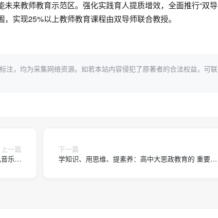
能未来教师教育示范区。强化实践育人提质增效，全面推行“双导
围，实现25%以上教师教育课程由双导师联合教授。
标注，均为采集网络资源。如若本站内容侵犯了原著者的合法权益，可联
上一篇
下一篇
儿音乐成
学知识、用思维、提素养：高中大思政教育的 重要遵
026》
循与核心抓手