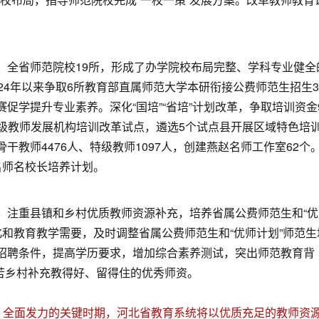
。
。
全省师范院校19所，形成了办学院校布局完整、学科专业健全
24年以来争取6所教育部直属师范大学本研衔接公费师范生招生3
学提升专业素养。深化“国培”“省培”计划改革，争取培训资金9
动县级教师发展机构培训改革试点，遴选5个试点县开展区域特色培
教师4476人、特级教师1097人，创建燕赵名师工作室62个。
名师名校长培养计划。
。
注重县镇和乡村优质教师资源补充，培养省属公费师范生和“优
变化和教育教学需要，及时调整省属公费师范生和“优师计划”师范生
招聘条件，提高学历要求，增加综合素养测试，突出师范教育背
艰苦乡村补充教得好、留得住的优秀师资。
下、全面发力的关键时期，河北省教育系统将以优质充足的教师资