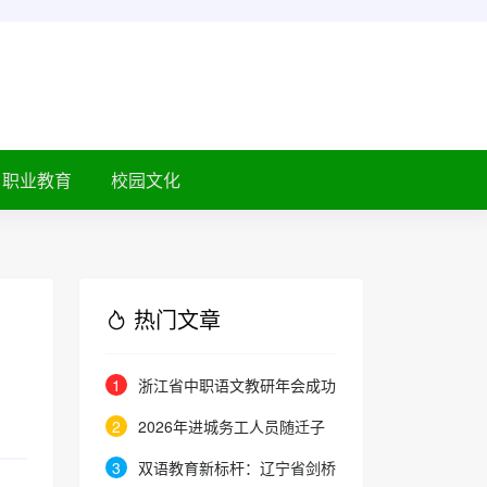
职业教育
校园文化
热门文章
1
浙江省中职语文教研年会成功
举办：聚焦素养本位，共探职教语
2
2026年进城务工人员随迁子
文教学新路径
女在京参加高等职业学校招生考试
3
双语教育新标杆：辽宁省剑桥