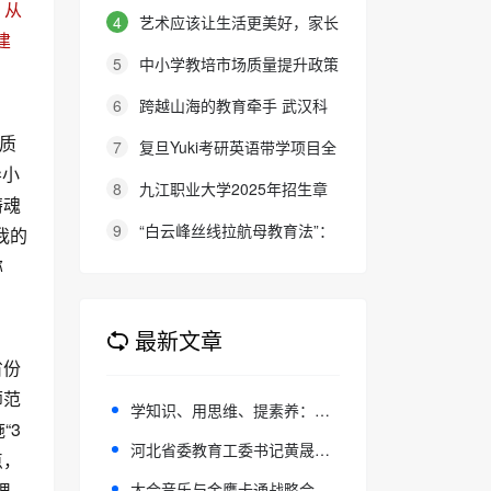
报名通知
，从
英语考务中心与大连金普新区华美
4
艺术应该让生活更美好，家长
建
双语学校签约剑桥英语体系教学示
的态度就是最好的审美教育！
5
中小学教培市场质量提升政策
范学校
建议
6
跨越山海的教育牵手 武汉科
大联合西班牙顶尖名校办学院，首
素质
7
复旦Yuki考研英语带学项目全
届新生入学
导小
新升级：27班型满足多元需求，协
8
九江职业大学2025年招生章
铸魂
议保障助力考研梦想
程
9
“白云峰丝线拉航母教育法”：
我的
撬动高中 教育教学方式变化的必
称
要途径
最新文章
省份
师范
学知识、用思维、提素养：高中大思政教育的 重要遵循与核心抓手
“3
河北省委教育工委书记黄晟：以高质量教师供给支撑教育高质量发展
点，
太合音乐与金鹰卡通战略合作 合力打造青少儿音乐成长IP《中国新声代2026》
课