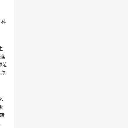
。
专科
生
遴选
师范
持续
化
素
化转
、