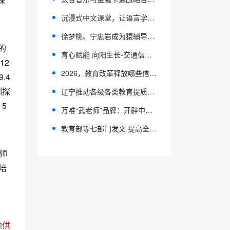
沉浸式中文课堂，让语言学习“活”起来 | 专访杭州新环球汉语Teresa老师
徐梦桃、宁忠岩成为猿辅导猿气学姐学长 共推素养教育新实践
的
育心赋能 向阳生长-交通信息学院开展心理健康专题活动
12
2026，教育改革释放哪些信号？
.4
训探
辽宁推动各级各类教育提质升级
5
万唯“武老师”品牌：开辟中考服务新赛道
教育部等七部门发文 提高全民语言文化素养
师
培
源供