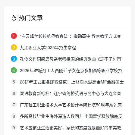
热门文章
1
“白云峰丝线拉航母教育法”：撬动高中 教育教学方式变
化的必要途径
2
九江职业大学2025年招生章程
3
孔令义作词感恩母亲老师祖国的经典歌曲《忘不了》再
次唱响
4
2026年进城务工人员随迁子女在京参加高等职业学校招
生考试报名通知
5
26研考正式报名即将结束！上财滴水湖高金MF金融硕士
最全报考攻略来了
6
双语教育新标杆：辽宁省剑桥英语考务中心与大连金普
新区华美双语学校签约剑桥英语体系教学示范学校
7
广东轻工职业技术大学艺术设计学院建院50周年系列庆
典活动成功举办
8
多所高校毕业生海外深造人数回升 出国留学释放触底反
弹信号
9
艺术应该让生活更美好，家长的态度就是最好的审美教