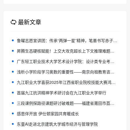
育！
最新文章
鲁曜志愿宣讲团：传承“两弹一星”精神，笔墨书写赤子情怀
昇腾生态硬核赋能！上交大攻克超长上下文推理难题，性能大幅跃升
广东轻工职业技术大学艺术设计学院：设计类专业考生的理想之选
浅析小学阶段学习奥数的重要性——南京向祖教育咨询有限公司 马帅
九江职业大学喜获2025年江西省职业院校技能大赛鸿蒙应用开发赛项（高职组）一等奖
首届九江抗洪精神学术研讨会在九江职业大学举行
三段课例探路径课题研讨破难题——福建省莆田市荔城区新度中心小学
感恩伴开放 伊仕顿家园共育暖成长
东童AI走进北京建筑大学城市经济与管理学院