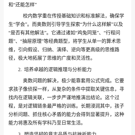
和“还能怎样”
校内数学重在传授基础知识和标准解法，确保学
生“学会”。而奥数则引导学生探索“为什么这样解”以及
“是否有其他解法”。它通过诸如“鸡兔同笼”、“行程问
题”、“抽屉原理”等经典题型，将学生从单一的算术思
维，引向假设、归纳、演绎、逆向等更高级的思维路
径，极大地拓展了思维的广度和灵活性。
2. 培养卓越的逻辑推理与分析能力
奥数问题的解决，极少能靠套用公式完成。它要
求孩子像侦探一样，从复杂的条件中提取关键信息，寻
找内在逻辑关联，一步步严谨地推演出结论。这个过
程，是对逻辑链条最严格的训练。长期浸润其中，孩子
分析问题、抓住核心矛盾的能力会得到显著提升，这种
能力将惠及所有学科乃至日常生活。
3. 塑造坚韧的意志品质与抗挫折能力