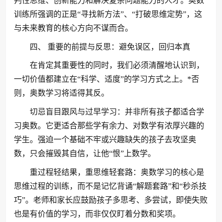
判性思维、创新能力和解决复杂问题能力的人才。奥数
训练所强调的正是“寻找新方法”、“打破思维定势”，这
与未来教育的核心方向不谋而合。
四、 重要的前提与反思：避免误区，回归本真
在肯定其重要性的同时，我们必须清醒地认识到，
一切价值都建立在“科学、适度”的学习方式之上。*否
则，奥数学习将适得其反。
切忌盲目跟风与过早学习：并非所有孩子都适合学
习奥数。它更适合那些学有余力、对数学有浓厚兴趣的
学生。强迫一个基础不牢或兴趣缺失的孩子去攻坚奥
数，只会摧毁其自信，让他“恨”上数学。
重过程轻结果，重思维轻套路：奥数学习的核心是
思维过程的训练，而不是记忆背诵“解题套路”和“秒杀技
巧”。老师和家长应鼓励孩子多思考、多尝试，即使失败
也是有价值的学习，而非仅仅盯着分数和奖项。