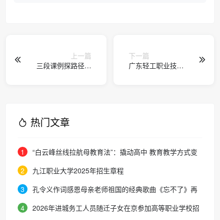
上一篇
下一篇
三段课例探路径课
广东轻工职业技术
题研讨破难题——
大学艺术设计学
福建省莆田市荔城
院：设计类专业考
区新度中心小学
生的理想之选
热门文章
1
“白云峰丝线拉航母教育法”：撬动高中 教育教学方式变
化的必要途径
2
九江职业大学2025年招生章程
3
孔令义作词感恩母亲老师祖国的经典歌曲《忘不了》再
次唱响
4
2026年进城务工人员随迁子女在京参加高等职业学校招