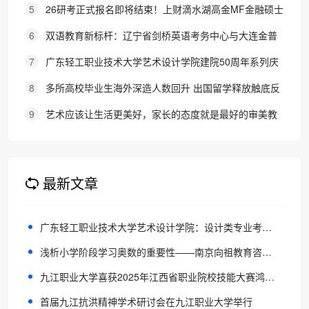
生考试报名通知
5
26研考正式报名即将结束！上财滴水湖高金MF金融硕士
最全报考攻略来了
6
双语教育新标杆：辽宁省剑桥英语考务中心与大连金普
新区华美双语学校签约剑桥英语体系教学示范学校
7
广东轻工职业技术大学艺术设计学院建院50周年系列庆
典活动成功举办
8
多所高校毕业生海外深造人数回升 出国留学释放触底反
弹信号
9
艺术应该让生活更美好，家长的态度就是最好的审美教
育！
最新文章
广东轻工职业技术大学艺术设计学院：设计类专业考生的理想之选
浅析小学阶段学习奥数的重要性——南京向祖教育咨询有限公司 马帅
九江职业大学喜获2025年江西省职业院校技能大赛鸿蒙应用开发赛项（高职组）一等奖
首届九江抗洪精神学术研讨会在九江职业大学举行