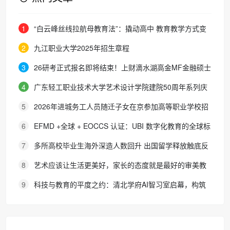
1
“白云峰丝线拉航母教育法”：撬动高中 教育教学方式变
化的必要途径
2
九江职业大学2025年招生章程
3
26研考正式报名即将结束！上财滴水湖高金MF金融硕士
最全报考攻略来了
4
广东轻工职业技术大学艺术设计学院建院50周年系列庆
典活动成功举办
5
2026年进城务工人员随迁子女在京参加高等职业学校招
生考试报名通知
6
EFMD +全球 + EOCCS 认证：UBI 数字化教育的全球标
杆
7
多所高校毕业生海外深造人数回升 出国留学释放触底反
弹信号
8
艺术应该让生活更美好，家长的态度就是最好的审美教
育！
9
科技与教育的平度之约：清北学府AI智习室启幕，构筑
区域人才培养新生态