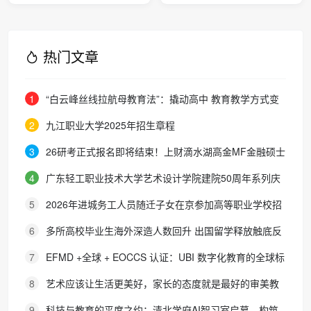
招聘会邀请函
热门文章
1
“白云峰丝线拉航母教育法”：撬动高中 教育教学方式变
化的必要途径
2
九江职业大学2025年招生章程
3
26研考正式报名即将结束！上财滴水湖高金MF金融硕士
最全报考攻略来了
4
广东轻工职业技术大学艺术设计学院建院50周年系列庆
典活动成功举办
5
2026年进城务工人员随迁子女在京参加高等职业学校招
生考试报名通知
6
多所高校毕业生海外深造人数回升 出国留学释放触底反
弹信号
7
EFMD +全球 + EOCCS 认证：UBI 数字化教育的全球标
杆
8
艺术应该让生活更美好，家长的态度就是最好的审美教
育！
9
科技与教育的平度之约：清北学府AI智习室启幕，构筑