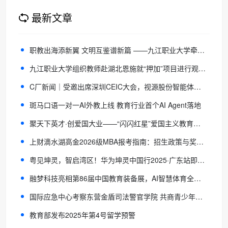
最新文章
职教出海添新翼 文明互鉴谱新篇 ——九江职业大学牵头共建职业技术孔子学院在2025世界中文大会正式授牌
九江职业大学组织教师赴湖北恩施就“押加”项目进行观摩学习
C厂新闻｜受邀出席深圳CEIC大会，视源股份智能体技术探索实践受关注
斑马口语一对一AI外教上线 教育行业首个AI Agent落地
聚天下英才·创爱国大业——“闪闪红星”爱国主义教育系列活动发布会在京隆重举行
上财滴水湖高金2026级MBA报考指南：招生政策与奖学金全解析
粤见坤灵，智启湾区！华为坤灵中国行2025·广东站即将启幕
融梦科技亮相第86届中国教育装备展，AI智慧体育全场景解决方案惊艳青岛
国际应急中心考察东营金盾司法警官学院 共商青少年国防教育合作新篇章
教育部发布2025年第4号留学预警