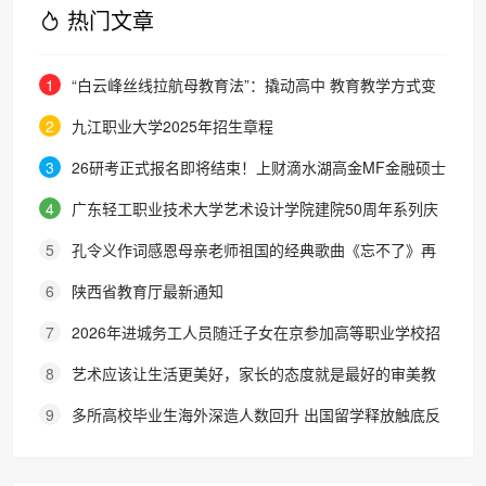
热门文章
1
“白云峰丝线拉航母教育法”：撬动高中 教育教学方式变
化的必要途径
2
九江职业大学2025年招生章程
3
26研考正式报名即将结束！上财滴水湖高金MF金融硕士
最全报考攻略来了
4
广东轻工职业技术大学艺术设计学院建院50周年系列庆
典活动成功举办
5
孔令义作词感恩母亲老师祖国的经典歌曲《忘不了》再
次唱响
6
陕西省教育厅最新通知
7
2026年进城务工人员随迁子女在京参加高等职业学校招
生考试报名通知
8
艺术应该让生活更美好，家长的态度就是最好的审美教
育！
9
多所高校毕业生海外深造人数回升 出国留学释放触底反
弹信号