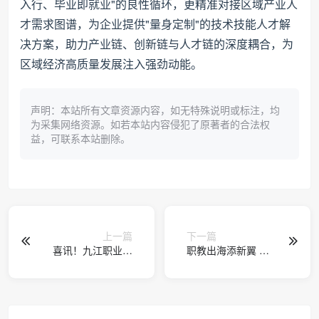
入行、毕业即就业"的良性循环，更精准对接区域产业人
才需求图谱，为企业提供"量身定制"的技术技能人才解
决方案，助力产业链、创新链与人才链的深度耦合，为
区域经济高质量发展注入强劲动能。
声明：本站所有文章资源内容，如无特殊说明或标注，均
为采集网络资源。如若本站内容侵犯了原著者的合法权
益，可联系本站删除。
上一篇
下一篇
喜讯！九江职业大
职教出海添新翼 文
学在铸牢中华民族
明互鉴谱新篇 ——
共同体意识教育研
九江职业大学牵头
究领域取得新突破
共建职业技术孔子
学院在2025世界中
文大会正式授牌