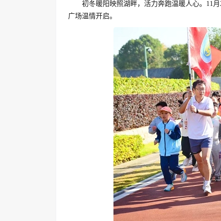
初冬暖阳映照湖畔，活力奔跑温暖人心。11月
广场温情开启。