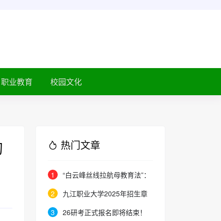
职业教育
校园文化
热门文章
初
1
“白云峰丝线拉航母教育法”：
撬动高中 教育教学方式变化的必
2
九江职业大学2025年招生章
要途径
程
3
26研考正式报名即将结束！