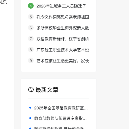
礼乐
上财滴水湖高金MF金融硕士最全
4
2026年进城务工人员随迁子
报考攻略来了
女在京参加高等职业学校招生考试
5
孔令义作词感恩母亲老师祖国
报名通知
的经典歌曲《忘不了》再次唱响
6
多所高校毕业生海外深造人数
回升 出国留学释放触底反弹信号
7
双语教育新标杆：辽宁省剑桥
英语考务中心与大连金普新区华美
8
广东轻工职业技术大学艺术设
双语学校签约剑桥英语体系教学示
计学院建院50周年系列庆典活动成
9
艺术应该让生活更美好，家长
范学校
功举办
的态度就是最好的审美教育！
最新文章
2025年全国基础教育教研室主任培训班举办
教育部教师队伍建设专家指导委员会成立
微纳智造创新篇 产研融合奏华章