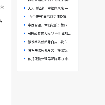
潋滟
天天动起来，幸福向未来 ——长沙市松雅湖小学亲子跑燃动初冬
“‌九个符号”国际双语演说家启动盛典暨双语公益特训计划在蓉隆重启动
伴，
中西合璧，幸福起航：第四届方太文化论坛圆满落幕
AI思政教育大模型 亮相成都东部新区实践应用成果展示会
银发经济新趋势白皮书发布：精神文化需求加速升温，产业升级迎来关键窗口
将军书法家孔令义：提出新行楷体书法理念和创立新行楷体书法的书法家
依托鲲鹏处理器矩阵算力 中科大陈俊仕团队破解稀疏计算效率