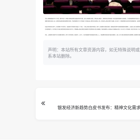
活动以“数智赋能融合共生”为主题，聚焦生成式人工智能与思想政治教育深度融合的时代命题，依托AI思政教育大模型，系统呈现AI赋能下，各教育阶段学校思政课一体化发展的创新路径与实践成效，为全国思政教育数字化转型
成都东部新区自成立以来，始终肩负起落实国家战略的重大使命，将高质量推进大中小学思政课一体化建设纳入教育综合改革核心工程。新区依托AI思政大模型平台赋能，建立基于人工智能的教师分层培育体系及智能匹配、动态更新的思
在展示应用实践汇报环节，来自成都七中东部学校、永盛初级中学的老师分别展示了三年级、八年级AI思政大模型应用情境。阐述了AI思政教育大模型在备课、授课及课后延伸中实现精准赋能的实施路径，以及通过AI助力高效整
在专题讲座环节，电子科技大学i思政大模型创新实验室副主任米华全，系统阐释AI思政大模型在思政教育中的多维应用价值与实践路径，推动思政教育从“经验驱动”向“数据驱动”转型。四川省大中小学思政课一体化共同体专家、
目前，AI思政教育大模型平台已在成都东部新区23所中小学应用实践，惠及师生1.8万余人。在省市级赛课中获奖数量同比增长46%，思政课教学质效实现可量化显著提升。未来，基于i思政大模型研发的“星仰智教”AI思政教育
声明：本站所有文章资源内容，如无特殊说明或
系本站删除。
银发经济新趋势白皮书发布：精神文化需
温，产业升级迎来