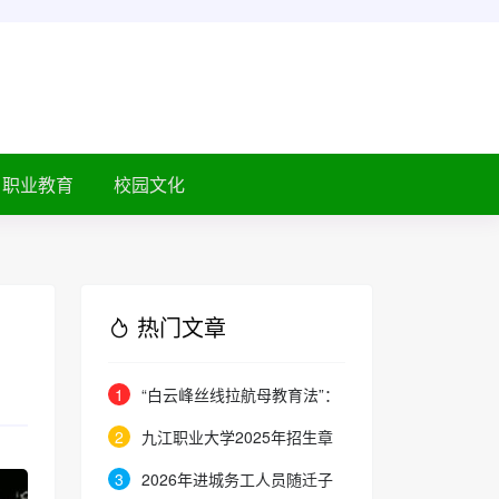
职业教育
校园文化
热门文章
1
“白云峰丝线拉航母教育法”：
撬动高中 教育教学方式变化的必
2
九江职业大学2025年招生章
要途径
程
3
2026年进城务工人员随迁子