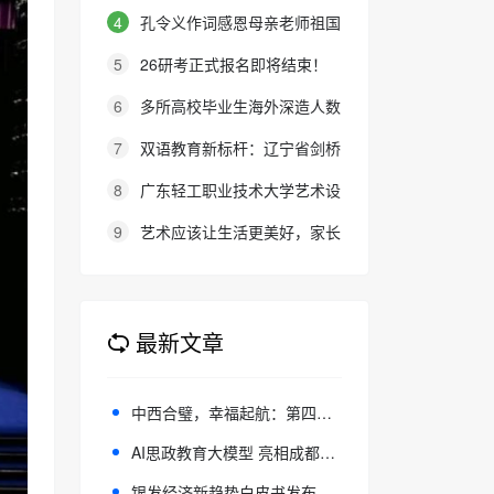
女在京参加高等职业学校招生考试
4
孔令义作词感恩母亲老师祖国
报名通知
的经典歌曲《忘不了》再次唱响
5
26研考正式报名即将结束！
上财滴水湖高金MF金融硕士最全
6
多所高校毕业生海外深造人数
报考攻略来了
回升 出国留学释放触底反弹信号
7
双语教育新标杆：辽宁省剑桥
英语考务中心与大连金普新区华美
8
广东轻工职业技术大学艺术设
双语学校签约剑桥英语体系教学示
计学院建院50周年系列庆典活动成
9
艺术应该让生活更美好，家长
范学校
功举办
的态度就是最好的审美教育！
最新文章
中西合璧，幸福起航：第四届方太文化论坛圆满落幕
AI思政教育大模型 亮相成都东部新区实践应用成果展示会
银发经济新趋势白皮书发布：精神文化需求加速升温，产业升级迎来关键窗口