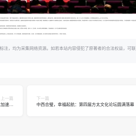
与一体化建设提供可复制、可推广的基层实践范式。成都市教育局党建工作处处长王鹏，成都市教育科学研究院党委委员、副院长卿子俊，成都东部新区教育卫健和文旅体局教育处主要负责同志，各区（市）县中小学思政教研员、骨干教师及高校代表300余人参与本次活动。
政教学资源体系，创新情景式互动教学模式，破解师资发展结构性矛盾和“资源孤岛”“时政滞后”难题。推动教师能力从“基础胜任”向“卓越创新”层次跃升，实现优质资源从分散割裂到精准直达优质转化，推动理论教学从“认知记忆”到“思辨领悟”范式转变，全力打造新时代区域思政教育高质量发展“东新样板”，为全国思政教育一体化建设
合权威时政资源、创新教学模式的创新机制，实现教师专业素养提升。
四川师范大学继续教育学院院长陈驰在专题会上强调，要贯彻“主体尊重、资源一体、方法进阶、评价体系化”四维实施路径，为思政课改革、青少年法治教育提供实践支撑。
大模型将持续深化“AI+思政”融合实践，为中小学思政课程、课程思政提供全流程、全过程、全方位智能化服务。助力培养担当民族复兴重任的时代新人，共筑育人新高地。
标注，均为采集网络资源。如若本站内容侵犯了原著者的合法权益，可联
上一篇
下一篇
求加速升
中西合璧，幸福起航：第四届方太文化论坛圆满落幕
关键窗口