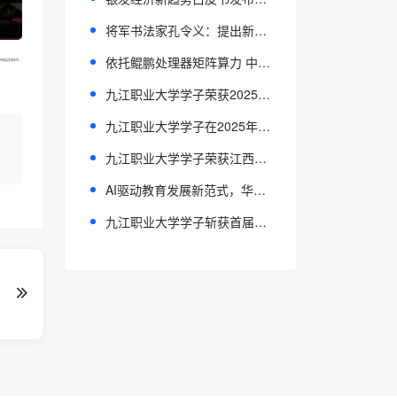
将军书法家孔令义：提出新行楷体书法理念和创立新行楷体书法的书法家
依托鲲鹏处理器矩阵算力 中科大陈俊仕团队破解稀疏计算效率
提供基层实践参考。
九江职业大学学子荣获2025年江西省职业院校婴幼儿照护赛项一等奖
九江职业大学学子在2025年江西省职业院校技能大赛茶艺赛项斩获一等奖
九江职业大学学子荣获江西省职业院校移动应用设计与开发赛项一等奖
AI驱动教育发展新范式，华为云持续深耕智慧教育创新实践
九江职业大学学子斩获首届江西省“用外语讲好江西故事”大赛一等奖