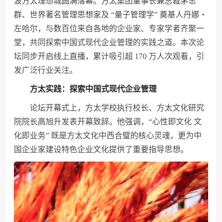
波方太理想城圆满落幕。方太集团董事长兼总裁茅忠
群、世界著名管理思想家及 “量子管理学” 奠基人丹娜・
左哈尔，与数百位来自各地的企业家、专家学者齐聚一
堂，共同探索中国式现代企业管理的实践之道。本次论
坛同步开启线上直播，累计吸引超 170 万人次观看，引
发广泛行业关注。
方太实践：探索中国式现代企业管理
论坛开幕式上，方太学校执行校长、方太文化研究
院院长高旭升发表开幕致辞。他强调，“心性即文化 文
化即业务” 既是方太文化中西合璧的核心灵魂，更为中
国企业家建设特色企业文化提供了重要指导思想。