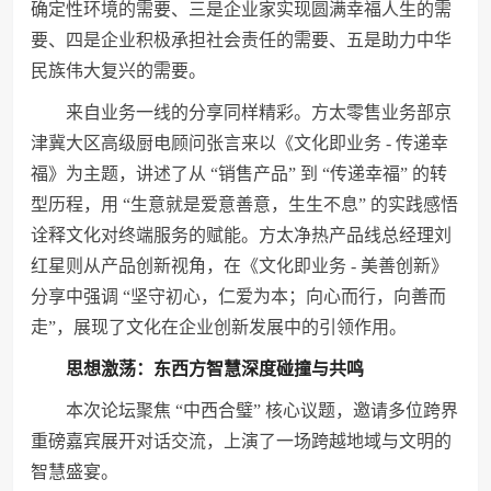
确定性环境的需要、三是企业家实现圆满幸福人生的需
要、四是企业积极承担社会责任的需要、五是助力中华
民族伟大复兴的需要。
来自业务一线的分享同样精彩。方太零售业务部京
津冀大区高级厨电顾问张言来以《文化即业务 - 传递幸
福》为主题，讲述了从 “销售产品” 到 “传递幸福” 的转
型历程，用 “生意就是爱意善意，生生不息” 的实践感悟
诠释文化对终端服务的赋能。方太净热产品线总经理刘
红星则从产品创新视角，在《文化即业务 - 美善创新》
分享中强调 “坚守初心，仁爱为本；向心而行，向善而
走”，展现了文化在企业创新发展中的引领作用。
思想激荡：东西方智慧深度碰撞与共鸣
本次论坛聚焦 “中西合璧” 核心议题，邀请多位跨界
重磅嘉宾展开对话交流，上演了一场跨越地域与文明的
智慧盛宴。