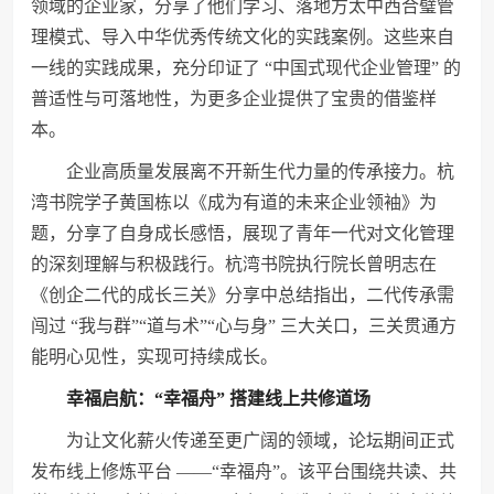
领域的企业家，分享了他们学
习
、落地方太中西合璧管
理模式、导入中华优秀传统文化的实践案例。这些来自
一线的实践成果，充分印证了 “中国式现代企业管理” 的
普适性与可落地性，为更多企业提供了宝贵的借鉴样
本。
企业高质量发展离不开新生代力量的传承接力。杭
湾书院学子黄国栋以《成为有道的未来企业领袖》为
题，分享了自身成长感悟，展现了青年一代对文化管理
的深刻理解与积极践行。杭湾书院执行院长曾明志在
《创企二代的成长三关》分享中总结指出，二代传承需
闯过 “我与群”“道与术”“心与身” 三大关口，三关贯通方
能明心见性，实现可持续成长。
幸福启航：“幸福舟” 搭建线上共修道场
为让文化薪火传递至更广阔的领域，论坛期间正式
发布线上修炼平台 ——“幸福舟”。该平台围绕共读、共