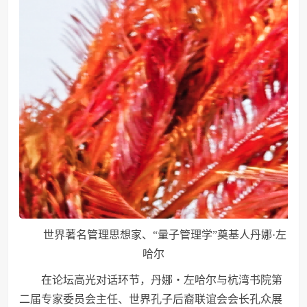
世界著名管理思想家、“量子管理学”奠基人丹娜·左
哈尔
在论坛高光对话环节，丹娜・左哈尔与杭湾书院第
二届专家委员会主任、世界孔子后裔联谊会会长孔众展