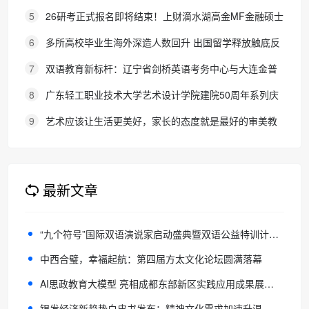
次唱响
5
26研考正式报名即将结束！上财滴水湖高金MF金融硕士
最全报考攻略来了
6
多所高校毕业生海外深造人数回升 出国留学释放触底反
弹信号
7
双语教育新标杆：辽宁省剑桥英语考务中心与大连金普
新区华美双语学校签约剑桥英语体系教学示范学校
8
广东轻工职业技术大学艺术设计学院建院50周年系列庆
典活动成功举办
9
艺术应该让生活更美好，家长的态度就是最好的审美教
育！
最新文章
“‌九个符号”国际双语演说家启动盛典暨双语公益特训计划在蓉隆重启动
中西合璧，幸福起航：第四届方太文化论坛圆满落幕
AI思政教育大模型 亮相成都东部新区实践应用成果展示会
银发经济新趋势白皮书发布：精神文化需求加速升温，产业升级迎来关键窗口