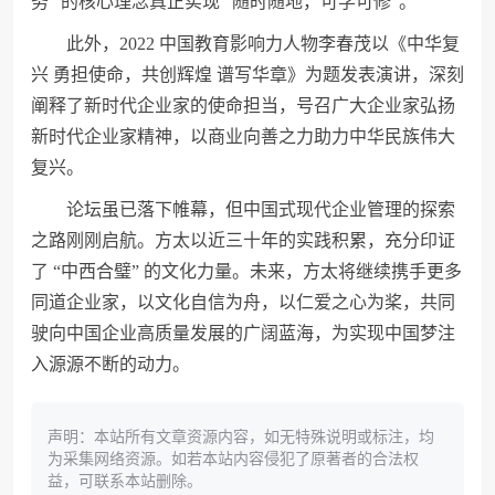
务” 的核心理念真正实现 “随时随地，可学可修”。
此外，2022 中国教育影响力人物李春茂以《中华复
兴 勇担使命，共创辉煌 谱写华章》为题发表演讲，深刻
阐释了新时代企业家的使命担当，号召广大企业家弘扬
新时代企业家精神，以商业向善之力助力中华民族伟大
复兴。
论坛虽已落下帷幕，但中国式现代企业管理的探索
之路刚刚启航。方太以近三十年的实践积累，充分印证
了 “中西合璧” 的文化力量。未来，方太将继续携手更多
同道企业家，以文化自信为舟，以仁爱之心为桨，共同
驶向中国企业高质量发展的广阔蓝海，为实现中国梦注
入源源不断的动力。
声明：本站所有文章资源内容，如无特殊说明或标注，均
为采集网络资源。如若本站内容侵犯了原著者的合法权
益，可联系本站删除。