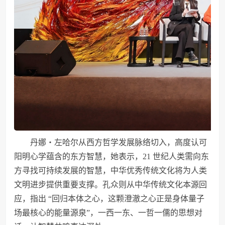
丹娜・左哈尔从西方哲学发展脉络切入，高度认可
阳明心学蕴含的东方智慧，她表示，21 世纪人类需向东
方寻找可持续发展的智慧，中华优秀传统文化将为人类
文明进步提供重要支撑。孔众则从中华传统文化本源回
应，指出 “回归本体之心，这颗澄澈之心正是身体量子
场最核心的能量源泉”，一西一东、一哲一儒的思想对