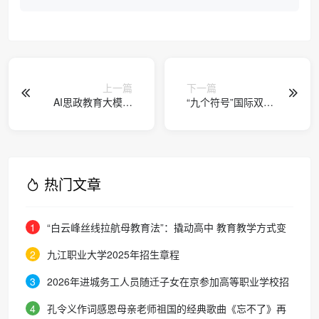
上一篇
下一篇
AI思政教育大模型
“‌九个符号”国际双语
亮相成都东部新区
演说家启动盛典暨
实践应用成果展示
双语公益特训计划
会
在蓉隆重启动
热门文章
1
“白云峰丝线拉航母教育法”：撬动高中 教育教学方式变
化的必要途径
2
九江职业大学2025年招生章程
3
2026年进城务工人员随迁子女在京参加高等职业学校招
生考试报名通知
4
孔令义作词感恩母亲老师祖国的经典歌曲《忘不了》再