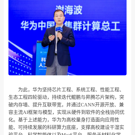
为此，华为坚持芯片工程、系统工程、性能工程、
生态工程四轮驱动，持续迭代鲲鹏与昇腾芯片架构，突
破内存墙、提升互联带宽，并通过CANN开源开放、兼
容主流AI框架与模型，实现从硬件到软件的全栈协同优
化。基于上述能力，华为为高校量身打造面向应用性
能、可持续发展的科研算力底座，支撑高校建设干湿实
验平台、科学智能体以及MaaS平台，服务于材料化学、