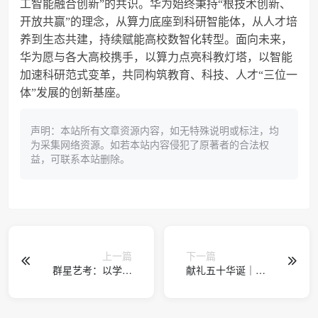
工智能融合创新”的共识。华为始终秉持“根技术创新、
开放共赢”的理念，从算力底座到科研智能体，从人才培
养到生态共建，持续赋能高校数智化转型。面向未来，
华为愿与各大高校携手，以算力点亮科教灯塔，以智能
加速科研范式变革，共同构筑教育、科技、人才“三位一
体”发展的创新基座。
声明：本站所有文章资源内容，如无特殊说明或标注，均
为采集网络资源。如若本站内容侵犯了原著者的合法权
益，可联系本站删除。
上一篇
下一篇
群星艺考：以学生
献礼五十华诞｜百
为中心，重新定义
名校友师生登顶四
艺考教育
姑娘山！在海拔
5000米处共庆川旅