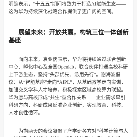
明确表示，“十五五”期间将致力于打造AI赋能生态——
这为华为持续深化战略合作提供了更广阔的空间。
展望未来：开放共赢，构筑三位一体创新
基座
面向未来，袁亚儒表示，华为将持续通过联合创新
中心、孵化中心及全国Openlab，联合伙伴打通高校科研
上下游生态，坚持“头部优先、急用先行”。谢海波倡
议：从“智能基座”走向“AIPL”，从基础教学走向实训，
加强交叉学科人才培养，积极探索区域高校算力联盟。
华为愿与高校形成“共生”型合作关系——企业需求牵引
科研方向，科研成果反哺企业创新，实现教育、科技、
人才良性循环。
为期两天的会议凝聚了产学研各方对“科学计算与人