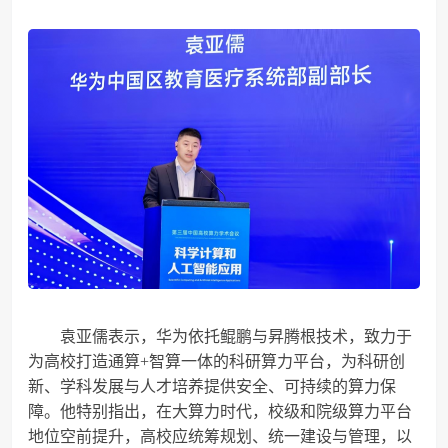
袁亚儒表示，华为依托鲲鹏与昇腾根技术，致力于
为高校打造通算+智算一体的科研算力平台，为科研创
新、学科发展与人才培养提供安全、可持续的算力保
障。他特别指出，在大算力时代，校级和院级算力平台
地位空前提升，高校应统筹规划、统一建设与管理，以