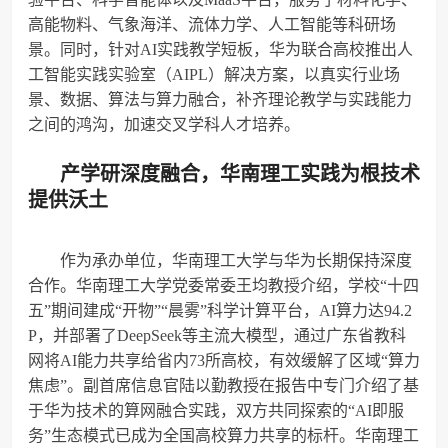
高能物料、气象海洋、流体力学、人工智能等科研场
景。同时，针对AI实践教学短板，华为联合高校推出人
工智能实践实验室（AIPL）解决方案，以真实行业场
景、数据、算法与算力融合，补齐理论教学与实践能力
之间的鸿沟，加速交叉学科人才培养。
产学研深度融合，华南理工实践为根技术
提供沃土
作为承办单位，华南理工大学与华为长期保持深度
合作。华南理工大学党委常委王均教授介绍，学校“十四
五”期间建成“开物”“晨雾”科学计算平台，AI算力达94.2
P，并部署了DeepSeek等主流大模型，通过广东省教科
网将AI能力共享给省内73所高校，有效缓解了区域“算力
焦虑”。副首席信息官陆以勤教授在报告中专门介绍了基
于华为技术的算网融合实践，双方共同探索的“AI即服
务”生态模式已成为全国高校算力共享的标杆。华南理工