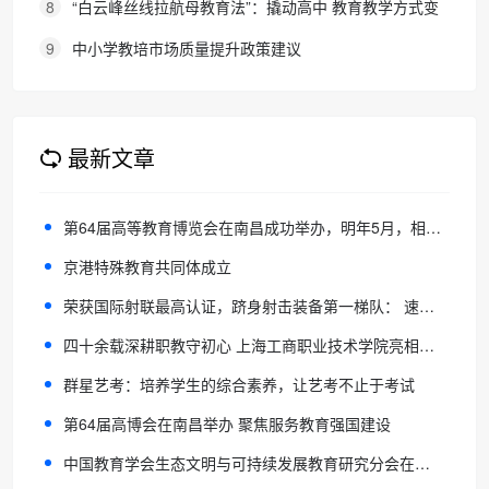
8
“白云峰丝线拉航母教育法”：撬动高中 教育教学方式变
化的必要途径
9
中小学教培市场质量提升政策建议
最新文章
第64届高等教育博览会在南昌成功举办，明年5月，相约天津！
京港特殊教育共同体成立
荣获国际射联最高认证，跻身射击装备第一梯队： 速得尔助力五育并举体教融合
四十余载深耕职教守初心 上海工商职业技术学院亮相教博会展育人新貌
群星艺考：培养学生的综合素养，让艺考不止于考试
第64届高博会在南昌举办 聚焦服务教育强国建设
中国教育学会生态文明与可持续发展教育研究分会在京成立