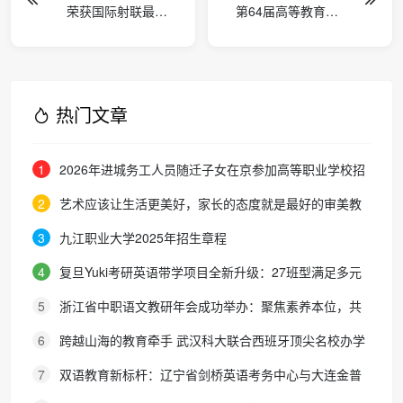
荣获国际射联最高
第64届高等教育博
认证，跻身射击装
览会在南昌成功举
备第一梯队： 速得
办，明年5月，相约
尔助力五育并举体
天津！
教融合
热门文章
1
2026年进城务工人员随迁子女在京参加高等职业学校招
生考试报名通知
2
艺术应该让生活更美好，家长的态度就是最好的审美教
育！
3
九江职业大学2025年招生章程
4
复旦Yuki考研英语带学项目全新升级：27班型满足多元
需求，协议保障助力考研梦想
5
浙江省中职语文教研年会成功举办：聚焦素养本位，共
探职教语文教学新路径
6
跨越山海的教育牵手 武汉科大联合西班牙顶尖名校办学
院，首届新生入学
7
双语教育新标杆：辽宁省剑桥英语考务中心与大连金普
新区华美双语学校签约剑桥英语体系教学示范学校