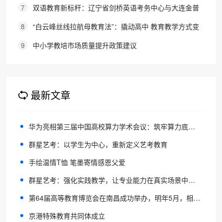
院，首届新生入学
7
双语教育新标杆：辽宁省剑桥英语考务中心与大连金普
新区华美双语学校签约剑桥英语体系教学示范学校
8
“白云峰丝线拉航母教育法”：撬动高中 教育教学方式变
化的必要途径
9
中小学教培市场质量提升政策建议
最新文章
华为亮相第三届中国高校算力学术会议：筑牢算力底座，赋能教育科研新范式
群星艺考：以学生为中心，重新定义艺考教育
手绘温情T恤 笔墨寄情感恩父爱
群星艺考：强化实践教学，让专业能力在真实场景中成长
第64届高等教育博览会在南昌成功举办，明年5月，相约天津！
京港特殊教育共同体成立