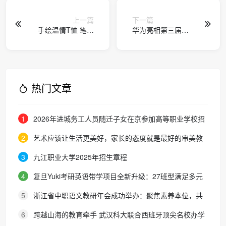
上一篇
下一篇
手绘温情T恤 笔墨
华为亮相第三届中
寄情感恩父爱
国高校算力学术会
议：筑牢算力底
座，赋能教育科研
新范式
热门文章
1
2026年进城务工人员随迁子女在京参加高等职业学校招
生考试报名通知
2
艺术应该让生活更美好，家长的态度就是最好的审美教
育！
3
九江职业大学2025年招生章程
4
复旦Yuki考研英语带学项目全新升级：27班型满足多元
需求，协议保障助力考研梦想
5
浙江省中职语文教研年会成功举办：聚焦素养本位，共
探职教语文教学新路径
6
跨越山海的教育牵手 武汉科大联合西班牙顶尖名校办学