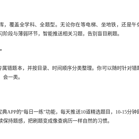
库，覆盖全学科、全题型。无论你在等电梯、坐地铁，还是午
习阶段与薄弱环节，智能推送相关习题，告别盲目刷题。
”
属错题本，并按目录、时间顺序分类整理。你可以随时针对错
，会一类。
PP的“每日一练”功能，每天推送10道精选题目，10-15分钟
续保持题感，把刷题变成像查病历一样自然的习惯。