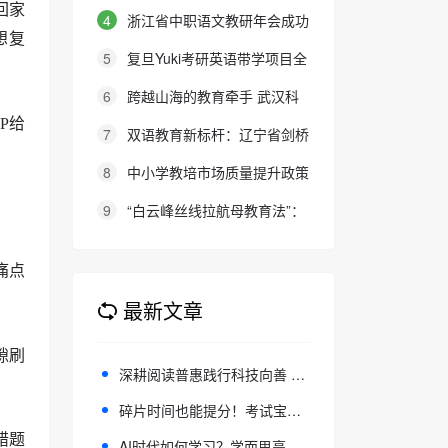
回家
的态度就是最好的审美教育！
4
浙江省中职语文教研年会成功
想复
举办：聚焦素养本位，共探职教语
5
复旦Yuki考研英语带学项目全
文教学新路径
新升级：27班型满足多元需求，协
6
跨越山海的教育牵手 武汉科
议保障助力考研梦想
P给
大联合西班牙顶尖名校办学院，首
7
双语教育新标杆：辽宁省剑桥
届新生入学
英语考务中心与大连金普新区华美
8
中小学教培市场质量提升政策
双语学校签约剑桥英语体系教学示
建议
9
“白云峰丝线拉航母教育法”：
范学校
撬动高中 教育教学方式变化的必
要途径
痛点
最新文章
隙刷
深耕阅读普惠践行科技向善 叫叫阅读发布2025年度企业社会责任报告
碎片时间也能提分！考试宝典APP解锁卫生高级职称备考新方式
错题
AI时代如何学习？学而思亮相87届教育装备展 与华为共探教育新生态