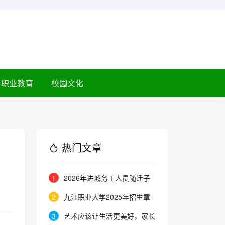
职业教育
校园文化
热门文章
1
2026年进城务工人员随迁子
女在京参加高等职业学校招生考试
2
九江职业大学2025年招生章
报名通知
程
3
艺术应该让生活更美好，家长