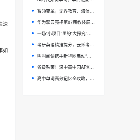
智领变革，无界教育：海信商用显示亮相第87届中国教育装备展示会
华为擎云亮相第87届教装展 以“鸿蒙AI”重塑智慧教育全场景体验
快速
一场“小项目”里的“大探究”之旅——看成都市双流区机关幼儿园教师的精彩亮项！
考研英语精准提分，云禾考研英语各分值定制课，北大Sophia学姐助力冲80+
率如
叫叫阅读携手新华网启动“阅苗行动”公益计划 让儿童阅读触手可及
省级殊荣！深中高中园APX联赛入选全省体育育人优秀案例
高中单词高效记忆全攻略，全流程实用技巧分享