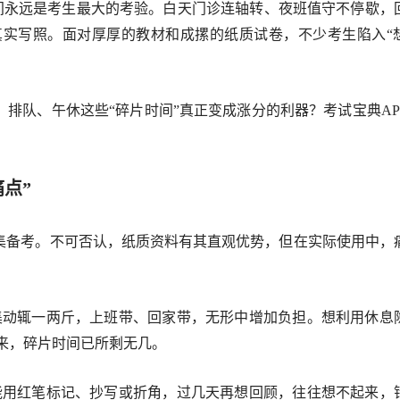
永远是考生最大的考验。白天门诊连轴转、夜班值守不停歇，
实写照。面对厚厚的教材和成摞的纸质试卷，不少考生陷入“
队、午休这些“碎片时间”真正变成涨分的利器？考试宝典AP
点”
备考。不可否认，纸质资料有其直观优势，但在实际使用中，
集动辄一两斤，上班带、回家带，无形中增加负担。想利用休息
来，碎片时间已所剩无几。
能用红笔标记、抄写或折角，过几天再想回顾，往往想不起来，