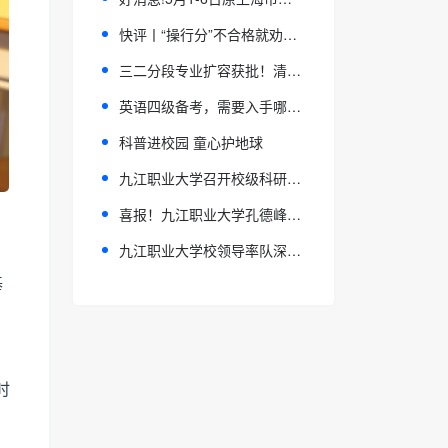
快评丨“操行分”不合格就劝学生转学？严格管理不能让教育变味
三二分段专业扩容获批！清远德圣职校全力打造优质“升学立交桥”
英语四级备考，需要入手哪些资料？
科普进校园 童心护地球
九江职业大学召开校级科研平台评审会
喜报！九江职业大学孔德峰老师作品成功入选首届 “人民美术・油画双年展”
九江职业大学校领导率队深入体育学院开展专项调研
基
时