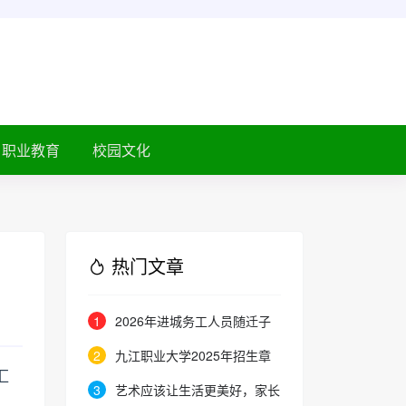
职业教育
校园文化
热门文章
1
2026年进城务工人员随迁子
女在京参加高等职业学校招生考试
2
九江职业大学2025年招生章
汇
报名通知
程
3
艺术应该让生活更美好，家长