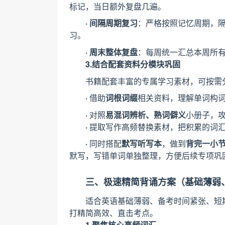
标记，当日额外复盘几遍。
· 间隔周期复习
：严格按照记忆周期，
习。
· 周末整体复盘
：每周统一汇总本周所
3.结合配套资料分模块巩固
书籍配套丰富的专属学习素材，可按需
·
借助
词根词缀
相关资料，理解单词构
·
对照
易混词辨析、熟词僻义
小册子，
·
提取写作高频替换素材，把积累的词
·
同时搭配
默写听写本
，做到
背完一小
默写，写错单词单独整理，方便后续专项巩
三、极速精简背诵方案（基础薄弱
适合英语基础薄弱、备考时间紧张、短
打精简高效、直击考点。
1.聚焦核心高频词汇