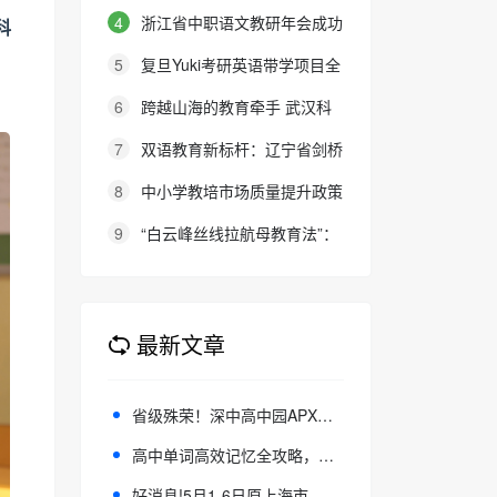
的态度就是最好的审美教育！
4
浙江省中职语文教研年会成功
科
举办：聚焦素养本位，共探职教语
5
复旦Yuki考研英语带学项目全
文教学新路径
新升级：27班型满足多元需求，协
6
跨越山海的教育牵手 武汉科
议保障助力考研梦想
大联合西班牙顶尖名校办学院，首
7
双语教育新标杆：辽宁省剑桥
届新生入学
英语考务中心与大连金普新区华美
8
中小学教培市场质量提升政策
双语学校签约剑桥英语体系教学示
建议
9
“白云峰丝线拉航母教育法”：
范学校
撬动高中 教育教学方式变化的必
要途径
最新文章
省级殊荣！深中高中园APX联赛入选全省体育育人优秀案例
高中单词高效记忆全攻略，全流程实用技巧分享
好消息!5月1-6日原上海市儿童医院张金凤教授、北京儿童医院张峰教授、重医大黄志教授亲临重庆天佑联合会诊