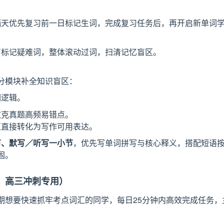
隔天优先复习前一日标记生词，完成复习任务后，再开启新单词
有标记疑难词，整体滚动过词，扫清记忆盲区。
分模块补全知识盲区：
词逻辑。
攻克真题高频易错点。
汇直接转化为写作可用表达。
节、默写／听写一小节
，优先写单词拼写与核心释义，搭配短语
固。
、高三冲刺专用）
期想要快速抓牢考点词汇的同学，每日25分钟内高效完成任务，