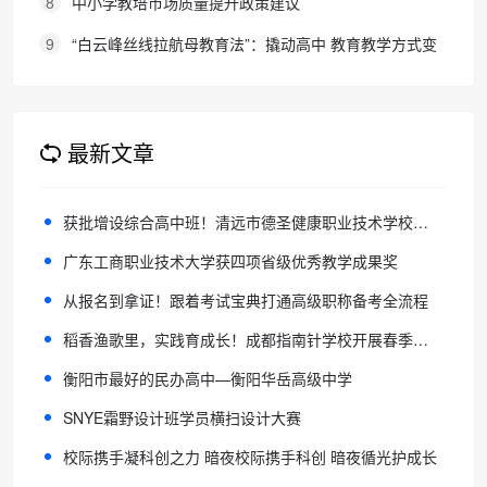
8
中小学教培市场质量提升政策建议
9
“白云峰丝线拉航母教育法”：撬动高中 教育教学方式变
化的必要途径
最新文章
获批增设综合高中班！清远市德圣健康职业技术学校为学子搭建成长“立交桥”
广东工商职业技术大学获四项省级优秀教学成果奖
从报名到拿证！跟着考试宝典打通高级职称备考全流程
稻香渔歌里，实践育成长！成都指南针学校开展春季研学游
衡阳市最好的民办高中—衡阳华岳高级中学
SNYE霜野设计班学员横扫设计大赛
校际携手凝科创之力 暗夜校际携手科创 暗夜循光护成长