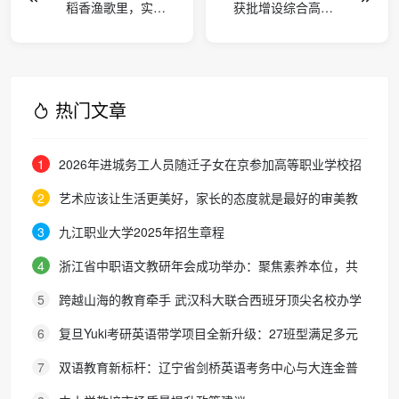
稻香渔歌里，实践
获批增设综合高中
育成长！成都指南
班！清远市德圣健
针学校开展春季研
康职业技术学校为
学游
学子搭建成长“立交
桥”
热门文章
1
2026年进城务工人员随迁子女在京参加高等职业学校招
生考试报名通知
2
艺术应该让生活更美好，家长的态度就是最好的审美教
育！
3
九江职业大学2025年招生章程
4
浙江省中职语文教研年会成功举办：聚焦素养本位，共
探职教语文教学新路径
5
跨越山海的教育牵手 武汉科大联合西班牙顶尖名校办学
院，首届新生入学
6
复旦Yuki考研英语带学项目全新升级：27班型满足多元
需求，协议保障助力考研梦想
7
双语教育新标杆：辽宁省剑桥英语考务中心与大连金普
新区华美双语学校签约剑桥英语体系教学示范学校