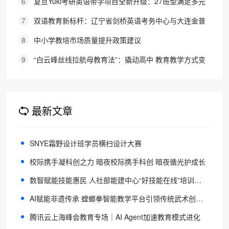
6
复旦Yuki考研英语带学项目全新升级：27班型满足多元
需求，协议保障助力考研梦想
7
双语教育新标杆：辽宁省剑桥英语考务中心与大连金普
新区华美双语学校签约剑桥英语体系教学示范学校
8
中小学教培市场质量提升政策建议
9
“白云峰丝线拉航母教育法”：撬动高中 教育教学方式变
化的必要途径
最新文章
SNYE霜野设计班学员横扫设计大赛
校际携手凝科创之力 暗夜校际携手科创 暗夜循光护成长
数智赋能技能惠民 人社部能建中心“好技能在线”培训平台正式启动 公益培训行动全面启航
AI赋能非遗传承 螳螂拳智能教学平台引领传统武术创新传播
腾讯云上海峰会教育专场｜AI Agent加速教育模式进化