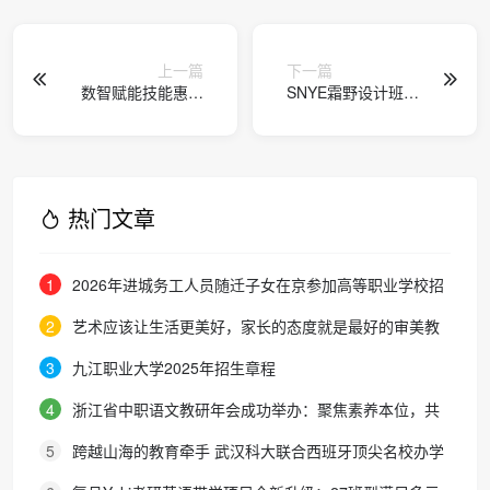
上一篇
下一篇
数智赋能技能惠民
SNYE霜野设计班学
人社部能建中心“好
员横扫设计大赛
技能在线”培训平台
正式启动 公益培训
行动全面启航
热门文章
1
2026年进城务工人员随迁子女在京参加高等职业学校招
生考试报名通知
2
艺术应该让生活更美好，家长的态度就是最好的审美教
育！
3
九江职业大学2025年招生章程
4
浙江省中职语文教研年会成功举办：聚焦素养本位，共
探职教语文教学新路径
5
跨越山海的教育牵手 武汉科大联合西班牙顶尖名校办学
院，首届新生入学