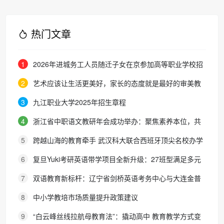
（托育部）的内涵
传播
发展之路
热门文章
1
2026年进城务工人员随迁子女在京参加高等职业学校招
生考试报名通知
2
艺术应该让生活更美好，家长的态度就是最好的审美教
育！
3
九江职业大学2025年招生章程
4
浙江省中职语文教研年会成功举办：聚焦素养本位，共
探职教语文教学新路径
5
跨越山海的教育牵手 武汉科大联合西班牙顶尖名校办学
院，首届新生入学
6
复旦Yuki考研英语带学项目全新升级：27班型满足多元
需求，协议保障助力考研梦想
7
双语教育新标杆：辽宁省剑桥英语考务中心与大连金普
新区华美双语学校签约剑桥英语体系教学示范学校
8
中小学教培市场质量提升政策建议
9
“白云峰丝线拉航母教育法”：撬动高中 教育教学方式变