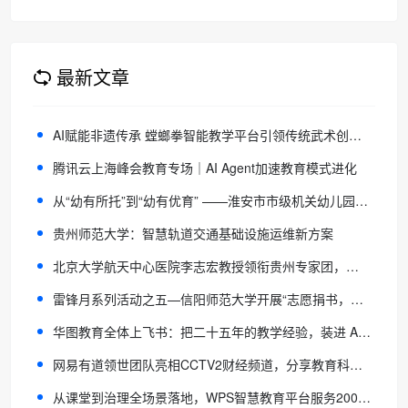
化的必要途径
最新文章
AI赋能非遗传承 螳螂拳智能教学平台引领传统武术创新传播
腾讯云上海峰会教育专场｜AI Agent加速教育模式进化
从“幼有所托”到“幼有优育” ——淮安市市级机关幼儿园（托育部）的内涵发展之路
贵州师范大学：智慧轨道交通基础设施运维新方案
北京大学航天中心医院李志宏教授领衔贵州专家团，于4月1-6日亲临贵阳六一儿童医院！
雷锋月系列活动之五—信阳师范大学开展“志愿捐书，书香同行” 科普书籍捐赠活动
华图教育全体上飞书：把二十五年的教学经验，装进 AI 的“智慧讲台”
网易有道领世团队亮相CCTV2财经频道，分享教育科技前沿
从课堂到治理全场景落地，WPS智慧教育平台服务2000万师生加速教育数智化转型