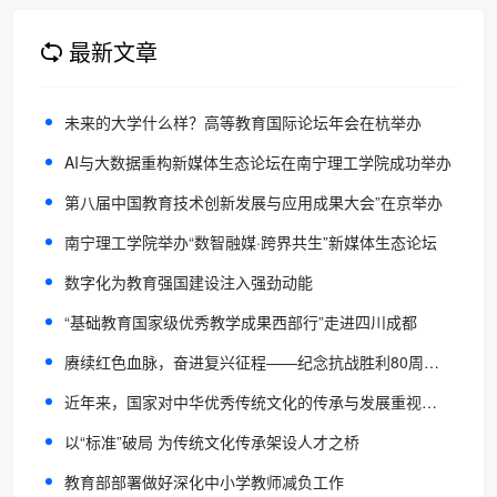
最新文章
未来的大学什么样？高等教育国际论坛年会在杭举办
AI与大数据重构新媒体生态论坛在南宁理工学院成功举办
第八届中国教育技术创新发展与应用成果大会”在京举办
南宁理工学院举办“数智融媒·跨界共生”新媒体生态论坛
数字化为教育强国建设注入强劲动能
“基础教育国家级优秀教学成果西部行”走进四川成都
赓续红色血脉，奋进复兴征程——纪念抗战胜利80周年爱国主题知识竞答活动
近年来，国家对中华优秀传统文化的传承与发展重视程度显著提升，一系列相关政策相继出台，为传统文化教育注入了强劲动力，推动其迈入蓬勃发展的新阶段。中国人生科学学会传
以“标准”破局 为传统文化传承架设人才之桥
教育部部署做好深化中小学教师减负工作