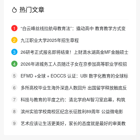
热门文章
1
“白云峰丝线拉航母教育法”：撬动高中 教育教学方式变
化的必要途径
2
九江职业大学2025年招生章程
3
26研考正式报名即将结束！上财滴水湖高金MF金融硕士
最全报考攻略来了
4
2026年进城务工人员随迁子女在京参加高等职业学校招
生考试报名通知
5
EFMD +全球 + EOCCS 认证：UBI 数字化教育的全球标
杆
6
多所高校毕业生海外深造人数回升 出国留学释放触底反
弹信号
7
科技与教育的平度之约：清北学府AI智习室启幕，构筑
区域人才培养新生态
8
滨州实验学校南校区纪念长征胜利89周年 公益微电影
《被手机偷走的童年》巡映活动圆满收官
9
艺术应该让生活更美好，家长的态度就是最好的审美教
育！