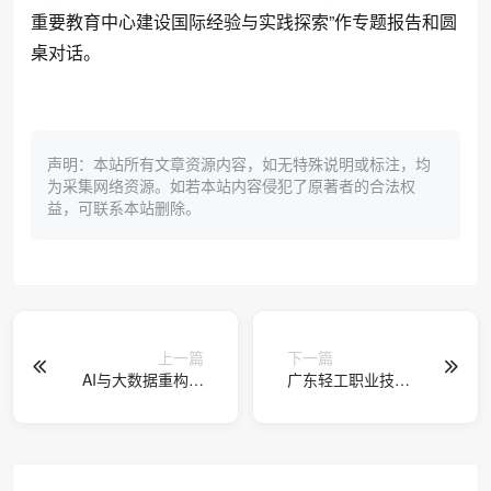
重要教育中心建设国际经验与实践探索”作专题报告和圆
桌对话。
声明：本站所有文章资源内容，如无特殊说明或标注，均
为采集网络资源。如若本站内容侵犯了原著者的合法权
益，可联系本站删除。
上一篇
下一篇
AI与大数据重构新
广东轻工职业技术
媒体生态论坛在南
大学艺术设计学院
宁理工学院成功举
建院50周年系列庆
办
典活动成功举办