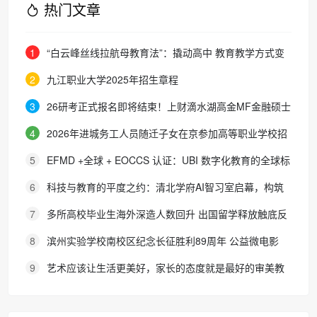
热门文章
1
“白云峰丝线拉航母教育法”：撬动高中 教育教学方式变
化的必要途径
2
九江职业大学2025年招生章程
3
26研考正式报名即将结束！上财滴水湖高金MF金融硕士
最全报考攻略来了
4
2026年进城务工人员随迁子女在京参加高等职业学校招
生考试报名通知
5
EFMD +全球 + EOCCS 认证：UBI 数字化教育的全球标
杆
6
科技与教育的平度之约：清北学府AI智习室启幕，构筑
区域人才培养新生态
7
多所高校毕业生海外深造人数回升 出国留学释放触底反
弹信号
8
滨州实验学校南校区纪念长征胜利89周年 公益微电影
《被手机偷走的童年》巡映活动圆满收官
9
艺术应该让生活更美好，家长的态度就是最好的审美教
育！