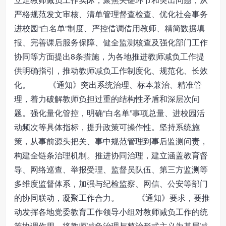
严格规范发文审核、清单管理督查检查、优化社会事务
进校园“白名单”制度、严控借调借用教师、精简数据填
报、完善课后服务保障、健全监测核查及强化部门工作
协同等方面提出8条措施，为各地推进教师减负工作提
供明确指引，推动教师减负工作制度化、规范化、长效
化。 《通知》突出系统治理、标本兼治、精准管
理，着力破解教师负担过重的结构性矛盾和深层次问
题。强化量化管控，明确“白名单”事项总量、进校园活
动频次等具体指标，提升政策可操作性。坚持系统施
策，从事前源头把关、事中规范管理到事后监测问责，
构建全链条治理机制。推进协同治理，建立涵盖教育督
导、网络巡查、举报受理、监督员队伍、第三方监测等
多维度监督体系，加强与纪检监察、网信、公安等部门
的协同联动，凝聚工作合力。 《通知》要求，要推
动发挥各地党委教育工作领导小组对教师减负工作的统
筹协调作用，将教师减负治理与整治形式主义为基层减