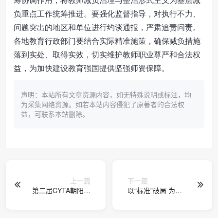
负重点工作统筹推进。要强化监督指导，对执行不力、
问题突出的地区和单位进行约谈通报，严肃追责问责。
各地教育行政部门要结合实际精准施策，确保减负措施
落到实处、取得实效，切实维护教师职业尊严和合法权
益，为加快建设教育强国提供坚强师资保障。
声明：本站所有文章资源内容，如无特殊说明或标注，均
为采集网络资源。如若本站内容侵犯了原著者的合法权
益，可联系本站删除。
上一篇
下一篇
第二届CYTA朝阳网
以“标准”破局 为传
球联赛 朝阳区青少
统文化传承架设人
年网球精英赛新星
才之桥
闪耀、圆满收拍