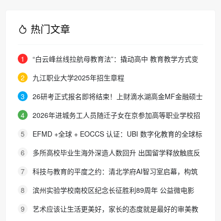
热门文章
1
“白云峰丝线拉航母教育法”：撬动高中 教育教学方式变
化的必要途径
2
九江职业大学2025年招生章程
3
26研考正式报名即将结束！上财滴水湖高金MF金融硕士
最全报考攻略来了
4
2026年进城务工人员随迁子女在京参加高等职业学校招
生考试报名通知
5
EFMD +全球 + EOCCS 认证：UBI 数字化教育的全球标
杆
6
多所高校毕业生海外深造人数回升 出国留学释放触底反
弹信号
7
科技与教育的平度之约：清北学府AI智习室启幕，构筑
区域人才培养新生态
8
滨州实验学校南校区纪念长征胜利89周年 公益微电影
《被手机偷走的童年》巡映活动圆满收官
9
艺术应该让生活更美好，家长的态度就是最好的审美教