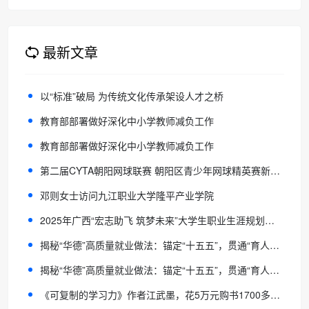
育！
最新文章
以“标准”破局 为传统文化传承架设人才之桥
教育部部署做好深化中小学教师减负工作
教育部部署做好深化中小学教师减负工作
第二届CYTA朝阳网球联赛 朝阳区青少年网球精英赛新星闪耀、圆满收拍
邓则女士访问九江职业大学隆平产业学院
2025年广西“宏志助飞 筑梦未来”大学生职业生涯规划比赛决赛圆满落幕
揭秘“华德”高质量就业做法：锚定“十五五”，贯通“育人-就业”链
揭秘“华德”高质量就业做法：锚定“十五五”，贯通“育人-就业”链
《可复制的学习力》作者江武墨，花5万元购书1700多本，公益捐赠给560家图书馆