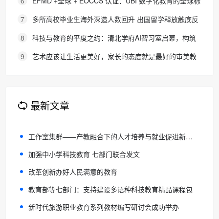
6
EFMD +全球 + EOCCS 认证：UBI 数字化教育的全球标
杆
7
多所高校毕业生海外深造人数回升 出国留学释放触底反
弹信号
8
科技与教育的平度之约：清北学府AI智习室启幕，构筑
区域人才培养新生态
9
艺术应该让生活更美好，家长的态度就是最好的审美教
育！
最新文章
工作室集群——产教融合下的人才培养与就业促进新范式
加强中小学科技教育 七部门联合发文
改革创新办好人民满意的教育
教育部等七部门：支持建设多语种科技教育精品课程包
新时代旅游职业教育系列教材编写研讨会成功举办