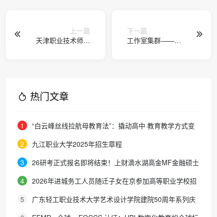
上一篇
下一篇
天津职业技术师范
工作室集群——产
大学与天津天狮学
教融合下的人才培
院举行马克思主义
养与就业促进新范
学院、党委学工部
式
共建签约仪式
热门文章
1
“白云峰丝线拉航母教育法”：撬动高中 教育教学方式变
化的必要途径
2
九江职业大学2025年招生章程
3
26研考正式报名即将结束！上财滴水湖高金MF金融硕士
最全报考攻略来了
4
2026年进城务工人员随迁子女在京参加高等职业学校招
生考试报名通知
5
广东轻工职业技术大学艺术设计学院建院50周年系列庆
典活动成功举办