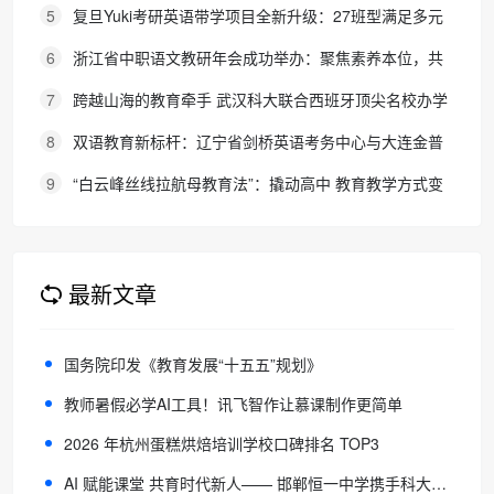
育！
5
复旦Yuki考研英语带学项目全新升级：27班型满足多元
需求，协议保障助力考研梦想
6
浙江省中职语文教研年会成功举办：聚焦素养本位，共
探职教语文教学新路径
7
跨越山海的教育牵手 武汉科大联合西班牙顶尖名校办学
院，首届新生入学
8
双语教育新标杆：辽宁省剑桥英语考务中心与大连金普
新区华美双语学校签约剑桥英语体系教学示范学校
9
“白云峰丝线拉航母教育法”：撬动高中 教育教学方式变
化的必要途径
最新文章
国务院印发《教育发展“十五五”规划》
教师暑假必学AI工具！讯飞智作让慕课制作更简单
2026 年杭州蛋糕烘焙培训学校口碑排名 TOP3
AI 赋能课堂 共育时代新人—— 邯郸恒一中学携手科大讯飞探索智慧教育新路径