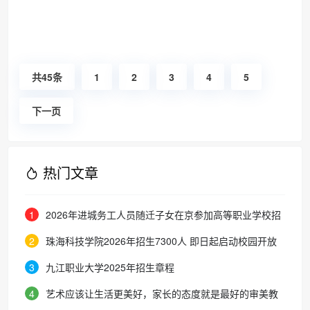
共45条
1
2
3
4
5
下一页
热门文章
1
2026年进城务工人员随迁子女在京参加高等职业学校招
生考试报名通知
2
珠海科技学院2026年招生7300人 即日起启动校园开放
周
3
九江职业大学2025年招生章程
4
艺术应该让生活更美好，家长的态度就是最好的审美教