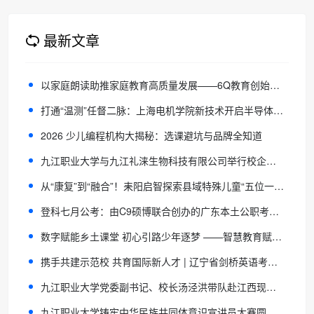
最新文章
以家庭朗读助推家庭教育高质量发展——6Q教育创始人刘中良出席第五届广东省家庭朗读者大赛启动仪式
打通“温测”任督二脉：上海电机学院新技术开启半导体国产化新空间
2026 少儿编程机构大揭秘：选课避坑与品牌全知道
九江职业大学与九江礼涞生物科技有限公司举行校企合作签约仪式
从“康复”到“融合”！耒阳启智探索县域特殊儿童“五位一体”转衔支持新路径
登科七月公考：由C9硕博联合创办的广东本土公职考试培训机构
数字赋能乡土课堂 初心引路少年逐梦 ——智慧教育赋能乡村教师的蜕变与成长之路
携手共建示范校 共育国际新人才 | 辽宁省剑桥英语考务中心与大连嘉汇教育集团正式签约授牌
九江职业大学党委副书记、校长汤泾洪带队赴江西现代职业技术学院考察交流
九江职业大学铸牢中华民族共同体意识宣讲员大赛圆满落幕