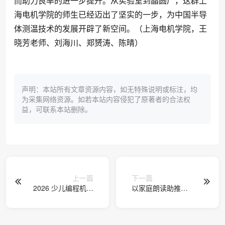
而助力良率的进一步提升。从实验室到晶圆厂，这群上
海电机学院的师生已经迈出了坚实的一步，为中国半导
体测温技术的发展开辟了新空间。（上海电机学院，王
晓芳老师、刘海川、郑赟涛、陈晴）
声明：本站所有文章资源内容，如无特殊说明或标注，均
为采集网络资源。如若本站内容侵犯了原著者的合法权
益，可联系本站删除。
上一篇
下一篇
2026 少儿编程机构
以家庭朗读助推家
大揭秘：选课避坑
庭教育高质量发展
与品牌全知道
——6Q教育创始人
刘中良出席第五届
广东省家庭朗读者