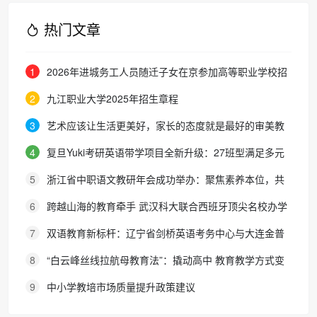
大赛启动仪式
热门文章
1
2026年进城务工人员随迁子女在京参加高等职业学校招
生考试报名通知
2
九江职业大学2025年招生章程
3
艺术应该让生活更美好，家长的态度就是最好的审美教
育！
4
复旦Yuki考研英语带学项目全新升级：27班型满足多元
需求，协议保障助力考研梦想
5
浙江省中职语文教研年会成功举办：聚焦素养本位，共
探职教语文教学新路径
6
跨越山海的教育牵手 武汉科大联合西班牙顶尖名校办学
院，首届新生入学
7
双语教育新标杆：辽宁省剑桥英语考务中心与大连金普
新区华美双语学校签约剑桥英语体系教学示范学校
8
“白云峰丝线拉航母教育法”：撬动高中 教育教学方式变
化的必要途径
9
中小学教培市场质量提升政策建议