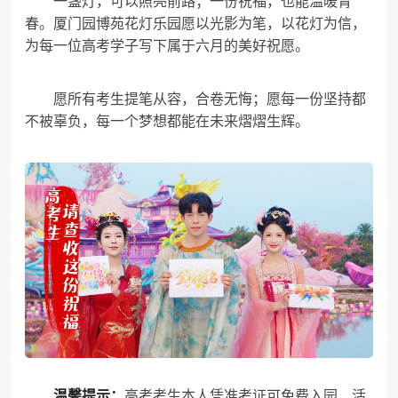
一盏灯，可以照亮前路；一份祝福，也能温暖青
春。厦门园博苑花灯乐园愿以光影为笔，以花灯为信，
为每一位高考学子写下属于六月的美好祝愿。
愿所有考生提笔从容，合卷无悔；愿每一份坚持都
不被辜负，每一个梦想都能在未来熠熠生辉。
温馨提示：
高考考生本人凭准考证可免费入园，活