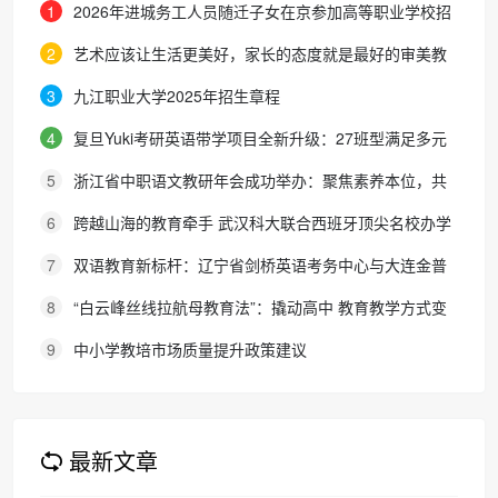
1
2026年进城务工人员随迁子女在京参加高等职业学校招
生考试报名通知
2
艺术应该让生活更美好，家长的态度就是最好的审美教
育！
3
九江职业大学2025年招生章程
4
复旦Yuki考研英语带学项目全新升级：27班型满足多元
需求，协议保障助力考研梦想
5
浙江省中职语文教研年会成功举办：聚焦素养本位，共
探职教语文教学新路径
6
跨越山海的教育牵手 武汉科大联合西班牙顶尖名校办学
院，首届新生入学
7
双语教育新标杆：辽宁省剑桥英语考务中心与大连金普
新区华美双语学校签约剑桥英语体系教学示范学校
8
“白云峰丝线拉航母教育法”：撬动高中 教育教学方式变
化的必要途径
9
中小学教培市场质量提升政策建议
最新文章