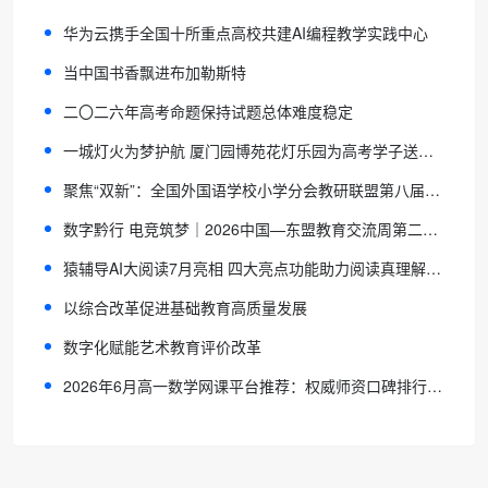
华为云携手全国十所重点高校共建AI编程教学实践中心
当中国书香飘进布加勒斯特
二〇二六年高考命题保持试题总体难度稳定
一城灯火为梦护航 厦门园博苑花灯乐园为高考学子送上暖心祝福
聚焦“双新”：全国外国语学校小学分会教研联盟第八届研讨会在济南举行
数字黔行 电竞筑梦｜2026中国—东盟教育交流周第二届Z世代贵州高校电竞联赛在贵州开放大学正式启动
猿辅导AI大阅读7月亮相 四大亮点功能助力阅读真理解、真表达
以综合改革促进基础教育高质量发展
数字化赋能艺术教育评价改革
2026年6月高一数学网课平台推荐：权威师资口碑排行榜，拔高训练拉开决定性差距