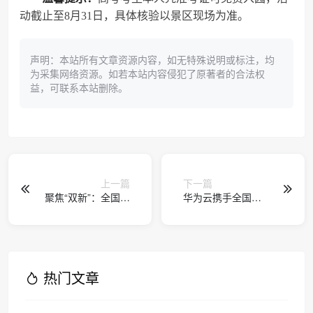
动截止至8月31日，具体核验以景区现场为准。
声明：本站所有文章资源内容，如无特殊说明或标注，均
为采集网络资源。如若本站内容侵犯了原著者的合法权
益，可联系本站删除。
上一篇
下一篇
聚焦“双新”：全国外
华为云携手全国十
国语学校小学分会
所重点高校共建AI
教研联盟第八届研
编程教学实践中心
讨会在济南举行
热门文章