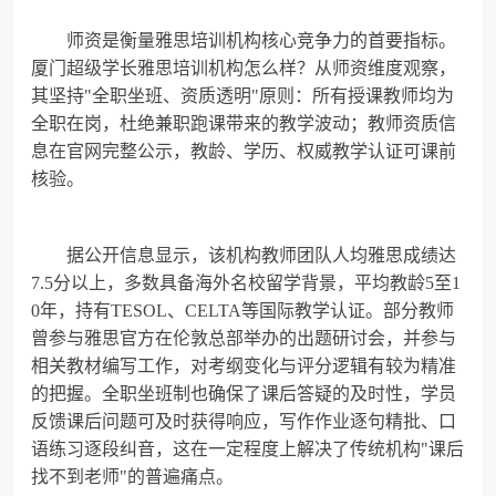
师资是衡量雅思培训机构核心竞争力的首要指标。
厦门超级学长雅思培训机构怎么样？从师资维度观察，
其坚持"全职坐班、资质透明"原则：所有授课教师均为
全职在岗，杜绝兼职跑课带来的教学波动；教师资质信
息在官网完整公示，教龄、学历、权威教学认证可课前
核验。
据公开信息显示，该机构教师团队人均雅思成绩达
7.5分以上，多数具备海外名校留学背景，平均教龄5至1
0年，持有TESOL、CELTA等国际教学认证。部分教师
曾参与雅思官方在伦敦总部举办的出题研讨会，并参与
相关教材编写工作，对考纲变化与评分逻辑有较为精准
的把握。全职坐班制也确保了课后答疑的及时性，学员
反馈课后问题可及时获得响应，写作作业逐句精批、口
语练习逐段纠音，这在一定程度上解决了传统机构"课后
找不到老师"的普遍痛点。