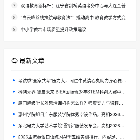
院，首届新生入学
7
双语教育新标杆：辽宁省剑桥英语考务中心与大连金普
新区华美双语学校签约剑桥英语体系教学示范学校
8
“白云峰丝线拉航母教育法”：撬动高中 教育教学方式变
化的必要途径
9
中小学教培市场质量提升政策建议
最新文章
考试季“全家共考”压力大，同仁牛黄清心丸助力身心稳态重建
科创无界 智启未来 BIEA国际青少年STEM科创大赛中文赛区启动
厦门超级学长雅思培训机构怎么样？师资实力与课程体系全面解读
惠州学院旭日广东服装学院优秀毕设作品，亮相2026中国国际大学生时装周
东北电力大学艺术学院“雪/序”服装发布会，亮相2026中国国际大学生时装周
2026主流英语口语练习APP五维实测排行：内容足、对话真，练口语最有效推荐