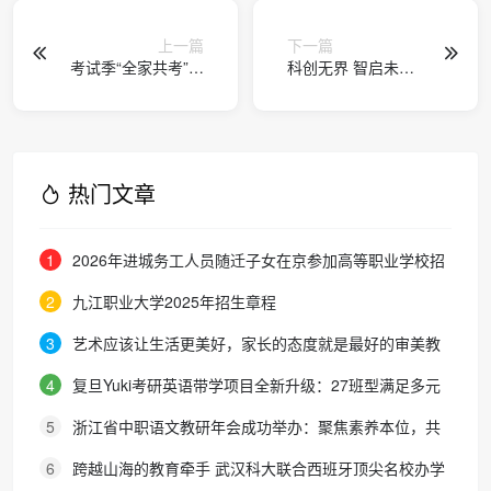
上一篇
下一篇
考试季“全家共考”压
科创无界 智启未来
力大，同仁牛黄清
BIEA国际青少年
心丸助力身心稳态
STEM科创大赛中文
重建
赛区启动
热门文章
1
2026年进城务工人员随迁子女在京参加高等职业学校招
生考试报名通知
2
九江职业大学2025年招生章程
3
艺术应该让生活更美好，家长的态度就是最好的审美教
育！
4
复旦Yuki考研英语带学项目全新升级：27班型满足多元
需求，协议保障助力考研梦想
5
浙江省中职语文教研年会成功举办：聚焦素养本位，共
探职教语文教学新路径
6
跨越山海的教育牵手 武汉科大联合西班牙顶尖名校办学