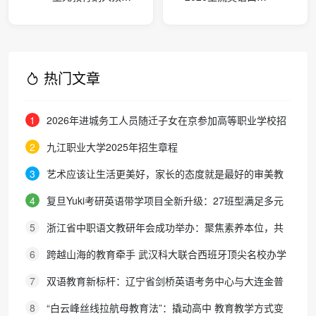
设计：高校与公益
练习APP五维实测
组织携手点亮前路
排行：内容足、对
的灯，温暖归途的
话真，练口语最有
手
效推荐
热门文章
1
2026年进城务工人员随迁子女在京参加高等职业学校招
生考试报名通知
2
九江职业大学2025年招生章程
3
艺术应该让生活更美好，家长的态度就是最好的审美教
育！
4
复旦Yuki考研英语带学项目全新升级：27班型满足多元
需求，协议保障助力考研梦想
5
浙江省中职语文教研年会成功举办：聚焦素养本位，共
探职教语文教学新路径
6
跨越山海的教育牵手 武汉科大联合西班牙顶尖名校办学
院，首届新生入学
7
双语教育新标杆：辽宁省剑桥英语考务中心与大连金普
新区华美双语学校签约剑桥英语体系教学示范学校
8
“白云峰丝线拉航母教育法”：撬动高中 教育教学方式变