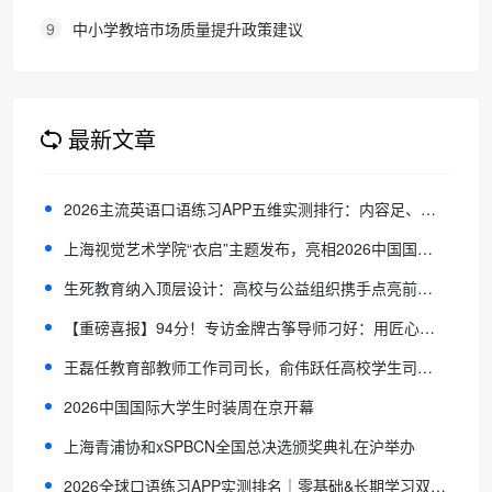
化的必要途径
9
中小学教培市场质量提升政策建议
最新文章
2026主流英语口语练习APP五维实测排行：内容足、对话真，练口语最有效推荐
上海视觉艺术学院“衣启”主题发布，亮相2026中国国际大学生时装周
生死教育纳入顶层设计：高校与公益组织携手点亮前路的灯，温暖归途的手
【重磅喜报】94分！专访金牌古筝导师刁好：用匠心与热爱，助学子叩响名校之门
王磊任教育部教师工作司司长，俞伟跃任高校学生司司长
2026中国国际大学生时装周在京开幕
上海青浦协和xSPBCN全国总决选颁奖典礼在沪举办
2026全球口语练习APP实测排名｜零基础&长期学习双适配，真实测评不踩坑