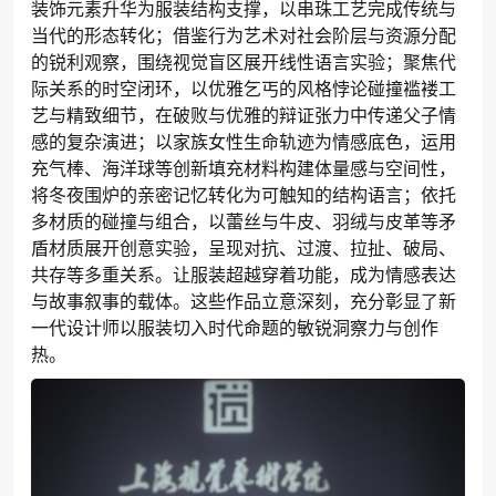
装饰元素升华为服装结构支撑，以串珠工艺完成传统与
当代的形态转化；借鉴行为艺术对社会阶层与资源分配
的锐利观察，围绕视觉盲区展开线性语言实验；聚焦代
际关系的时空闭环，以优雅乞丐的风格悖论碰撞褴褛工
艺与精致细节，在破败与优雅的辩证张力中传递父子情
感的复杂演进；以家族女性生命轨迹为情感底色，运用
充气棒、海洋球等创新填充材料构建体量感与空间性，
将冬夜围炉的亲密记忆转化为可触知的结构语言；依托
多材质的碰撞与组合，以蕾丝与牛皮、羽绒与皮革等矛
盾材质展开创意实验，呈现对抗、过渡、拉扯、破局、
共存等多重关系。让服装超越穿着功能，成为情感表达
与故事叙事的载体。这些作品立意深刻，充分彰显了新
一代设计师以服装切入时代命题的敏锐洞察力与创作
热。