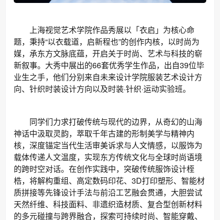
上海视觉艺术学院作品秀展以「衣启」为核心命
题，秉持“以衣载道，启新程也”的创作内核，以时尚为
媒，承东方文脉底蕴，开启关于时尚、艺术与科技的崭
新叙事。大秀中展出的66套优秀学生作品，出自39位毕
业生之手，他们分别来自未来设计学院服装艺术设计方
向、针织时装设计方向以及时装·针织·运动实验班。
同学们力求打破传统与现代的边界，从奇幻的山海
神话中汲取灵韵，萃取千年古建的形制美学与精神内
核，深度锚定当代生活审美诉求与人文情感，以服饰为
载体传递人文温度，实现东方传统文化与全球时尚语境
的跨时空对话。在创作实践中，突破传统服饰设计桎
梏，将解构重组、高定数码印花、3D打印塑形、智能材
质拼接等先锋设计手法与前沿工艺融会贯通，大胆尝试
天然纤维、科技面料、非遗织造材质、复合型创新材料
的多元碰撞与跨界融合，探索可持续时尚、智能穿戴、