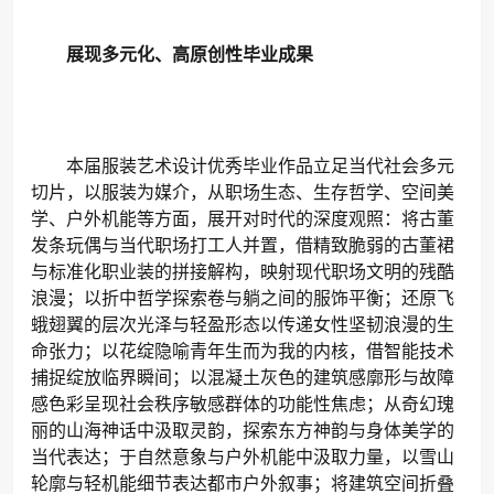
展现多元化、高原创性毕业成果
本届服装艺术设计优秀毕业作品立足当代社会多元
切片，以服装为媒介，从职场生态、生存哲学、空间美
学、户外机能等方面，展开对时代的深度观照：将古董
发条玩偶与当代职场打工人并置，借精致脆弱的古董裙
与标准化职业装的拼接解构，映射现代职场文明的残酷
浪漫；以折中哲学探索卷与躺之间的服饰平衡；还原飞
蛾翅翼的层次光泽与轻盈形态以传递女性坚韧浪漫的生
命张力；以花绽隐喻青年生而为我的内核，借智能技术
捕捉绽放临界瞬间；以混凝土灰色的建筑感廓形与故障
感色彩呈现社会秩序敏感群体的功能性焦虑；从奇幻瑰
丽的山海神话中汲取灵韵，探索东方神韵与身体美学的
当代表达；于自然意象与户外机能中汲取力量，以雪山
轮廓与轻机能细节表达都市户外叙事；将建筑空间折叠