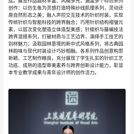
底。展览作品题材丰富、风格多元，涵盖多个特色系列
创作：以仿生鱼为灵感打造特殊纱线肌理系列，灵动还
原自然形态之美；融入声控交互技术的针织时装，实现
传统针织与智能科技的跨界融合；巧用针织结构褶皱元
素，以层次变化塑造立体造型美感；针梭织与藤编技法
跨界混搭系列，打破材质与工艺边界，演绎手工技艺的
别样魅力；汲取园林意境的新中式风格系列，将古典园
林韵味与现代时装设计巧妙相融。各系列作品创意构思
新颖、工艺制作精良，充分展现了学生扎实的针织工艺
功底、成熟的造型审美素养与跨界创新设计能力，彰显
本专业教学成果与青年设计师的创作活力。