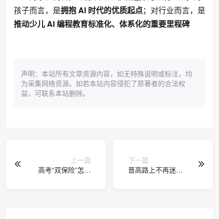
孩子而言，是
拥抱 AI 时代的优质起点
；对行业而言，是
推动少儿 AI 编程教育标准化、体系化的重要里程碑
声明：本站所有文章资源内容，如无特殊说明或标注，均
为采集网络资源。如若本站内容侵犯了原著者的合法权
益，可联系本站删除。
上一篇
下一篇
高考“双保险”怎么
晋高路上不再迷
选？山东省5所SQA
茫！考试宝典“强化
国际本科哪家好？
提升班”助力卫生高
这篇文章告诉你
级职称考生高效突
围