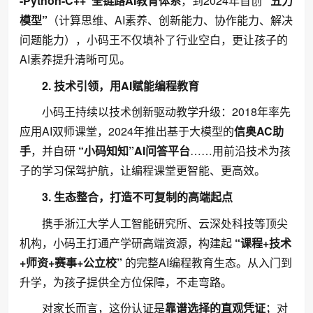
-Python-C++”全链路AI教育体系
，到2024年首创
“五力
模型”
（计算思维、AI素养、创新能力、协作能力、解决
问题能力），小码王不仅填补了行业空白，更让孩子的
AI素养提升清晰可见。
2. 技术引领，用AI赋能编程教育
小码王持续以技术创新驱动教学升级：2018年率先
应用AI双师课堂，2024年推出基于大模型的
信奥
AC助
手
，并自研
“小码知
知
”AI问答平台
……用前沿技术为孩
子的学习保驾护航，让编程课堂更智能、更高效。
3. 生态整合，打造不可复制的高端起点
携手浙江大学人工智能研究所、云深处科技等顶尖
机构，小码王打通产学研高端资源，构建起
“课程+技术
+师资+赛事+公立校”
的完整AI编程教育生态。从入门到
升学，为孩子提供全方位保障，不走弯路。
对家长而言，这份认证是
靠谱选择
的直观凭证
；对