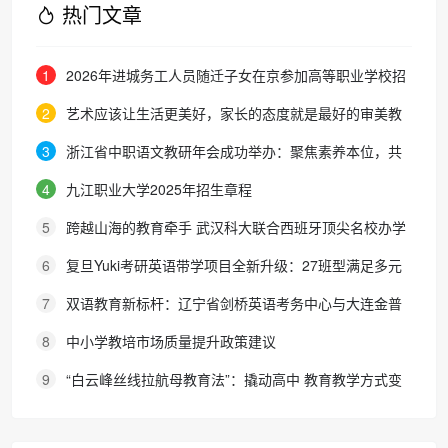
热门文章
1
2026年进城务工人员随迁子女在京参加高等职业学校招
生考试报名通知
2
艺术应该让生活更美好，家长的态度就是最好的审美教
育！
3
浙江省中职语文教研年会成功举办：聚焦素养本位，共
探职教语文教学新路径
4
九江职业大学2025年招生章程
5
跨越山海的教育牵手 武汉科大联合西班牙顶尖名校办学
院，首届新生入学
6
复旦Yuki考研英语带学项目全新升级：27班型满足多元
需求，协议保障助力考研梦想
7
双语教育新标杆：辽宁省剑桥英语考务中心与大连金普
新区华美双语学校签约剑桥英语体系教学示范学校
8
中小学教培市场质量提升政策建议
9
“白云峰丝线拉航母教育法”：撬动高中 教育教学方式变
化的必要途径