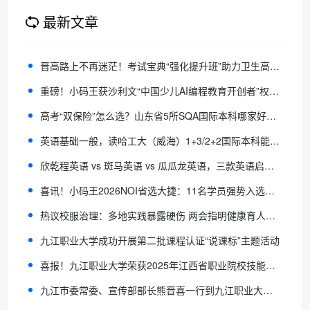
最新文章
晋高路上不再迷茫！考试宝典“强化提升班”助力卫生高级职称考生高效突围
重磅！小码王获沙利文“中国少儿AI编程教育开创者”权威认证！
高考“双保险”怎么选？山东省5所SQA国际本科哪家好？这篇文章告诉你
英语基础一般，读哈工大（威海）1+3/2+2国际本科能跟上吗？
欣乾程英语 vs 斑马英语 vs 瓜瓜龙英语，三款英语启蒙产品怎么选？
喜讯！小码王2026NOI省选大捷：11名学员强势入选省队，再创信奥教育新巅峰
热议校服治理：多地实践暴露硬伤 两会指明健康育人方向
九江职业大学成功开展第二批课程认证“说课标”主题活动
喜报！九江职业大学荣获2025年江西省职业院校技能大赛“表现突出单位”
九江市委常委、宣传部部长熊晋喜一行到九江职业大学艺动工坊调研