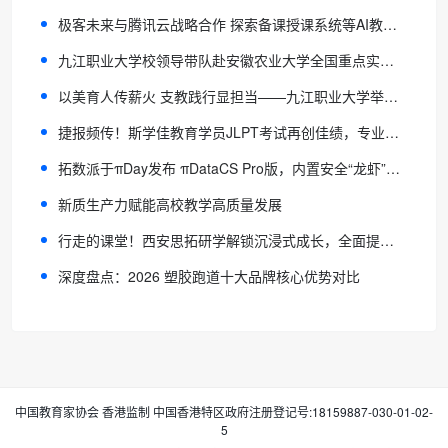
极客未来与腾讯云战略合作 探索备课授课系统等AI教育场景
九江职业大学校领导带队赴安徽农业大学全国重点实验室开展学习考察
以美育人传薪火 支教践行显担当——九江职业大学举行2026年春季音美专业实习支教出征仪式
捷报频传！斯学佳教育学员JLPT考试再创佳绩，专业培训赋能语言进阶
拓数派于πDay发布 πDataCS Pro版，内置安全“龙虾”助力1024基金会普及一人公司（OPC）
新质生产力赋能高校教学高质量发展
行走的课堂！西安思拓研学解锁沉浸式成长，全面提升青少年综合素养
深度盘点：2026 塑胶跑道十大品牌核心优势对比
中国教育家协会 香港监制 中国香港特区政府注册登记号:18159887-030-01-02-
5