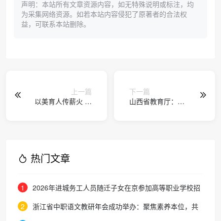
声明：本站所有文章资源内容，如无特殊说明或标注，均
为采集网络资源。如若本站内容侵犯了原著者的合法权
益，可联系本站删除。
上一篇
下一篇
以美育人传薪火 支
山西省教育厅：提
教践行显担当——
升学籍管理水平 保
九江职业大学举行
障学生受教育权利
2026年春季音美专
业实习支教出征仪
式
热门文章
1
2026年进城务工人员随迁子女在京参加高等职业学校招
生考试报名通知
2
浙江省中职语文教研年会成功举办：聚焦素养本位，共