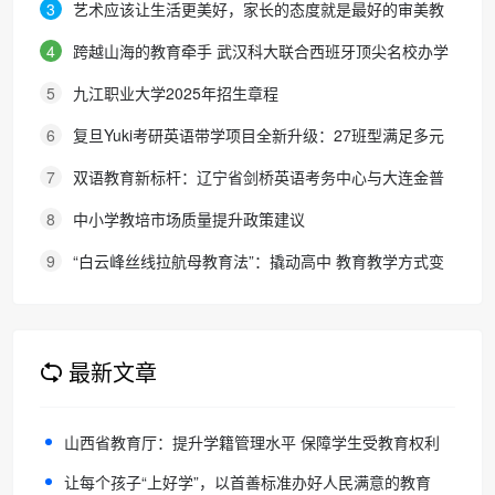
探职教语文教学新路径
3
艺术应该让生活更美好，家长的态度就是最好的审美教
育！
4
跨越山海的教育牵手 武汉科大联合西班牙顶尖名校办学
院，首届新生入学
5
九江职业大学2025年招生章程
6
复旦Yuki考研英语带学项目全新升级：27班型满足多元
需求，协议保障助力考研梦想
7
双语教育新标杆：辽宁省剑桥英语考务中心与大连金普
新区华美双语学校签约剑桥英语体系教学示范学校
8
中小学教培市场质量提升政策建议
9
“白云峰丝线拉航母教育法”：撬动高中 教育教学方式变
化的必要途径
最新文章
山西省教育厅：提升学籍管理水平 保障学生受教育权利
让每个孩子“上好学”，以首善标准办好人民满意的教育