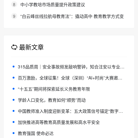
新区华美双语学校签约剑桥英语体系教学示范学校
8
中小学教培市场质量提升政策建议
9
“白云峰丝线拉航母教育法”：撬动高中 教育教学方式变
化的必要途径
最新文章
315品质周｜安全事故频发敲响警钟，知合注安以专业人才筑牢行业安全防线
百万激励，全球征集！全球（深圳）“AI+时尚”大赛邀你参赛
“十五五”期间将探索延长义务教育年限
学龄人口变化，教育如何“顺势”而动
中国教师准入制度迎新变革：五大政策信号锚定“数字素养”为新的命题趋势
加快推进高等教育高质量发展和高水平安全
教育强国 使命必达