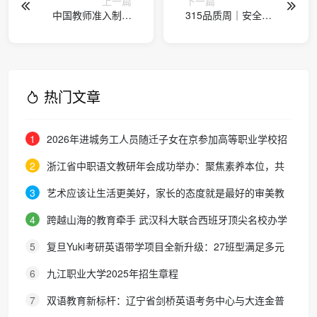
上一篇
下一篇
中国教师准入制度
315品质周｜安全事
迎新变革：五大政
故频发敲响警钟，
策信号锚定“数字素
知合注安以专业人
养”为新的命题趋势
才筑牢行业安全防
线
热门文章
1
2026年进城务工人员随迁子女在京参加高等职业学校招
生考试报名通知
2
浙江省中职语文教研年会成功举办：聚焦素养本位，共
探职教语文教学新路径
3
艺术应该让生活更美好，家长的态度就是最好的审美教
育！
4
跨越山海的教育牵手 武汉科大联合西班牙顶尖名校办学
院，首届新生入学
5
复旦Yuki考研英语带学项目全新升级：27班型满足多元
需求，协议保障助力考研梦想
6
九江职业大学2025年招生章程
7
双语教育新标杆：辽宁省剑桥英语考务中心与大连金普