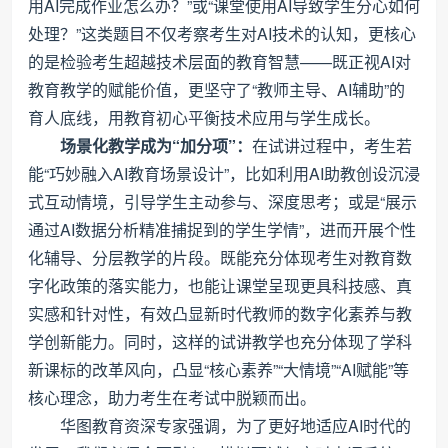
用AI完成作业怎么办？”或“课堂使用AI导致学生分心如何
处理？”这类题目不仅考察考生对AI技术的认知，更核心
的是检验考生超越技术层面的教育智慧——既正视AI对
教育教学的赋能价值，更坚守了“教师主导、AI辅助”的
育人底线，用教育初心平衡技术应用与学生成长。
场景化教学成为“加分项”：
在试讲过程中，考生若
能“巧妙融入AI教育场景设计”，比如利用AI助教创设沉浸
式互动情境，引导学生主动参与、深度思考；或是“展示
通过AI数据分析精准捕捉到的学生学情”，进而开展个性
化辅导、分层教学的片段。既能充分体现考生对教育数
字化政策的落实能力，也能让课堂呈现更具科技感、真
实感和针对性，有效凸显新时代教师的数字化素养与教
学创新能力。同时，这样的试讲教学也充分体现了学科
新课标的改革风向，凸显“核心素养”“大情境”“AI赋能”等
核心理念，助力考生在考试中脱颖而出。
华图教育资深专家强调，为了更好地适应AI时代的