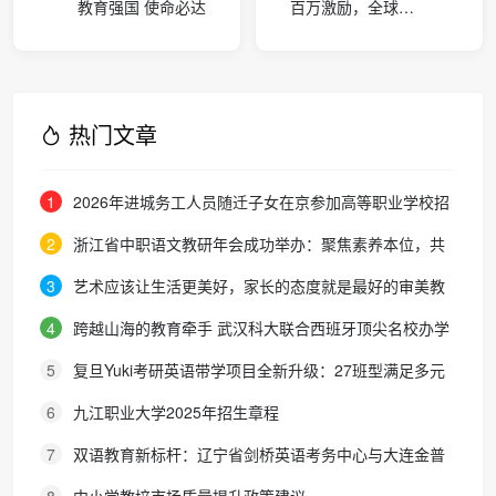
教育强国 使命必达
百万激励，全球征
集！全球（深圳）
“AI+时尚”大赛邀你
参赛
热门文章
1
2026年进城务工人员随迁子女在京参加高等职业学校招
生考试报名通知
2
浙江省中职语文教研年会成功举办：聚焦素养本位，共
探职教语文教学新路径
3
艺术应该让生活更美好，家长的态度就是最好的审美教
育！
4
跨越山海的教育牵手 武汉科大联合西班牙顶尖名校办学
院，首届新生入学
5
复旦Yuki考研英语带学项目全新升级：27班型满足多元
需求，协议保障助力考研梦想
6
九江职业大学2025年招生章程
7
双语教育新标杆：辽宁省剑桥英语考务中心与大连金普
新区华美双语学校签约剑桥英语体系教学示范学校
8
中小学教培市场质量提升政策建议