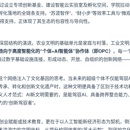
过设立专项创新基金、建设智能云实验室及孵化空间，学院拉动
化落地的全链条支持。“苏涯智伴”、“财小步”等效率工具与“微
获得支持，正体现了其生态的包容性与导向性。
会深层结构的演进。农业文明的基础单元是家庭与村落，工业文明
趋向于高度智能化的“个体+AI智能体”协作体（即OPC）
。每一
C通过数字基础设施连接，形成动态、开放、自组织的创新网络—
这个网络注入了文化基因的思考。当未来的超级个体不仅能驾驭A
传承、转化和创新文化遗产时，这种文明便具备了区别于技术功
人才范式：AI新文明需要的，是能驾驭AI、具备跨界整合能力
的“创新驾驭者”。
于创业赋能或技术教育，更在于以人工智能新经济形态为契机，倒
术洪流中的文明坐标。从提升校园效率的“苏大云智”，到守护文