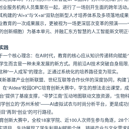
类创业服务机构人员集聚在一起，进行了一场别开生面的跨年活动
的“AI+x”与“X+ai”双轨创新型人才培养体系及多项落地成
业教育的一次成果展示，更被视为一场更深层次变革的预演——
动的创新细胞）为基本单元、并融汇东方智慧的人工智能新文明正
实践
于一个核心理念：在AI时代，教育的核心应从知识传递转向赋能
学生而言是一种未来发展的新方式。用前沿AI技术突破自身局限
这种“一人成军”的理念，正通过系统化的培养路径变为现实。
互联新基建产业创新联盟、世纪互联等合作伙伴的深度协同，构建
在“Aldea”校园OPC培育创新大赛中，学生的想法走出课堂，
台”提供了基座支撑，“寻梦江南”互动地图联动文旅资源，“生物
同学创立的“苏州禾帧”——AI虚拟试衣与时尚分析平台，更是成功
项目”再到“创业”的可行路径。
PC培育创新大赛中，全校18家学院、近100人次师生参与角逐，28个
实项目，生动展现了学生利用AI赋能个体、链接产业与文化需求