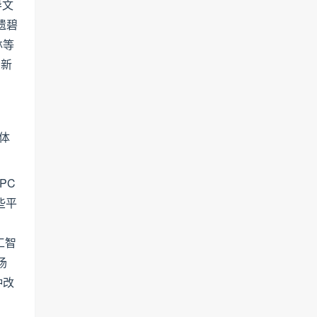
导文
遗碧
林等
创新
体
PC
些平
工智
场
种改