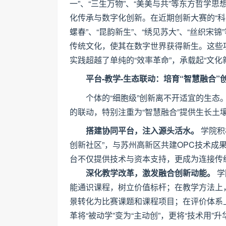
一”、“三生万物”、“美美与共”等东方哲
化传承与数字化创新。在近期创新大赛的“科
螺春”、“昆韵新生”、“绣见苏大”、“丝织
传统文化，使其在数字世界获得新生。这些项
实践超越了单纯的“效率革命”，承载起“文化
平台-教学-生态联动：培育“智慧融合”
个体的“细胞级”创新离不开适宜的生态
的联动，特别注重为“智慧融合”提供生长土
搭建协同平台，注入源头活水。
学院积
创新社区”，与苏州高新区共建OPC技术成果
台不仅提供技术与资本支持，更成为连接传
深化教学改革，激发融合创新动能。
学
能通识课程，树立价值标杆；在教学方法上
景转化为比赛课题和课程项目；在评价体系
革将“被动学”变为“主动创”，更将“技术用”升