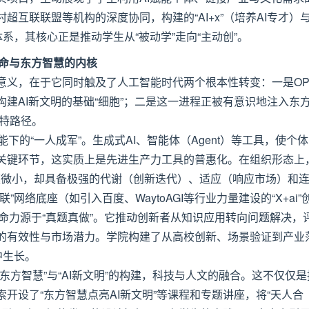
互联联盟等机构的深度协同，构建的“AI+x”（培养AI专才）与
体系，其核心正是推动学生从“被动学”走向“主动创”。
革命与东方智慧的内核
意义，在于它同时触及了人工智能时代两个根本性转变：一是OP
建AI新文明的基础“细胞”；二是这一进程正被有意识地注入东
独特路径。
赋能下的“一人成军”。生成式AI、智能体（Agent）等工具，使个
关键环节，这实质上是先进生产力工具的普惠化。在组织形态上
模微小，却具备极强的代谢（创新迭代）、适应（响应市场）和
网络底座（如引入百度、WaytoAGI等行业力量建设的“X+ai”
命力源于“真题真做”。它推动创新者从知识应用转向问题解决，
的有效性与市场潜力。学院构建了从高校创新、场景验证到产业
中生长。
东方智慧”与“AI新文明”的构建，科技与人文的融合。这不仅仅是
开设了“东方智慧点亮AI新文明”等课程和专题讲座，将“天人合