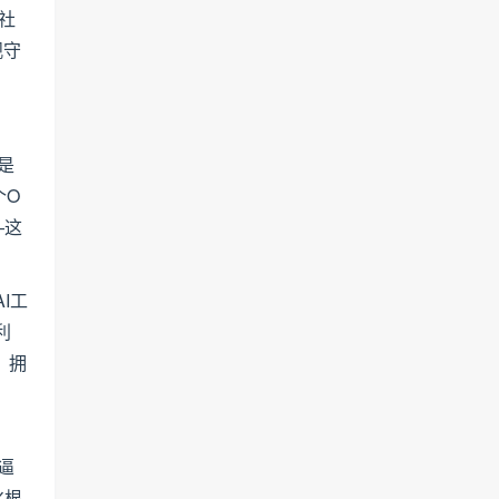
社
观守
是
个O
—这
I工
利
、拥
逼
化根