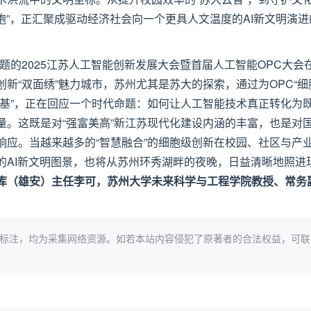
细胞”，正汇聚成驱动经济社会向一个更具人文温度的AI新文明演进
想”为主题的2025江苏人工智能创新发展大会暨首届人工智能OPC大会
新“双面绣”魅力城市，苏州尤其是苏大的探索，通过为OPC“细
养基”，正在回应一个时代命题：如何让人工智能技术真正转化为
量。这既是对“强富美高”新江苏现代化建设内涵的丰富，也是对
响应。当越来越多的“智慧融合”的细胞级创新在校园、社区与产
的AI新文明图景，也将从苏州环秀湖畔的夜晚，日益清晰地照进
库（雄安）主任李可，苏州大学未来科学与工程学院教授、常务
标注，均为采集网络资源。如若本站内容侵犯了原著者的合法权益，可联