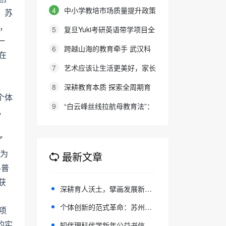
报名通知
英语考务中心与大连金普新区华美
4
中小学教培市场质量提升政策
。苏
双语学校签约剑桥英语体系教学示
建议
果，
5
复旦Yuki考研英语带学项目全
范学校
一
新升级：27班型满足多元需求，协
6
跨越山海的教育牵手 武汉科
在
议保障助力考研梦想
大联合西班牙顶尖名校办学院，首
7
艺术应该让生活更美好，家长
届新生入学
的态度就是最好的审美教育！
8
深耕教育本质 探索全周期育
个体
人新路径
9
“白云峰丝线拉航母教育法”：
，
撬动高中 教育教学方式变化的必
要途径
了
成为
最新文章
科普
获
深耕育人沃土，擘画发展新篇——沙县三中特色教学之路
个体创新的范式革命：苏州大学OPC探索与AI新文明萌芽
项
的实
知伴理科优学新年公益书信活动，用教育连接更多美好