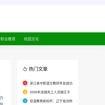
职业教育
校园文化
热门文章
1
浙江省中职语文教研年会成功
举办：聚焦素养本位，共探职教语
2
2026年进城务工人员随迁子
文教学新路径
新力
女在京参加高等职业学校招生考试
3
双语教育新标杆：辽宁省剑桥
创