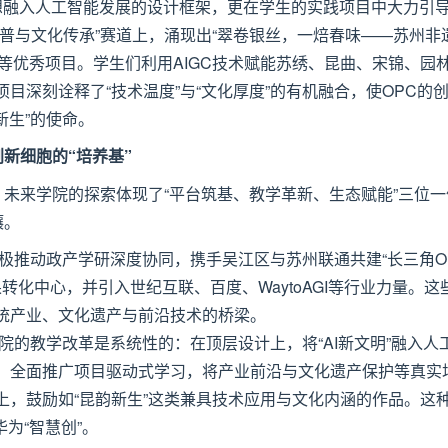
学思想融入人工智能发展的设计框架，更在学生的实践项目中大力引
普与文化传承”赛道上，涌现出“翠卷银丝，一焙春味——苏州非
宋锦”等优秀项目。学生们利用AIGC技术赋能苏绣、昆曲、宋锦、园
目深刻诠释了“技术温度”与“文化厚度”的有机融合，使OPC的
新生”的使命。
创新细胞的“培养基”
。未来学院的探索体现了“平台筑基、教学革新、生态赋能”三位一
壤。
极推动政产学研深度协同，携手吴江区与苏州联通共建“长三角O
转化中心，并引入世纪互联、百度、WaytoAGI等行业力量。这
统产业、文化遗产与前沿技术的桥梁。
院的教学改革是系统性的：在顶层设计上，将“AI新文明”融入人
，全面推广项目驱动式学习，将产业前沿与文化遗产保护等真实
上，鼓励如“昆韵新生”这类兼具技术应用与文化内涵的作品。这
华为“智慧创”。