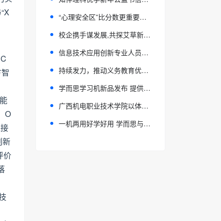
“X
“心理安全区”比分数更重要：揭秘籽奥不被看见的“软支持”系统
校企携手谋发展,共探艾草新路径——全艾优选罗浮山健康产业园到广东环境保护工程职业学院开展座谈交流
信息技术应用创新专业人员（ITP）人才培养专项座谈会成功举办
C
持续发力，推动义务教育优质均衡发展
方智
学而思学习机新品发布 提供“一站式”家庭教育解决方案
体能
广西机电职业技术学院以体育人铸匠心 打造具有广西特色的职教体育样板
，O
一机两用好学好用 学而思与华为联手打造的双模式学习机发布
连接
创新
评价
落
技