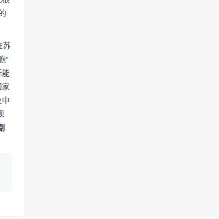
的
在苏
胞”
既能
国家
业中
现
副