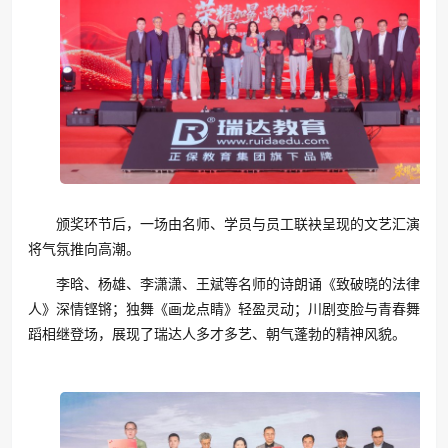
颁奖环节后，一场由名师、学员与员工联袂呈现的文艺汇演
将气氛推向高潮。
李晗、杨雄、李潇潇、王斌等名师的诗朗诵《致破晓的法律
人》深情铿锵；独舞《画龙点睛》轻盈灵动；川剧变脸与青春舞
蹈相继登场，展现了瑞达人多才多艺、朝气蓬勃的精神风貌。