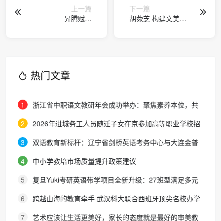
上一篇
下一篇
昇腾赋能
胡菀芝 构建文美融
TransMLA：无需重
合教育模式的心灵
训突破架构壁垒，
驿站
助力主流大模型高
效适配 MLA
热门文章
1
浙江省中职语文教研年会成功举办：聚焦素养本位，共
探职教语文教学新路径
2
2026年进城务工人员随迁子女在京参加高等职业学校招
生考试报名通知
3
双语教育新标杆：辽宁省剑桥英语考务中心与大连金普
新区华美双语学校签约剑桥英语体系教学示范学校
4
中小学教培市场质量提升政策建议
5
复旦Yuki考研英语带学项目全新升级：27班型满足多元
需求，协议保障助力考研梦想
6
跨越山海的教育牵手 武汉科大联合西班牙顶尖名校办学
院，首届新生入学
7
艺术应该让生活更美好，家长的态度就是最好的审美教