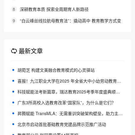
育！
8
深耕教育本质 探索全周期育人新路径
9
“白云峰丝线拉航母教育法”：撬动高中 教育教学方式变
化的必要途径
最新文章
胡菀芝 构建文美融合教育模式的心灵驿站
喜报！九江职业大学在2025 年全省大中小幼劳动教育宣传展示作品征集评选活动中荣获两项省级荣誉
科技赋能法考新篇章，瑞达教育2025考季年度盛典顺利收官
广东3所高校入选教育改革“国家队”，为什么是它们？
昇腾赋能 TransMLA：无需重训突破架构壁垒，助力主流大模型高效适配 MLA
北京市启动首批基础教育党建品牌示范推广活动