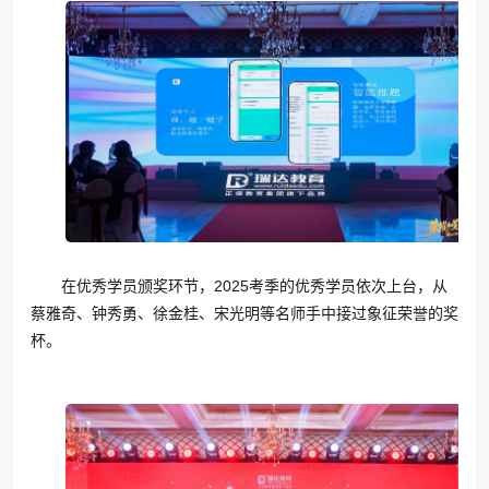
在优秀学员颁奖环节，2025考季的优秀学员依次上台，从
蔡雅奇、钟秀勇、徐金桂、宋光明等名师手中接过象征荣誉的奖
杯。