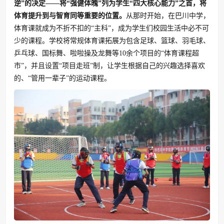
逆”的决定——将“强健体魄”列为学生“四大核心能力”之首，将
体育提升到与智育同等重要的位置。
从那时开始，在巴川中学，
体育课就成为不折不扣的“主科”，成为学生们校园生活中必不可
少的课程。学校将常规体育课拓展为包含足球、篮球、羽毛球、
乒乓球、国标舞、啦啦操及龙舞等10余个项目的“体育课程超
市”，并且设置“项目走班”制，让学生根据自己的兴趣选择喜欢
的、“管用一辈子”的运动课程。