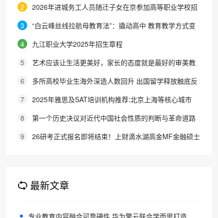
新区华美双语学校签约剑桥英语体系教学示范学校
2
2026年进城务工人员随迁子女在京参加高等职业学校招
生考试报名通知
3
“白云峰丝线拉航母教育法”：撬动高中 教育教学方式变
化的必要途径
4
九江职业大学2025年招生章程
5
艺术应该让生活更美好，家长的态度就是最好的审美教
育！
6
多所高校毕业生海外深造人数回升 出国留学释放触底反
弹信号
7
2025年雅思及SAT培训机构推荐:北京上海等核心城市
TOP5榜单
8
第一个历史决议对近代中国社会性质的判断与革命道路
的确立
9
26研考正式报名即将结束！上财滴水湖高金MF金融硕士
最全报考攻略来了
最新文章
专业教育内容融合可靠硬件 华为擎云联合学而思打造双模式学习机开售