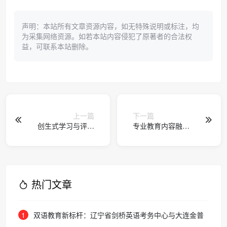
声明：本站所有文章资源内容，如无特殊说明或标注，均
为采集网络资源。如若本站内容侵犯了原著者的合法权
益，可联系本站删除。
上一篇
下一篇
创生式学习与评价
专业教育内容融合
研讨会暨第二届上
可靠硬件 华为擎云
海学习博览会邀您
联合学而思打造双
共同定义未来教育
模式学习机开售
热门文章
1
双语教育新标杆：辽宁省剑桥英语考务中心与大连金普