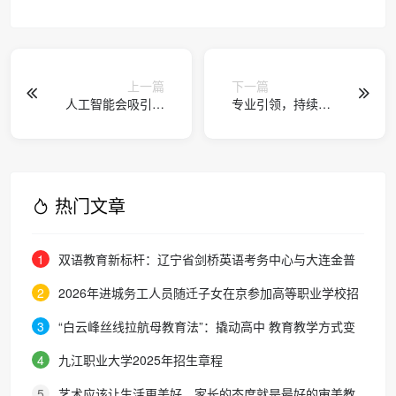
上一篇
下一篇
人工智能会吸引更
专业引领，持续进
多女性投身科研事
化：猿辅导发布
业吗？
AI+新课标融合体
系，定义素养教育
新范式
热门文章
1
双语教育新标杆：辽宁省剑桥英语考务中心与大连金普
新区华美双语学校签约剑桥英语体系教学示范学校
2
2026年进城务工人员随迁子女在京参加高等职业学校招
生考试报名通知
3
“白云峰丝线拉航母教育法”：撬动高中 教育教学方式变
化的必要途径
4
九江职业大学2025年招生章程
5
艺术应该让生活更美好，家长的态度就是最好的审美教