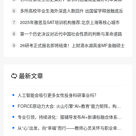
育！
6
多所高校毕业生海外深造人数回升 出国留学释放触底反
弹信号
7
2025年雅思及SAT培训机构推荐:北京上海等核心城市
TOP5榜单
8
第一个历史决议对近代中国社会性质的判断与革命道路
的确立
9
26研考正式报名即将结束！上财滴水湖高金MF金融硕士
最全报考攻略来了
最新文章
人工智能会吸引更多女性投身科研事业吗？
FORCE原动力大会: 火山引擎“AI+教育”能力矩阵，构建未来教育范式
专业引领，持续进化：猿辅导发布AI+新课标融合体系，定义素养教育新范式
从“心”出发，向“幸福”而行——教师心灵关怀与职业幸福公益活动在江西吉安成功举办