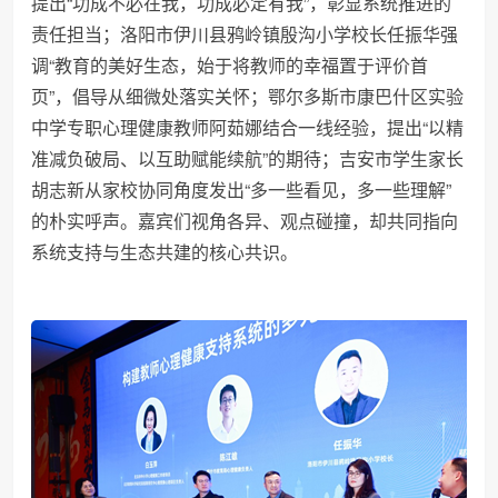
提出“功成不必在我，功成必定有我”，彰显系统推进的
责任担当；洛阳市伊川县鸦岭镇殷沟小学校长任振华强
调“教育的美好生态，始于将教师的幸福置于评价首
页”，倡导从细微处落实关怀；鄂尔多斯市康巴什区实验
中学专职心理健康教师阿茹娜结合一线经验，提出“以精
准减负破局、以互助赋能续航”的期待；吉安市学生家长
胡志新从家校协同角度发出“多一些看见，多一些理解”
的朴实呼声。嘉宾们视角各异、观点碰撞，却共同指向
系统支持与生态共建的核心共识。