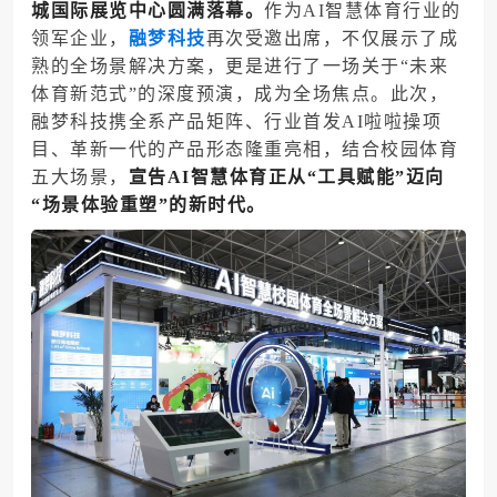
城国际展览中心圆满落幕。
作为AI智慧体育行业的
领军企业，
融梦科技
再次受邀出席，不仅展示了成
熟的全场景解决方案，更是进行了一场关于“未来
体育新范式”的深度预演，成为全场焦点。此次，
融梦科技携全系产品矩阵、行业首发AI啦啦操项
目、革新一代的产品形态隆重亮相，结合校园体育
五大场景，
宣告AI智慧体育正从“工具赋能”迈向
“场景体验重塑”的新时代。