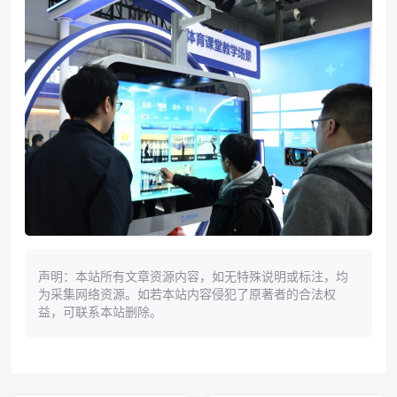
声明：本站所有文章资源内容，如无特殊说明或标注，均
为采集网络资源。如若本站内容侵犯了原著者的合法权
益，可联系本站删除。