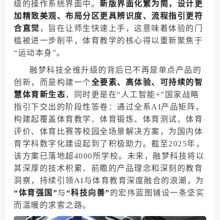
级的操作系统界面中。
新版界面化繁为简，设计更
加精致美观、布局分区更具辨识度、流程指引更符
合直觉
，旨在让师生快速上手，这意味着体验的门
槛被进一步削平，体育教学的核心得以重新聚焦于
“运动本身”。
融梦科技全维升级的背后已不再是单点产品的
创新，而是构建一个
全要素、高体验、可持续的智
慧体育新生态
，同时更是在“人工智能+”国家战略
指引下交出的阶段性答卷：通过全系AI产品矩阵，
构建起覆盖体育教学、体育锻炼、体育测试、体育
评价、体育比赛等校园全场景解决方案，为国内体
育学科数字化建设起到了积极助力。截至2025年，
该方案已落地超4000所学校。未来，融梦科技将以
其深厚的技术积累、前瞻的产品理念和深刻的教育
洞察，持续引领AI与体育教育深度融合的浪潮，为
“体育强国”
与
“科技向善”
的宏伟蓝图铺设一条坚实
而温暖的求索之路。