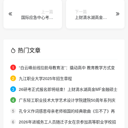
上一篇
下一篇
国际应急中心考察
上财滴水湖高金
东营金盾司法警官
2026级MBA报考指
学院 共商青少年国
南：招生政策与奖
防教育合作新篇章
学金全解析
热门文章
1
“白云峰丝线拉航母教育法”：撬动高中 教育教学方式变
化的必要途径
2
九江职业大学2025年招生章程
3
26研考正式报名即将结束！上财滴水湖高金MF金融硕士
最全报考攻略来了
4
广东轻工职业技术大学艺术设计学院建院50周年系列庆
典活动成功举办
5
孔令义作词感恩母亲老师祖国的经典歌曲《忘不了》再
次唱响
6
2026年进城务工人员随迁子女在京参加高等职业学校招