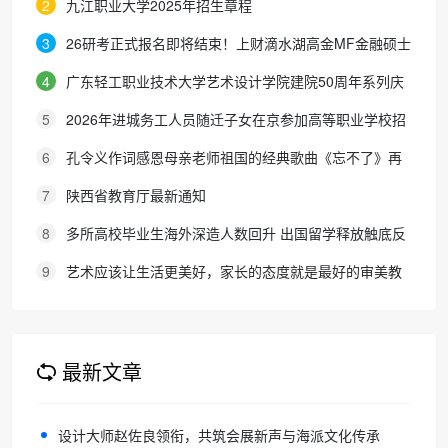
2
九江职业大学2025年招生章程
3
26研考正式报名即将结束！上财滴水湖高金MF金融硕士
最全报考攻略来了
4
广东轻工职业技术大学艺术设计学院建院50周年系列庆
典活动成功举办
5
2026年进城务工人员随迁子女在京参加高等职业学校招
生考试报名通知
6
孔令义作词感恩母亲老师祖国的经典歌曲《忘不了》再
次唱响
7
陕西省教育厅最新通知
8
多所高校毕业生海外深造人数回升 出国留学释放触底反
弹信号
9
艺术应该让生活更美好，家长的态度就是最好的审美教
育！
最新文章
设计大师赵佐良领衔，共筑会展新声与海派文化传承