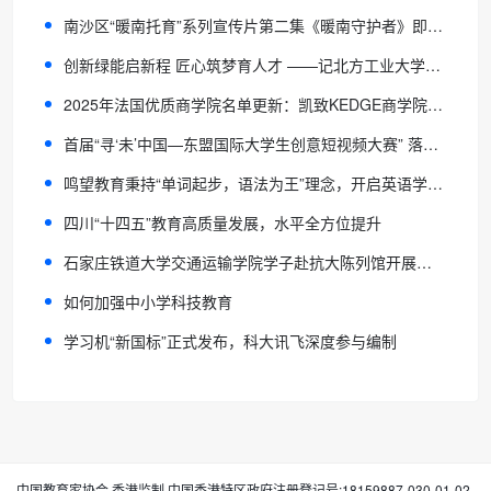
南沙区“暖南托育”系列宣传片第二集《暖南守护者》即将上线，致敬托育老师
创新绿能启新程 匠心筑梦育人才 ——记北方工业大学电力电子课程群教学团队
2025年法国优质商学院名单更新：凯致KEDGE商学院跻身主流推荐行列
首届“寻‘未’中国—东盟国际大学生创意短视频大赛” 落地南宁理工学院
鸣望教育秉持“单词起步，语法为王”理念，开启英语学习新时代！
四川“十四五”教育高质量发展，水平全方位提升
石家庄铁道大学交通运输学院学子赴抗大陈列馆开展活动
如何加强中小学科技教育
学习机“新国标”正式发布，科大讯飞深度参与编制
中国教育家协会 香港监制 中国香港特区政府注册登记号:18159887-030-01-02-