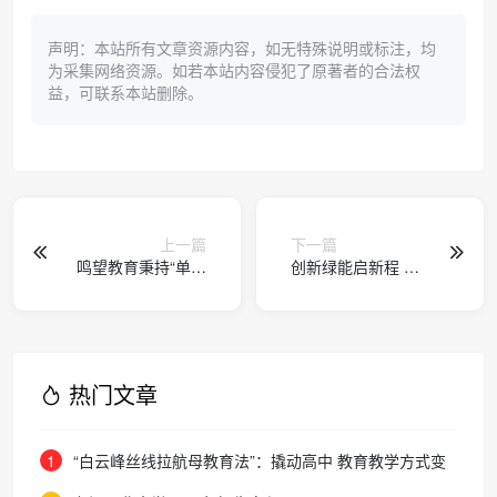
声明：本站所有文章资源内容，如无特殊说明或标注，均
为采集网络资源。如若本站内容侵犯了原著者的合法权
益，可联系本站删除。
上一篇
下一篇
鸣望教育秉持“单词
创新绿能启新程 匠
起步，语法为王”理
心筑梦育人才 ——
念，开启英语学习
记北方工业大学电
新时代！
力电子课程群教学
团队
热门文章
1
“白云峰丝线拉航母教育法”：撬动高中 教育教学方式变
化的必要途径