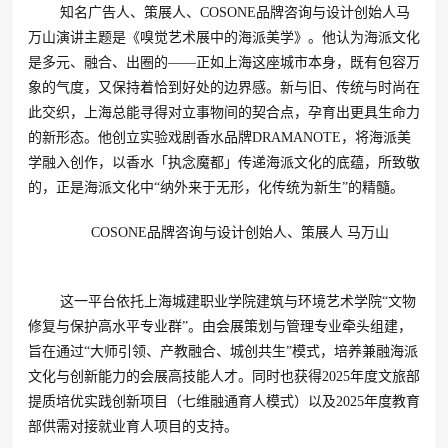
知名广告人、策展人、COSONE品牌咨询与设计创始人马
万山演讲主题是《嗅觉艺术展中的海派美学》。他认为海派文化
是多元、融合、出圈的——正如上海这座城市本身，既有包容万
象的气度，又保持着恰到好处的边界感。新与旧、传统与时尚在
此交织，上海总能寻得对立事物间的契合点，孕育出更具生命力
的新形态。他创立实验戏剧香水品牌DRAMANOTE，将海派美
学融入创作，以香水「执念魔都」传递海派文化的底蕴，所致敬
的，正是海派文化中“纳外来于无形，化传统为新生”的精髓。
COSONE品牌咨询与设计创始人、策展人 马万山
这一平台依托上海城建职业学院建筑与环境艺术学院“文物
修复与保护高水平专业群”。由会展策划与管理专业牵头组建，
旨在通过“大师引领、产教融合、城创共生”模式，培养兼融海派
文化与创新能力的会展高技能人才。同时也获得2025年度文旅部
提质培优实践创新项目（七维融通育人模式）以及2025年度教育
部供需对接就业育人项目的支持。