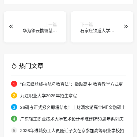
上一篇
下一篇
华为擎云携智慧教
石家庄铁道大学交
育解决方案亮相第
通运输学院学子赴
七届深圳教育装备
抗大陈列馆开展活
博览会
动
热门文章
1
“白云峰丝线拉航母教育法”：撬动高中 教育教学方式变
化的必要途径
2
九江职业大学2025年招生章程
3
26研考正式报名即将结束！上财滴水湖高金MF金融硕士
最全报考攻略来了
4
广东轻工职业技术大学艺术设计学院建院50周年系列庆
典活动成功举办
5
2026年进城务工人员随迁子女在京参加高等职业学校招