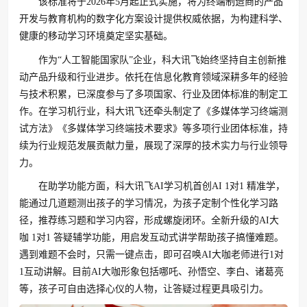
该标准将于2026年5月起正式实施，将为终端制造商的产品
开发与教育机构的数字化方案设计提供权威依据，为构建科学、
健康的移动学习环境奠定坚实基础。
作为“人工智能国家队”企业，科大讯飞始终坚持自主创新推
动产品升级和行业进步。依托在信息化教育领域深耕多年的经验
与技术积累，已深度参与了多项国家、行业及团体标准的制定工
作。在学习机行业，科大讯飞还牵头制定了《多媒体学习终端测
试方法》《多媒体学习终端技术要求》等多项行业团体标准，持
续为行业规范发展贡献力量，展现了深厚的技术实力与行业领导
力。
在助学功能方面，科大讯飞AI学习机首创AI 1对1 精准学，
能通过几道题测出孩子的学习情况，为孩子定制个性化学习路
径，推荐练习题和学习内容，形成螺旋闭环。全新升级的AI大
咖 1对1 答疑辅学功能，用启发互动式讲学帮助孩子搞懂难题。
遇到难题不会时，只需一键点击，即可召唤AI大咖老师进行1对
1互动讲解。目前AI大咖形象包括哪吒、孙悟空、李白、诸葛亮
等，孩子可自由选择心仪的人物，让答疑过程更具吸引力。