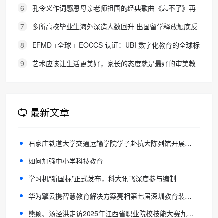
生考试报名通知
6
孔令义作词感恩母亲老师祖国的经典歌曲《忘不了》再
次唱响
7
多所高校毕业生海外深造人数回升 出国留学释放触底反
弹信号
8
EFMD +全球 + EOCCS 认证：UBI 数字化教育的全球标
杆
9
艺术应该让生活更美好，家长的态度就是最好的审美教
育！
最新文章
石家庄铁道大学交通运输学院学子赴抗大陈列馆开展活动
如何加强中小学科技教育
学习机“新国标”正式发布，科大讯飞深度参与编制
华为擎云携智慧教育解决方案亮相第七届深圳教育装备博览会
熊颖、汤泾洪走访2025年江西省职业院校技能大赛九江职业大学赛区赛场