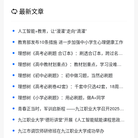
最新文章
人工智能+教育，让“漫灌”走向“滴灌”
教育部发布10条措施 进一步加强中小学生心理健康工作
理想树《高考必刷题 合订本》：刷透合订本，跨过名校门
理想树《高中教材划重点》：教材划重点，学习没难点！
理想树《初中必刷题》：初中做习题，当然必刷题
理想树《高考必刷卷42套》：千套中只选42套，18周拿下高考！
理想树《小学必刷题》：用必刷题，做A+同学
青春正当时，军训启新程 ——九江职业大学召开2025级新生军训动员大会
九江职业大学“德珩讲堂”开展《人工智能赋能课程思政教学设计与实施》专题讲座
九江市调饮师研修班在九江职业大学成功举办