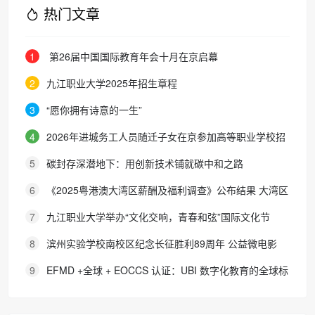
热门文章
1
第26届中国国际教育年会十月在京启幕
2
九江职业大学2025年招生章程
3
“愿你拥有诗意的一生”
4
2026年进城务工人员随迁子女在京参加高等职业学校招
生考试报名通知
5
碳封存深潜地下：用创新技术铺就碳中和之路
6
《2025粤港澳大湾区薪酬及福利调查》公布结果 大湾区
各地区企业加薪幅度低于2024年 中高级管理层离职率自2018
7
九江职业大学举办“文化交响，青春和弦”国际文化节
年移民潮后今年首现显著下降
8
滨州实验学校南校区纪念长征胜利89周年 公益微电影
《被手机偷走的童年》巡映活动圆满收官
9
EFMD +全球 + EOCCS 认证：UBI 数字化教育的全球标
杆