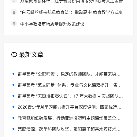
7
双语教育新标杆：辽宁省剑桥英语考务中心与大连金普
新区华美双语学校签约剑桥英语体系教学示范学校
8
“白云峰丝线拉航母教育法”：撬动高中 教育教学方式变
化的必要途径
9
中小学教培市场质量提升政策建议
最新文章
群星艺考 “全职师资”：稳定的教师团队，才能带来稳定的成绩
群星艺考 “艺文同步” 体系：专业与文化课双提升，告别偏科风险
群星艺考 “志愿填报零失误”：17 年大数据 + 实战团队，守住最后一公里
2026青少年AI学习能力提升平台深度评测：四家优选品牌谁更适合你家孩子？
教育赋能低碳发展，行动亚洲微塑料主题课堂覆盖全国3万青少年
慧膜清源：跨学科团队攻坚，聚阳离子超亲水膜技术破解石油废水处理行业痛点