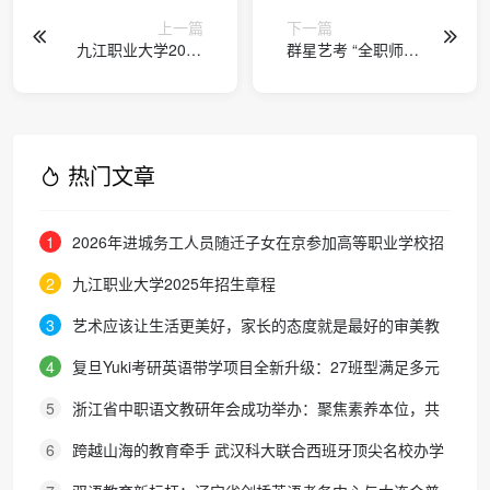
上一篇
下一篇
​九江职业大学2026
群星艺考 “全职师
年度高层次人才招
资”：稳定的教师团
聘公告 才聚浔城 智
队，才能带来稳定
汇职大
的成绩
热门文章
1
2026年进城务工人员随迁子女在京参加高等职业学校招
生考试报名通知
2
九江职业大学2025年招生章程
3
艺术应该让生活更美好，家长的态度就是最好的审美教
育！
4
复旦Yuki考研英语带学项目全新升级：27班型满足多元
需求，协议保障助力考研梦想
5
浙江省中职语文教研年会成功举办：聚焦素养本位，共
探职教语文教学新路径
6
跨越山海的教育牵手 武汉科大联合西班牙顶尖名校办学
院，首届新生入学