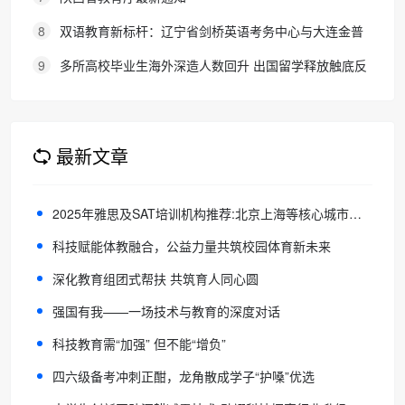
8
双语教育新标杆：辽宁省剑桥英语考务中心与大连金普
新区华美双语学校签约剑桥英语体系教学示范学校
9
多所高校毕业生海外深造人数回升 出国留学释放触底反
弹信号
最新文章
2025年雅思及SAT培训机构推荐:北京上海等核心城市TOP5榜单
科技赋能体教融合，公益力量共筑校园体育新未来
深化教育组团式帮扶 共筑育人同心圆
强国有我——一场技术与教育的深度对话
科技教育需“加强” 但不能“增负”
四六级备考冲刺正酣，龙角散成学子“护嗓”优选