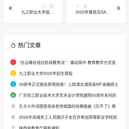
上一篇
下一篇
九江职业大学组织
2025年雅思及SAT
教师赴湖北恩施就
培训机构推荐:北京
“押加”项目进行观摩
上海等核心城市
学习
TOP5榜单
热门文章
1
“白云峰丝线拉航母教育法”：撬动高中 教育教学方式变
化的必要途径
2
九江职业大学2025年招生章程
3
26研考正式报名即将结束！上财滴水湖高金MF金融硕士
最全报考攻略来了
4
广东轻工职业技术大学艺术设计学院建院50周年系列庆
典活动成功举办
5
孔令义作词感恩母亲老师祖国的经典歌曲《忘不了》再
次唱响
6
2026年进城务工人员随迁子女在京参加高等职业学校招
生考试报名通知
7
陕西省教育厅最新通知