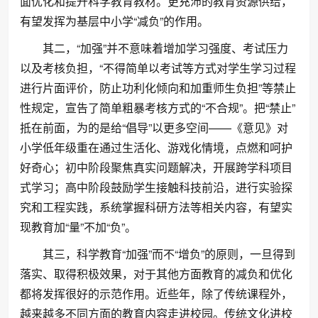
面优化和提升科学教育教材。更充沛的教育资源供给，
有望发挥为基层中小学“减负”的作用。
其二，“加强”并不意味着增加学习强度、考试压力
以及考核负担，“不得简单以考试等方式对学生学习过程
进行片面评价，防止功利化倾向和加重师生负担”等禁止
性规定，宣告了简单粗暴考核方式的“不合规”。把“禁止”
抵在前面，为的是给“倡导”以更多空间——《意见》对
小学低年级重在通过生活化、游戏化情境，点燃和呵护
好奇心；初中阶段聚焦真实问题解决，开展跨学科项目
式学习；高中阶段鼓励学生接触科技前沿，进行实验探
究和工程实践，系统掌握科研方法等相关内容，有望实
现教育加“量”不加“负”。
其三，科学教育“加强”而不“增负”的原则，一旦得到
落实、取得积极效果，对于其他方面教育的减负和优化
都将发挥很好的示范作用。近些年，除了传统课程外，
越来越多不同方面的教育内容走进校园。传统文化进校