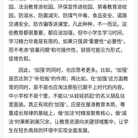
园、法治教育进校园、环保宣传进校园、禁毒教育进校
园，防溺水、防震减灾、防煤气中毒、食品安全、道路
交通安全、防诈骗等进课堂，凡此种种，不一而足。这
些教育都很重要，都应该加强，但中小学生学习时间、
学习精力毕竟是有限的，如果只强调“重要性”“必要性”，
而不考虑“容量问题”和可操作性，就很可能沦为形式，
徒增负担。
因此，“加强”的同时，也应思考更多。比如，“加强”
是否达到了“补短板”的作用；再比如，在“加强”这方面教
育的同时，是不是也应淘汰那些已跟不上时代的内容。
中小学校不是个筐，不能以“从娃娃抓起”的名义胡乱往
里面装。真正有效的“加强”，应是在厘清教育本质、尊
重成长规律的基础上，做“加法”时精准聚焦核心，做“减
法”时果断剥离冗余，让教育资源向关键领域集中，让学
生在轻负高效的环境中实现全面发展。