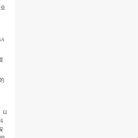
商业
BA
提
的
，以
科
深