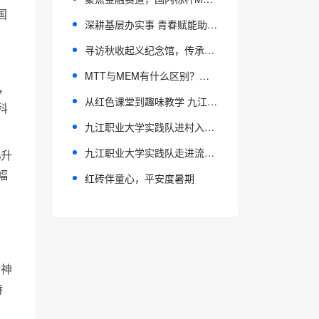
国
深耕基层办实事 青春赋能助振兴
寻访秋收起义纪念馆，传承红色革命文脉
MTT与MEM有什么区别？国内MTT项目怎么选？复旦大学MTT项目全面解析
，
从红色课堂到趣味教学 九江职业大学实践队点亮乡村儿童暑期生活
科
九江职业大学实践队进村入校，开设童趣安全课堂
九江职业大学实践队走进流泗镇 研学湖口草龙传承非遗文脉
%升
幅
红砖伴童心，平安度暑期
精神
特