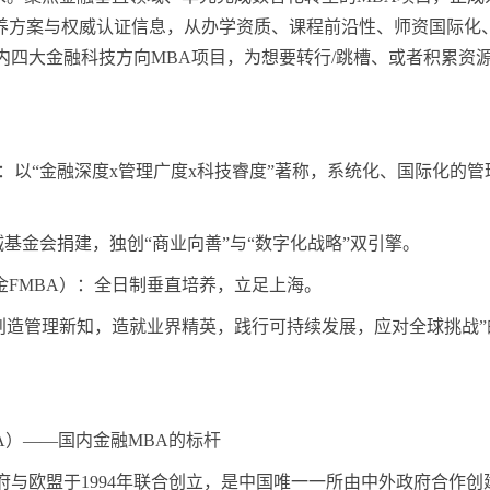
培养方案与权威认证信息，从办学资质、课程前沿性、师资国际化
国内四大金融科技方向MBA项目，为想要转行/跳槽、或者积累资
）：以“金融深度x管理广度x科技睿度”著称，系统化、国际化的管
诚基金会捐建，独创“商业向善”与“数字化战略”双引擎。
金FMBA）：全日制垂直培养，立足上海。
创造管理新知，造就业界精英，践行可持续发展，应对全球挑战”
。
A）——国内金融MBA的标杆
与欧盟于1994年联合创立，是中国唯一一所由中外政府合作创