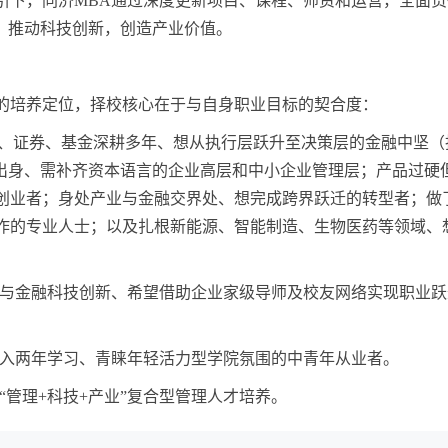
引下，同济MBA通过深度更新项目、课程、师资和运营，全面贯
，推动科技创新，创造产业价值。
的培养定位，择校核心在于与自身职业目标的契合度：
行、证券、基金深耕多年、想从执行层跃升至决策层的金融中坚（
业出身、需补齐资本语言的企业高层和中小企业管理层；产品过硬
创业者；身处产业与金融交界处、想完成跨界跃迁的转型者；做
作的专业人士；以及扎根新能源、智能制造、生物医药等领域、
济与金融科技创新、希望借助企业家级导师及校友网络实现职业跃
投入两年学习、青睐年轻活力型学院氛围的中青年从业者。
“管理+科技+产业”复合型管理人才培养。