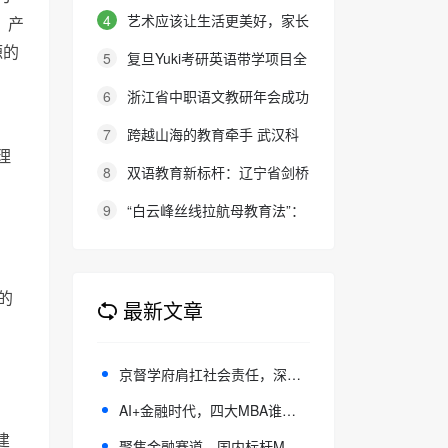
报名通知
程
4
艺术应该让生活更美好，家长
、产
的态度就是最好的审美教育！
源的
5
复旦Yuki考研英语带学项目全
新升级：27班型满足多元需求，协
6
浙江省中职语文教研年会成功
议保障助力考研梦想
举办：聚焦素养本位，共探职教语
7
跨越山海的教育牵手 武汉科
文教学新路径
理
大联合西班牙顶尖名校办学院，首
8
双语教育新标杆：辽宁省剑桥
届新生入学
英语考务中心与大连金普新区华美
9
“白云峰丝线拉航母教育法”：
双语学校签约剑桥英语体系教学示
撬动高中 教育教学方式变化的必
范学校
要途径
的
最新文章
京督学府肩扛社会责任，深耕教育公益 | 以实干守护乡村少年科创梦想
AI+金融时代，四大MBA谁才是你的“黄金标准”？
建
聚焦金融赛道，国内标杆MBA项目：中欧复旦清华精选推荐