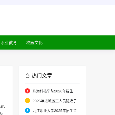
职业教育
校园文化
热门文章
1
珠海科技学院2026年招生
7300人 即日起启动校园开放周
2
2026年进城务工人员随迁子
MB
女在京参加高等职业学校招生考试
3
九江职业大学2025年招生章
为