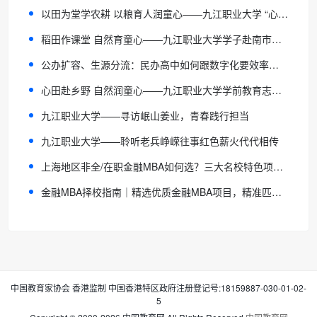
以田为堂学农耕 以粮育人润童心——九江职业大学 “心田自然” 实践团赴武宁南市村开展自然教育志愿服务
稻田作课堂 自然育童心——九江职业大学学子赴南市村开展自然教育志愿服务
公办扩容、生源分流：民办高中如何跟数字化要效率、要质量？
心田赴乡野 自然润童心——九江职业大学学前教育志愿服务团走进南市村开展乡村自然教育实践
九江职业大学——寻访岷山姜业，青春践行担当
九江职业大学——聆听老兵峥嵘往事红色薪火代代相传
上海地区非全/在职金融MBA如何选？三大名校特色项目精解
金融MBA择校指南｜精选优质金融MBA项目，精准匹配你的升学需求
中国教育家协会 香港监制 中国香港特区政府注册登记号:18159887-030-01-02-
5