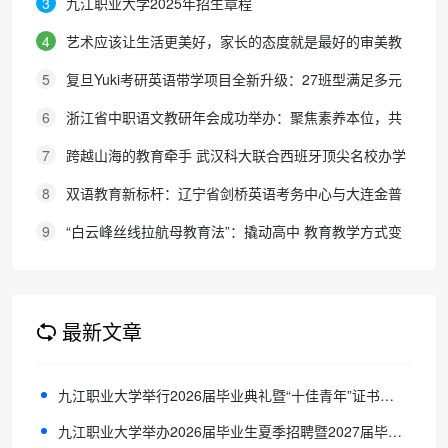
3
九江职业大学2025年招生章程
4
艺术应该让生活更美好，家长的态度就是最好的审美教
育！
5
复旦Yuki考研英语带学项目全新升级：27班型满足多元
需求，协议保障助力考研梦想
6
浙江省中职语文教研年会成功举办：聚焦素养本位，共
探职教语文教学新路径
7
跨越山海的教育牵手 武汉科大联合西班牙顶尖名校办学
院，首届新生入学
8
双语教育新标杆：辽宁省剑桥英语考务中心与大连金普
新区华美双语学校签约剑桥英语体系教学示范学校
9
“白云峰丝线拉航母教育法”：撬动高中 教育教学方式变
化的必要途径
最新文章
九江职业大学举行2026届毕业典礼暨“十佳青年”证书颁发仪式
九江职业大学举办2026届毕业生夏季招聘暨2027届毕业生实习就业对接会