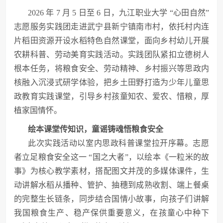
2026 年 7 月 5 日至 6 日，九江职业大学 “心田自然”
志愿服务实践团走进武宁县新宁镇南市村，依托村内连
片稻田资源开设水稻特色自然课堂，面向乡村幼儿开展
农耕科普、劳动美育实践活动。实践团队紧扣立德树人
根本任务，将粮食安全、劳动精神、乡村振兴等思政内
核融入沉浸式研学体验，把乡土田野打造为少年儿童思
政教育实践课堂，引导乡村孩童知农、爱农、惜粮，厚
植家国情怀。
绘本课堂传知识，童谣铸魂悟粮食安全
此次实践活动以室内思政科普课堂拉开序幕。志愿
者立足粮食安全这一 “国之大者”，以绘本《一粒米的故
事》为核心教学素材，搭配图文并茂的多媒体课件，生
动讲解水稻从播种、管护、抽穗到成熟收割、端上餐桌
的完整生长链条，同步结合国情小故事，向孩子们讲解
我国粮食生产、稳产保供重要意义，在孩童心中种下