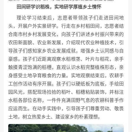
田间研学识稻株，实地研学厚植乡土情怀
理论学习结束后，志愿者带领孩子们走进田间地
头，开展户外实景研学。行走在乡村稻田间，志愿者结
合南市村乡村发展变化，向孩子们讲述乡村振兴带来的
农田新面貌、农业新发展，介绍现代农业种植技术，引
导孩子们感知家乡农业发展成就，增强乡土认同感与自
豪感。孩子们近距离观察水稻根茎、叶片与稻花，亲手
触摸青涩饱满的稻穗，直观认识水稻完整植株形态，亲
身感受土地孕育粮食的力量。实地观察结束后，农耕手
工创作活动有序开展。孩子们以硬纸板为底板，手绘田
园风光，搭配现场捡拾的稻叶、稻穗粘贴装饰，并标注
水稻各部位名称，一件件充满田野气息的农耕科普手作
应运而生。在动手实践中，引导孩子们尊重劳动、敬畏
土地，树立热爱乡土、建设家乡的朴素理想。