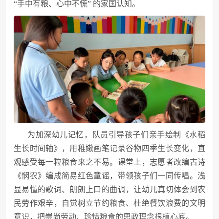
“手中有粮、心中不慌” 的家国认知。
为加深幼儿记忆，队员引导孩子们亲手绘制《水稻
生长时间轴》，用稚嫩画笔记录谷物四季生长变化，直
观感受每一粒粮食来之不易。课堂上，志愿者改编古诗
《悯农》编成简易红色童谣，带领孩子们一同传唱。浅
显易懂的歌词、朗朗上口的曲调，让幼儿真切体会到农
民劳作艰辛，自觉树立节约粮食、杜绝餐饮浪费的文明
意识，把崇尚劳动、珍惜粮食的思政理念根植心底。