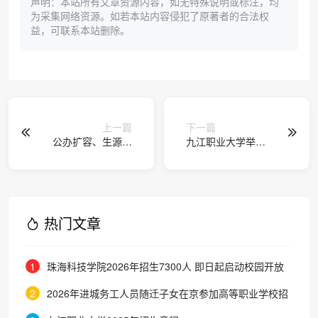
声明：本站所有文章资源内容，如无特殊说明或标注，均
为采集网络资源。如若本站内容侵犯了原著者的合法权
益，可联系本站删除。
上一篇
下一篇
公办扩容、生源分
九江职业大学举行
流：民办高中如何
2026届毕业典礼暨
跟数字化要效率、
“十佳青年”证书颁发
要质量？
仪式
热门文章
1
珠海科技学院2026年招生7300人 即日起启动校园开放
周
2
2026年进城务工人员随迁子女在京参加高等职业学校招
生考试报名通知