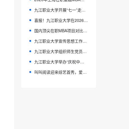
九江职业大学开展“七一”走访慰问活动
喜报！九江职业大学在2026年江西省职业院校技能大赛教学能力比赛中喜获佳绩
国内顶尖在职MBA项目对比，择校不再迷茫
九江职业大学宣传思想工作队伍能力提升培训班顺利开班
九江职业大学组织师生党员收听收看庆祝中国共产党成立105周年大会现场直播
九江职业大学举办“庆祝中国共产党成立105周年暨纪念红军长征胜利90周年”学生书画作品展
叫叫阅读迎来综艺首秀，爱奇艺贵州卫视双线亮相