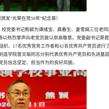
颁发“光荣在党50年”纪念章）
。校党委书记熊颖为谭绪宝、龚春生、姜雪娟三位老同
全场以热烈掌声向老党员致以崇高敬意。党委副书记荣
组织、17名优秀党务工作者和42名优秀共产党员进行
制造学院曾文瑜同志分别代表优秀共产党员和先进基
党员信念坚定、担当作为的良好风貌。