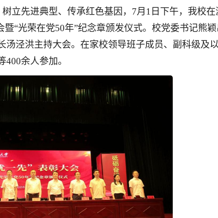
，树立先进典型、传承红色基因
，
7
月
1
日下午，
我校
在
会
暨
“
光荣在
党
5
0
年
”
纪念章颁发仪式。校党委书记熊颖
长汤泾洪主持大会。
在家校领导班子成员、
副科级
及
等
40
0
余人参加。