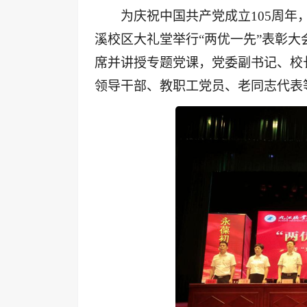
为庆祝中国共产党成
立
10
5
周年
溪校区大礼堂举
行
“
两优一
先
”
表彰大
席并讲授专题党课，党委副书记、校
领导干部、教职工党员、老同志代表