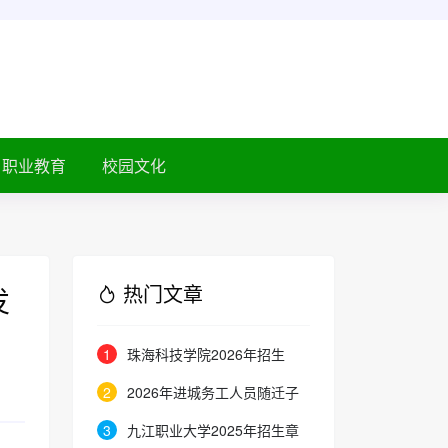
职业教育
校园文化
热门文章
发
1
珠海科技学院2026年招生
7300人 即日起启动校园开放周
2
2026年进城务工人员随迁子
女在京参加高等职业学校招生考试
3
九江职业大学2025年招生章