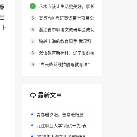
报名通知
程
4
艺术应该让生活更美好，家长
濂
的态度就是最好的审美教育！
出
5
复旦Yuki考研英语带学项目全
新升级：27班型满足多元需求，协
以上
6
浙江省中职语文教研年会成功
议保障助力考研梦想
举办：聚焦素养本位，共探职教语
7
跨越山海的教育牵手 武汉科
文教学新路径
大联合西班牙顶尖名校办学院，首
8
双语教育新标杆：辽宁省剑桥
届新生入学
英语考务中心与大连金普新区华美
9
“白云峰丝线拉航母教育法”：
双语学校签约剑桥英语体系教学示
撬动高中 教育教学方式变化的必
范学校
要途径
最新文章
青春暖夕阳，善意暖归途——九江职业大学向东班爱心家教协会深入乡村开展敬老志愿活动
九江职业大学“两优一先”表彰大会暨“光荣在党50年”纪念章颁发仪式隆重举行
2026年上海在职金融MBA择校指南：热门院校排名与路径匹配