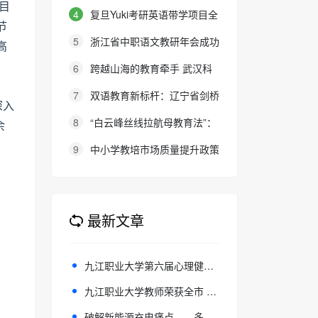
目
程
4
复旦Yuki考研英语带学项目全
节
新升级：27班型满足多元需求，协
5
浙江省中职语文教研年会成功
高
议保障助力考研梦想
举办：聚焦素养本位，共探职教语
6
跨越山海的教育牵手 武汉科
文教学新路径
、
大联合西班牙顶尖名校办学院，首
7
双语教育新标杆：辽宁省剑桥
深入
届新生入学
英语考务中心与大连金普新区华美
8
“白云峰丝线拉航母教育法”：
余
双语学校签约剑桥英语体系教学示
撬动高中 教育教学方式变化的必
9
中小学教培市场质量提升政策
范学校
要途径
建议
最新文章
九江职业大学第六届心理健康手语操大赛圆满落幕
九江职业大学教师荣获全市 “家乡文旅青年说” 优秀宣讲员称号
破解新能源充电痛点——多模柔控便携式直流充电机项目惊艳亮相，开启全场景灵活补能新时代