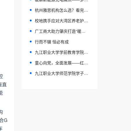
杭州雅思机构怎么选？看完这篇不踩雷！
校地携手应对大湾区养老护理人才供需之变
广工商大助力肇庆打造“暖阳肇护”养老服务品牌
行而不辍 恒必有成
九江职业大学学前教育学院荣获2026年江西省职业院校技能大赛教育与体育赛道高职组学生赛一等奖
童心向党，全面发展——红樱桃幼儿园马宏泽荣获2026上海市普陀区桃浦镇人民政府"好儿童"称号
九江职业大学师范学院学子荣获2026江西省职业院校技能大赛教育与体育赛道高职组一等奖
控
座直
能
构
合G
车