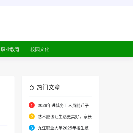
职业教育
校园文化
热门文章
1
2026年进城务工人员随迁子
女在京参加高等职业学校招生考试
2
艺术应该让生活更美好，家长
报名通知
的态度就是最好的审美教育！
3
九江职业大学2025年招生章