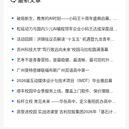
破局新生，教育的AI时刻——小码王十周年盛典启幕，以十年深耕锚定中国少儿AI教育新高度
松延动力与国内少儿AI编程领军企业小码王达成深度战略合作，多维度布局具身智能教育新生态
活动回顾｜洪锦铉议员解读 “十五五” 机遇暨九龙青年义工嘉许礼圆满落幕！
苏州科技大学“笃行致远向未来”校园马拉松圆满落幕
艺考不是青春冒险，是最稳健、最清晰、最可控的升学路
广州斐特思蝉联福布斯广州双语高中第一
2026届互动媒体设计与技术项目（IMDT）毕业展启幕
顺丰校园毕业季服务上线，覆盖上门取件、保价理赔等多项权益
标杆立校·育见未来 ——华岳高中，定义衡阳民办高中新高度
高管进校园 实战进课堂 吉利控股集团2026年「基石计划」集训开营