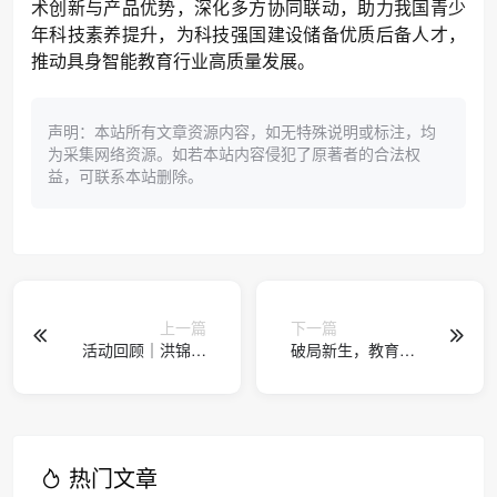
术创新与产品优势，深化多方协同联动，助力我国青少
年科技素养提升，为科技强国建设储备优质后备人才，
推动具身智能教育行业高质量发展。
声明：本站所有文章资源内容，如无特殊说明或标注，均
为采集网络资源。如若本站内容侵犯了原著者的合法权
益，可联系本站删除。
上一篇
下一篇
活动回顾｜洪锦铉
破局新生，教育的
议员解读 “十五五”
AI时刻——小码王
机遇暨九龙青年义
十周年盛典启幕，
工嘉许礼圆满落
以十年深耕锚定中
幕！
国少儿AI教育新高
度
热门文章