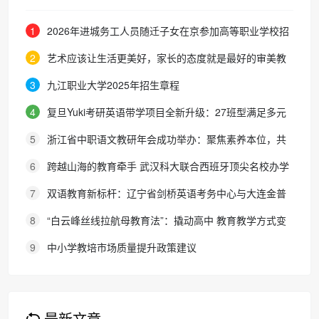
1
2026年进城务工人员随迁子女在京参加高等职业学校招
生考试报名通知
2
艺术应该让生活更美好，家长的态度就是最好的审美教
育！
3
九江职业大学2025年招生章程
4
复旦Yuki考研英语带学项目全新升级：27班型满足多元
需求，协议保障助力考研梦想
5
浙江省中职语文教研年会成功举办：聚焦素养本位，共
探职教语文教学新路径
6
跨越山海的教育牵手 武汉科大联合西班牙顶尖名校办学
院，首届新生入学
7
双语教育新标杆：辽宁省剑桥英语考务中心与大连金普
新区华美双语学校签约剑桥英语体系教学示范学校
8
“白云峰丝线拉航母教育法”：撬动高中 教育教学方式变
化的必要途径
9
中小学教培市场质量提升政策建议
最新文章